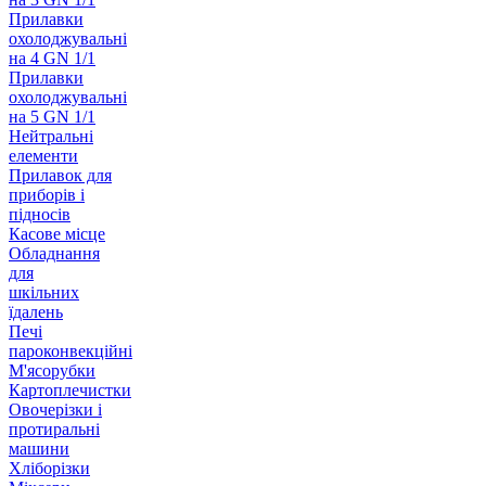
Прилавки
охолоджувальні
на 4 GN 1/1
Прилавки
охолоджувальні
на 5 GN 1/1
Нейтральні
елементи
Прилавок для
приборів і
підносів
Касове місце
Обладнання
для
шкільних
їдалень
Печі
пароконвекційні
М'ясорубки
Картоплечистки
Овочерізки і
протиральні
машини
Хліборізки