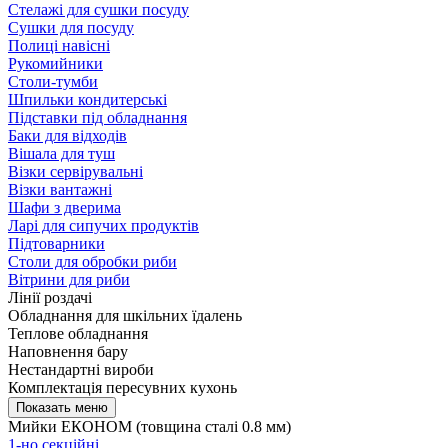
Стелажі для сушки посуду
Сушки для посуду
Полиці навісні
Рукомийники
Столи-тумби
Шпильки кондитерські
Підставки під обладнання
Баки для відходів
Вішала для туш
Візки сервірувальні
Візки вантажні
Шафи з дверима
Ларі для сипучих продуктів
Підтоварники
Столи для обробки риби
Вітрини для риби
Лінії роздачі
Обладнання для шкільних їдалень
Теплове обладнання
Наповнення бару
Нестандартні вироби
Комплектація пересувних кухонь
Мийки ЕКОНОМ (товщина сталі 0.8 мм)
1-но секційні