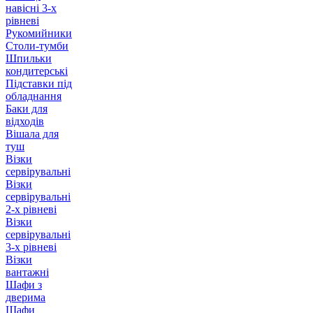
навісні 3-х
рівневі
Рукомийники
Столи-тумби
Шпильки
кондитерські
Підставки під
обладнання
Баки для
відходів
Вішала для
туш
Візки
сервірувальні
Візки
сервірувальні
2-х рівневі
Візки
сервірувальні
3-х рівневі
Візки
вантажні
Шафи з
дверима
Шафи