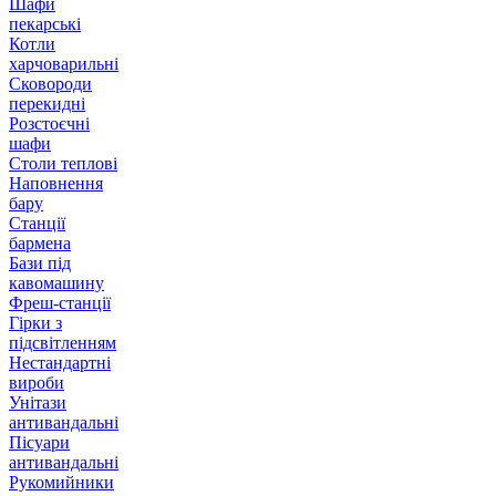
Шафи
пекарські
Котли
харчоварильні
Сковороди
перекидні
Розстоєчні
шафи
Столи теплові
Наповнення
бару
Станції
бармена
Бази під
кавомашину
Фреш-станції
Гірки з
підсвітленням
Нестандартні
вироби
Унітази
антивандальні
Пісуари
антивандальні
Рукомийники