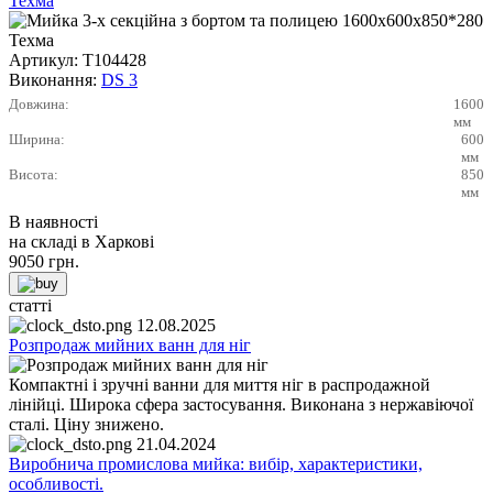
Техма
Артикул:
Т104428
Виконання:
DS 3
Довжина:
1600
мм
Ширина:
600
мм
Висота:
850
мм
В наявності
на складі в Харкові
9050
грн.
статті
12.08.2025
Розпродаж мийних ванн для ніг
Компактні і зручні ванни для миття ніг в распродажной
лінійці. Широка сфера застосування. Виконана з нержавіючої
сталі. Ціну знижено.
21.04.2024
Виробнича промислова мийка: вибір, характеристики,
особливості.