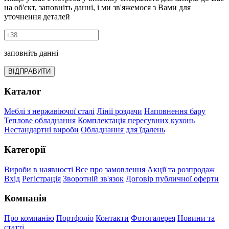
на об'єкт, заповніть данні, і ми зв'яжемося з Вами для
уточнення деталей
заповніть данні
ВІДПРАВИТИ
Каталог
Меблі з нержавіючої сталі
Лінії роздачи
Наповнення бару
Теплове обладнання
Комплектація пересувних кухонь
Нестандартні вироби
Обладнання для їдалень
Категорії
Вироби в наявності
Все про замовлення
Акції та розпродаж
Вхід
Регістрація
Зворотній зв'язок
Договір публичної оферти
Компанія
Про компанію
Портфоліо
Контакти
Фотогалерея
Новини та
статті