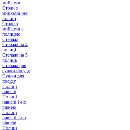
мийками
Столи з
мийками без
полиці
Столи з
мийками з
полицею
Стелажі
Стелажі на 4
полиці
Стелажі на 5
полиць
Стелажі для
сушки посуду
Сушки для
посуду
Полиці
навісні
Полиці
навісні 1-но
рівневі
Полиці
навісні 2-во
рівневі
Полиці