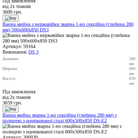
Під замовлення
від 2х тижнів
3600
грн.
Ванна мийна з нержавійки зварна 1-но секційна (глибина 280
мм) 500х600х850 DS3
Артикул:
59164
Виконання:
DS 3
Довжина:
500
мм
Ширина:
600
мм
Висота:
850
мм
Під замовлення
від 2х тижнів
3659
грн.
Ванна мийна зварна 1-но секційна (глибина 280 мм) з
полицею з оцинкованої сталі 600х500х850 DS-E2
Артикул:
200030