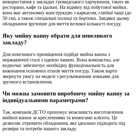
використання у закладах громадського харчування, таких як
ресторани, кафе та їдальні. На відміну від побутової мийки,
вона має автономну конструкцію з каркасом, глибші чаші (до
50 см), а також спеціальні полиці та бортики. Завдяки цьому
обладнання зручніше для миття великої кількості посуду.
Яку мийну ванну обрати для невеликого
закладу?
Для невеликого приміщення підійде мийна ванна з
нержавіючої сталі з однією чашею. Вона компактна, але
водночас забезпечує необхідну функціональність для
виконання основних етапів миття посуду. Також варто
звернути увагу на моделі з регульованими ніжками для
зручного встановлення.
Чи можна замовити виробничу мийну ванну за
індивідуальними параметрами?
Так, компанія ДСТО пропонує можливість виготовлення
мийної ванни за кресленнями та вимогами клієнта. Це
дозволяє отримати обладнання, яке ідеально підходить під
розміри та потреби вашого закладу.