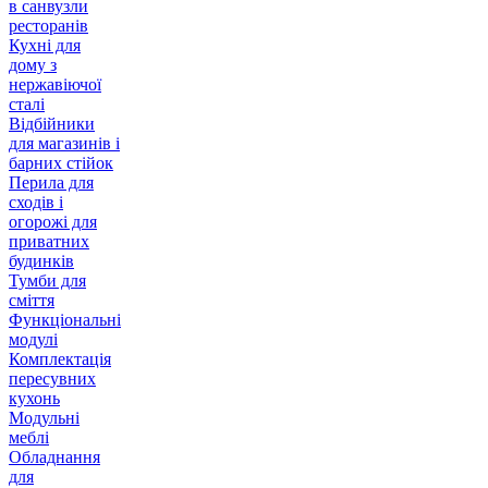
в санвузли
ресторанів
Кухні для
дому з
нержавіючої
сталі
Відбійники
для магазинів і
барних стійок
Перила для
сходів і
огорожі для
приватних
будинків
Тумби для
сміття
Функціональні
модулі
Комплектація
пересувних
кухонь
Модульні
меблі
Обладнання
для