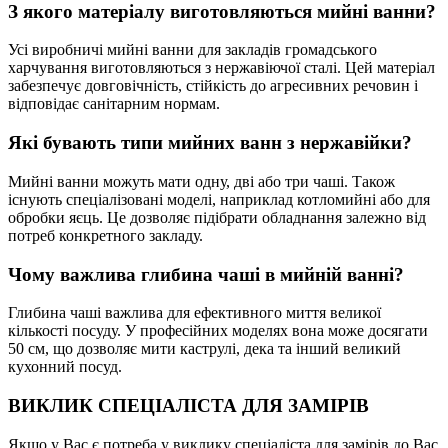
З якого матеріалу виготовляються мийні ванни?
Усі виробничі мийні ванни для закладів громадського
харчування виготовляються з нержавіючої сталі. Цей матеріал
забезпечує довговічність, стійкість до агресивних речовин і
відповідає санітарним нормам.
Які бувають типи мийних ванн з нержавійки?
Мийні ванни можуть мати одну, дві або три чаші. Також
існують спеціалізовані моделі, наприклад котломийні або для
обробки яєць. Це дозволяє підібрати обладнання залежно від
потреб конкретного закладу.
Чому важлива глибина чаші в мийній ванні?
Глибина чаші важлива для ефективного миття великої
кількості посуду. У професійних моделях вона може досягати
50 см, що дозволяє мити каструлі, дека та інший великий
кухонний посуд.
ВИКЛИК СПЕЦІАЛІСТА ДЛЯ ЗАМІРІВ
Якщо у Вас є потреба у виклику спеціаліста для замірів до Вас