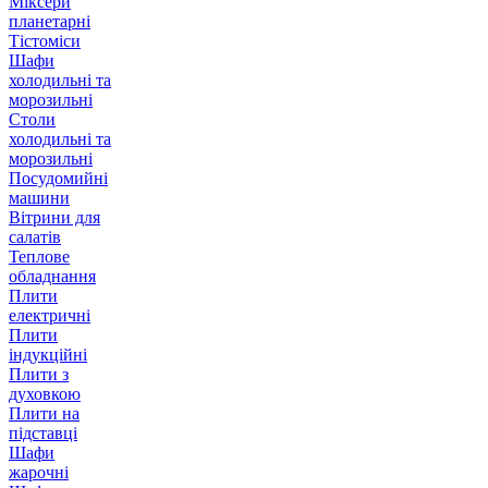
Міксери
планетарні
Тістоміси
Шафи
холодильні та
морозильні
Столи
холодильні та
морозильні
Посудомийні
машини
Вітрини для
салатів
Теплове
обладнання
Плити
електричні
Плити
індукційні
Плити з
духовкою
Плити на
підставці
Шафи
жарочні