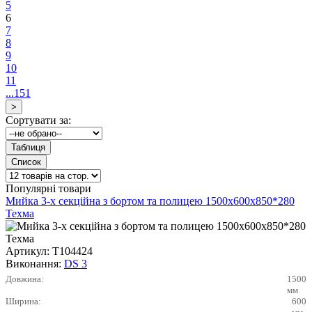
5
6
7
8
9
10
11
...151
Сортувати за:
Популярні товари
Мийка 3-х секційна з бортом та полицею 1500х600х850*280
Техма
Артикул:
Т104424
Виконання:
DS 3
Довжина:
1500
мм
Ширина:
600