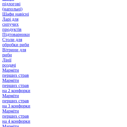
підлогові
(напольні)
Шафи навісні
Ларі для
сипучих
продуктів
Підтоварники
Столи для
обробки риби
Вітрини для
риби
Лінії
роздачі
Марміти
перших страв
Марміти
перших страв
на 2 конфорки
Марміти
перших страв
на 3 конфорки
Марміти
перших страв
на 4 конфорки
Марміти