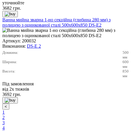
уточнюйте
3682
грн.
Ванна мийна зварна 1-но секційна (глибина 280 мм) з
полицею з оцинкованої сталі 500х600х850 DS-E2
Артикул:
200032
Виконання:
DS-E 2
Довжина:
500
мм
Ширина:
600
мм
Висота:
850
мм
Під замовлення
від 2х тижнів
3692
грн.
1
2
3
4