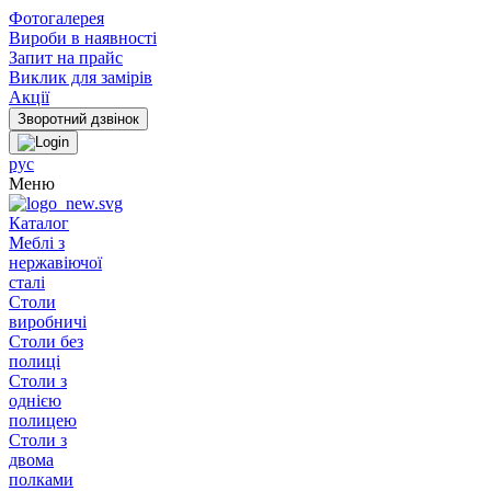
Фотогалерея
Вироби в наявності
Запит на прайс
Виклик для замірів
Акції
рус
Меню
Каталог
Меблі з
нержавіючої
сталі
Столи
виробничі
Столи без
полиці
Столи з
однією
полицею
Столи з
двома
полками