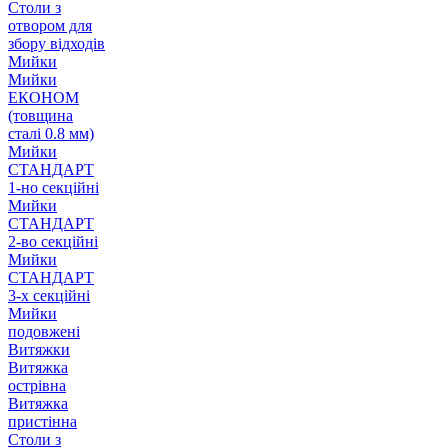
Столи з
отвором для
збору відходів
Мийки
Мийки
ЕКОНОМ
(товщина
сталі 0.8 мм)
Мийки
СТАНДАРТ
1-но секційні
Мийки
СТАНДАРТ
2-во секційні
Мийки
СТАНДАРТ
3-х секційні
Мийки
подовжені
Витяжки
Витяжка
острівна
Витяжка
пристінна
Столи з