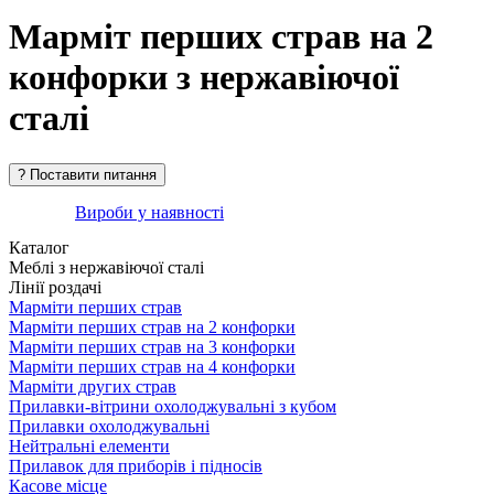
Марміт перших страв на 2
конфорки з нержавіючої
сталі
Вироби у наявності
Каталог
Меблі з нержавіючої сталі
Лінії роздачі
Марміти перших страв
Марміти перших страв на 2 конфорки
Марміти перших страв на 3 конфорки
Марміти перших страв на 4 конфорки
Марміти других страв
Прилавки-вітрини охолоджувальні з кубом
Прилавки охолоджувальні
Нейтральні елементи
Прилавок для приборів і підносів
Касове місце