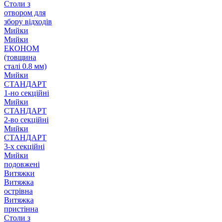
Столи з
отвором для
збору відходів
Мийки
Мийки
ЕКОНОМ
(товщина
сталі 0.8 мм)
Мийки
СТАНДАРТ
1-но секційні
Мийки
СТАНДАРТ
2-во секційні
Мийки
СТАНДАРТ
3-х секційні
Мийки
подовжені
Витяжки
Витяжка
острівна
Витяжка
пристінна
Столи з