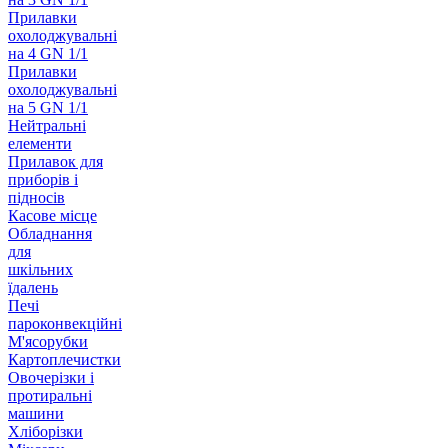
Прилавки
охолоджувальні
на 4 GN 1/1
Прилавки
охолоджувальні
на 5 GN 1/1
Нейтральні
елементи
Прилавок для
приборів і
підносів
Касове місце
Обладнання
для
шкільних
їдалень
Печі
пароконвекційні
М'ясорубки
Картоплечистки
Овочерізки і
протиральні
машини
Хліборізки