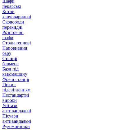
Шафи
пекарські
Котли
харчоварильні
Сковороди
перекидні
Розстоєчні
шафи
Столи теплові
Наповнення
бару
Станції
бармена
Бази під
кавомашину
Фреш-станції
Гірки з
підсвітленням
Нестандартні
вироби
Унітази
антивандальні
Пісуари
антивандальні
Рукомийники