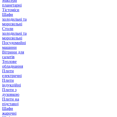
Міксери
планетарні
Тістоміси
Шафи
холодильні та
морозильні
Столи
холодильні та
морозильні
Посудомийні
машини
Вітрини для
салатів
Теплове
обладнання
Плити
електричні
Плити
індукційні
Плити з
духовкою
Плити на
підставці
Шафи
жарочні