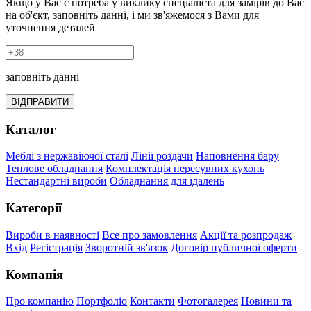
Якщо у Вас є потреба у виклику спеціаліста для замірів до Вас
на об'єкт, заповніть данні, і ми зв'яжемося з Вами для
уточнення деталей
заповніть данні
ВІДПРАВИТИ
Каталог
Меблі з нержавіючої сталі
Лінії роздачи
Наповнення бару
Теплове обладнання
Комплектація пересувних кухонь
Нестандартні вироби
Обладнання для їдалень
Категорії
Вироби в наявності
Все про замовлення
Акції та розпродаж
Вхід
Регістрація
Зворотній зв'язок
Договір публичної оферти
Компанія
Про компанію
Портфоліо
Контакти
Фотогалерея
Новини та