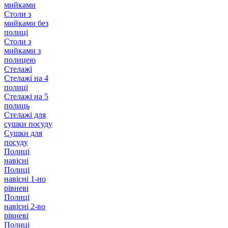
мийками
Столи з
мийками без
полиці
Столи з
мийками з
полицею
Стелажі
Стелажі на 4
полиці
Стелажі на 5
полиць
Стелажі для
сушки посуду
Сушки для
посуду
Полиці
навісні
Полиці
навісні 1-но
рівневі
Полиці
навісні 2-во
рівневі
Полиці