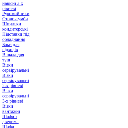
навісні 3-х
рівневі
Рукомийники
Столи-тумби
Шпильки
кондитерські
Підставки під
обладнання
Баки для
відходів
Вішала для
туш
Візки
сервірувальні
Візки
сервірувальні
2-х рівневі
Візки
сервірувальні
3-х рівневі
Візки
вантажні
Шафи з
дверима
Шафи