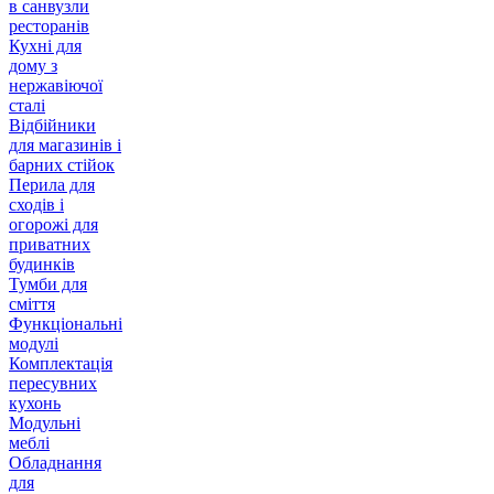
в санвузли
ресторанів
Кухні для
дому з
нержавіючої
сталі
Відбійники
для магазинів і
барних стійок
Перила для
сходів і
огорожі для
приватних
будинків
Тумби для
сміття
Функціональні
модулі
Комплектація
пересувних
кухонь
Модульні
меблі
Обладнання
для