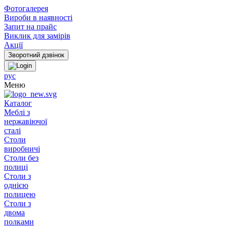
Фотогалерея
Вироби в наявності
Запит на прайс
Виклик для замірів
Акції
рус
Меню
Каталог
Меблі з
нержавіючої
сталі
Столи
виробничі
Столи без
полиці
Столи з
однією
полицею
Столи з
двома
полками