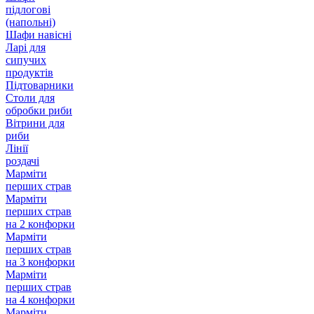
підлогові
(напольні)
Шафи навісні
Ларі для
сипучих
продуктів
Підтоварники
Столи для
обробки риби
Вітрини для
риби
Лінії
роздачі
Марміти
перших страв
Марміти
перших страв
на 2 конфорки
Марміти
перших страв
на 3 конфорки
Марміти
перших страв
на 4 конфорки
Марміти