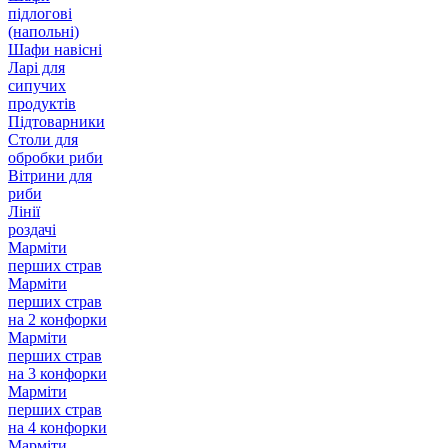
підлогові
(напольні)
Шафи навісні
Ларі для
сипучих
продуктів
Підтоварники
Столи для
обробки риби
Вітрини для
риби
Лінії
роздачі
Марміти
перших страв
Марміти
перших страв
на 2 конфорки
Марміти
перших страв
на 3 конфорки
Марміти
перших страв
на 4 конфорки
Марміти