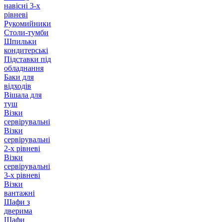
навісні 3-х
рівневі
Рукомийники
Столи-тумби
Шпильки
кондитерські
Підставки під
обладнання
Баки для
відходів
Вішала для
туш
Візки
сервірувальні
Візки
сервірувальні
2-х рівневі
Візки
сервірувальні
3-х рівневі
Візки
вантажні
Шафи з
дверима
Шафи