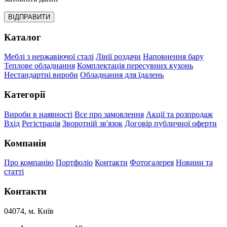
ВІДПРАВИТИ
Каталог
Меблі з нержавіючої сталі
Лінії роздачи
Наповнення бару
Теплове обладнання
Комплектація пересувних кухонь
Нестандартні вироби
Обладнання для їдалень
Категорії
Вироби в наявності
Все про замовлення
Акції та розпродаж
Вхід
Регістрація
Зворотній зв'язок
Договір публичної оферти
Компанія
Про компанію
Портфоліо
Контакти
Фотогалерея
Новини та
статті
Контакти
04074, м. Київ