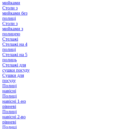
мийками
Столи з
мийками без
полиці
Столи з
мийками з
полицею
Стелажі
Стелажі на 4
полиці
Стелажі на 5
полиць
Стелажі для
сушки посуду
Сушки для
посуду
Полиці
навісні
Полиці
навісні 1-но
рівневі
Полиці
навісні 2-во
рівневі
Полиці