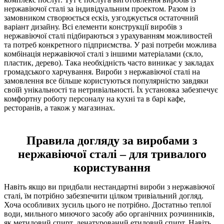
нержавіючої сталі за індивідуальним проектом. Разом із
замовником створюється ескіз, узгоджується остаточний
варіант дизайну. Всі елементи конструкції виробів з
нержавіючої сталі підбираються з урахуванням можливостей
та потреб конкретного підприємства. У разі потреби можлива
комбінація нержавіючої сталі з іншими матеріалами (скло,
пластик, дерево). Така необхідність часто виникає у закладах
громадського харчування. Вироби з нержавіючої сталі на
замовлення все більше користуються популярністю завдяки
своїй унікальності та нетривіальності. Їх установка забезпечує
комфортну роботу персоналу на кухні та в барі кафе,
ресторанів, а також у магазинах.
Правила догляду за виробами з
нержавіючої сталі – для тривалого
користування
Навіть якщо ви придбали нестандартні вироби з нержавіючої
сталі, їм потрібно забезпечити цілком тривіальний догляд.
Хоча особливих зусиль цього не потрібно. Достатньо теплої
води, мильного миючого засобу або органічних розчинників,
як метиловий спирт, денатурований етиловий спирт. Навіть