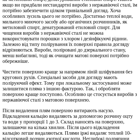
якщо ви придбали нестандартні вироби з нержавіючої сталі, їм
потрібно забезпечити цілком тривіальний догляд. Хоча
особливих зусиль цього не потрібно. Достатньо теплої води,
мильного миючого засобу або органічних розчинників, як
метиловий спирт, денатурований етиловий спирт. Для
чищення виробів з нержавіючої сталі не можна
використовувати порошки з хлором і дезінфікуючі рідини.
Залежно від типу полірування їх поверхні правила догляду
відрізняються. Вироби, поліровані до дзеркального стану,
менш вибагливі, тоді як очищати матові поверхні потрібно
обережніше.
Чистити поверхню краще за напрямом ліній шліфування без
кругових рухів. Спеціальні засоби для догляду мають
поліруючий ефект. Тому при локальному застосуванні може
залишитися пляма з іншою фактурою. Так, і обробляти
поверхню краще поступово. Особливо це стосується виробів з
нержавіючої сталі з матовою поверхнею.
Після видалення плям поверхню витирають насухо.
Відкладення кальцію видаляють за допомогою розчину оцту
та води у пропорції 1 до 3. Склад наносять на поверхню,
залишаючи на кілька хвилин. Після цього відкладення
кальцію легше видаляються. Плями іржі видаляє теплий 10-
відсотковий розчин азотної кислоти. Неглибокі подряпини