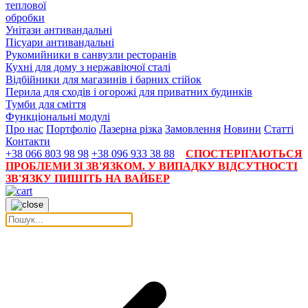
теплової
обробки
Унітази антивандальні
Пісуари антивандальні
Рукомийники в санвузли ресторанів
Кухні для дому з нержавіючої сталі
Відбійники для магазинів і барних стійок
Перила для сходів і огорожі для приватних будинків
Тумби для сміття
Функціональні модулі
Про нас
Портфоліо
Лазерна різка
Замовлення
Новини
Статті
Контакти
+38 066 803 98 98
+38 096 933 38 88
СПОСТЕРІГАЮТЬСЯ
ПРОБЛЕМИ ЗІ ЗВ'ЯЗКОМ. У ВИПАДКУ ВІДСУТНОСТІ
ЗВ'ЯЗКУ ПИШІТЬ НА ВАЙБЕР