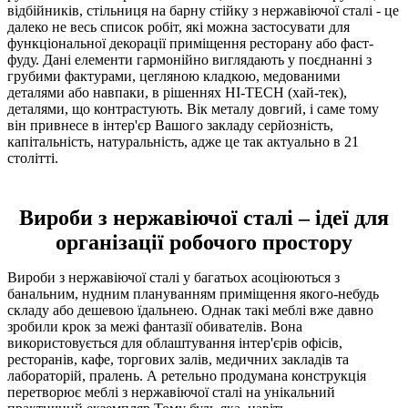
відбійників, стільниця на барну стійку з нержавіючої сталі - це
далеко не весь список робіт, які можна застосувати для
функціональної декорації приміщення ресторану або фаст-
фуду. Дані елементи гармонійно виглядають у поєднанні з
грубими фактурами, цегляною кладкою, медованими
деталями або навпаки, в рішеннях HI-TECH (хай-тек),
деталями, що контрастують. Вік металу довгий, і саме тому
він привнесе в інтер'єр Вашого закладу серйозність,
капітальність, натуральність, адже це так актуально в 21
столітті.
Вироби з нержавіючої сталі – ідеї для
організації робочого простору
Вироби з нержавіючої сталі у багатьох асоціюються з
банальним, нудним плануванням приміщення якого-небудь
складу або дешевою їдальнею. Однак такі меблі вже давно
зробили крок за межі фантазії обивателів. Вона
використовується для облаштування інтер'єрів офісів,
ресторанів, кафе, торгових залів, медичних закладів та
лабораторій, пралень. А ретельно продумана конструкція
перетворює меблі з нержавіючої сталі на унікальний