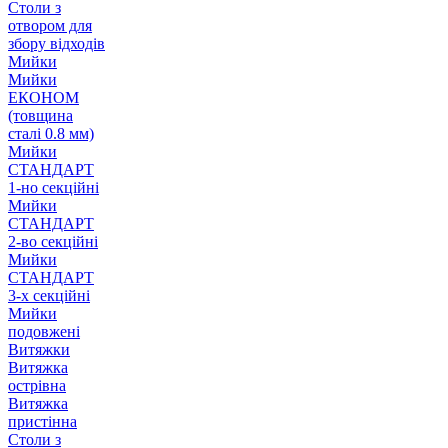
Столи з
отвором для
збору відходів
Мийки
Мийки
ЕКОНОМ
(товщина
сталі 0.8 мм)
Мийки
СТАНДАРТ
1-но секційні
Мийки
СТАНДАРТ
2-во секційні
Мийки
СТАНДАРТ
3-х секційні
Мийки
подовжені
Витяжки
Витяжка
острівна
Витяжка
пристінна
Столи з