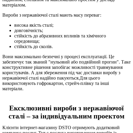
матеріалом.
Вироби з нержавіючої сталі мають масу переваг:
висока якість сталі;
довговічність;
стійкість до абразивних впливів та хімічного
середовища;
стійкість до сколів.
Вони максимально безпечні у процесі експлуатації. Це
забезпечує так званий "нульовий або подвійний прогин". Таке
конструктивне рішення запобігає можливості травмування
користувачів. А для збереження під час доставки виробу з
нержавіючої сталі надійно пакуються.Для цього
використовують гофрокартон, стрейч-плівку та інші
матеріали.
Ексклюзивні вироби з нержавіючої
сталі – за індивідуальним проектом
Клієнти інтернет-магазину DSTO отримують додатковий
комплекс послуг. Тут є послуга виготовлення виробів із