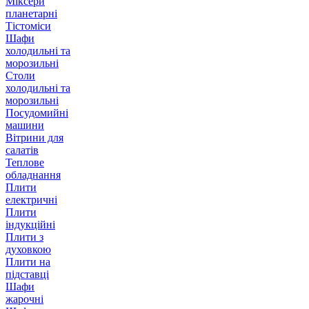
Міксери
планетарні
Тістоміси
Шафи
холодильні та
морозильні
Столи
холодильні та
морозильні
Посудомийні
машини
Вітрини для
салатів
Теплове
обладнання
Плити
електричні
Плити
індукційні
Плити з
духовкою
Плити на
підставці
Шафи
жарочні