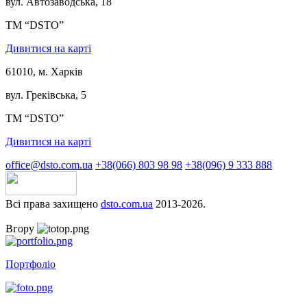
вул. Автозаводська, 18
ТМ “DSTO”
Дивитися на карті
61010, м. Харків
вул. Греківська, 5
ТМ “DSTO”
Дивитися на карті
office@dsto.com.ua
+38(066) 803 98 98
+38(096) 9 333 888
Всі права захищено
dsto.com.ua
2013-2026.
Вгору
Портфоліо