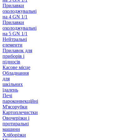
Прилавки
охолоджувальні
на 4 GN 1/1
Прилавки
охолоджувальні
на 5 GN 1/1
Нейтральні
елементи
Прилавок для
приборів і
підносів
Касове місце
Обладнання
для
шкільних
їдалень
Печі
пароконвекційні
М'ясорубки
Картоплечистки
Овочерізки і
протиральні
машини
Хліборізки