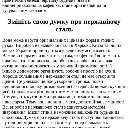
практичний екземпляр.Тому будь-яка, навіть
найнепривабливіша кафешка, стане оригінальним та
тусувальним закладом.
Змініть свою думку про нержавіючу
сталь
Вона може набути оригінальних і цікавих форм в умілих
руках. Вироби з нержавіючої сталі в Харкові, Києві та інших
містах України пропонуються у великому асортименті.
Важливо відразу визначитися з тим, які функції вони мають
виконувати. Наприклад, вироби з нержавіючої сталі вже
активно використовуються у харчовій промисловості. З
їхньою допомогою організують робочий простір на кухні.
Хороше обладнання з нержавіючої сталі не має отворів та
щілин. Це унеможливлює утворення грибка, появи
неприємного запаху, розмноження бактерій. Зазвичай, кухонні
меблі піддаються різноманітним механічним навантаженням.
Її змушують кухонними приладами, посудом та іншим
інвентарем. Тому вона повинна мати достатній запас міцності.
Всі вироби з нержавіючої сталі з'єднуються методом
зварювання. Місця стиків неможливо зашкодити будь-яким
способом. Думка про нержавіючу сталь поступово змінюється
і у підприємців інших сфер бізнесу. Тепер її вважають
надійним, стильним та максимально простим у догляді