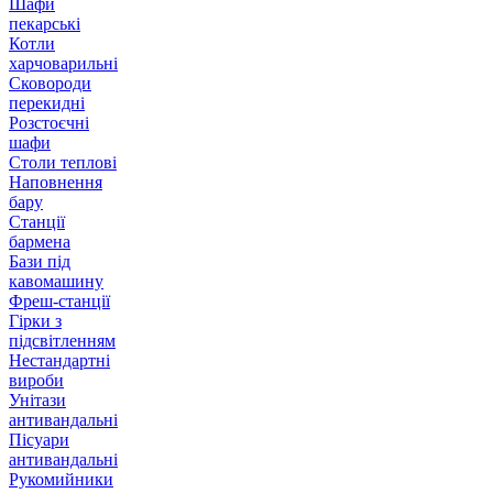
Шафи
пекарські
Котли
харчоварильні
Сковороди
перекидні
Розстоєчні
шафи
Столи теплові
Наповнення
бару
Станції
бармена
Бази під
кавомашину
Фреш-станції
Гірки з
підсвітленням
Нестандартні
вироби
Унітази
антивандальні
Пісуари
антивандальні
Рукомийники