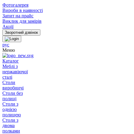
Фотогалерея
Вироби в наявності
Запит на прайс
Виклик для замірів
Акції
рус
Меню
Каталог
Меблі з
нержавіючої
сталі
Столи
виробничі
Столи без
полиці
Столи з
однією
полицею
Столи з
двома
полками