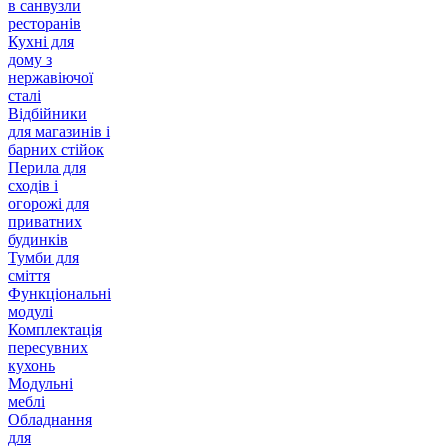
в санвузли
ресторанів
Кухні для
дому з
нержавіючої
сталі
Відбійники
для магазинів і
барних стійок
Перила для
сходів і
огорожі для
приватних
будинків
Тумби для
сміття
Функціональні
модулі
Комплектація
пересувних
кухонь
Модульні
меблі
Обладнання
для