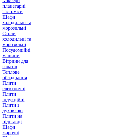
Міксери
планетарні
Тістоміси
Шафи
холодильні та
морозильні
Столи
холодильні та
морозильні
Посудомийні
машини
Вітрини для
салатів
Теплове
обладнання
Плити
електричні
Плити
індукційні
Плити з
духовкою
Плити на
підставці
Шафи
жарочні