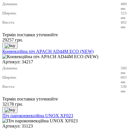
Довжина:
480
мм
Ширина:
523
мм
Висота:
402
мм
Термін поставки уточнюйте
29257
грн.
Конвекційна піч APACH AD44M ECO (NEW)
Артикул:
34217
Довжина:
560
мм
Ширина:
603
мм
Висота:
530
мм
Термін поставки уточнюйте
32178
грн.
Піч пароконвекційна UNOX XF023
Артикул:
31123