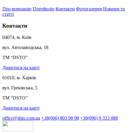
Про компанію
Портфоліо
Контакти
Фотогалерея
Новини та
статті
Контакти
04074, м. Київ
вул. Автозаводська, 18
ТМ “DSTO”
Дивитися на карті
61010, м. Харків
вул. Греківська, 5
ТМ “DSTO”
Дивитися на карті
office@dsto.com.ua
+38(066) 803 98 98
+38(096) 9 333 888