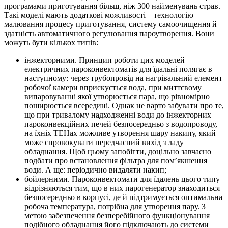
програмами приготування більш, ніж 300 найменувань страв.
Такі моделі мають додаткові можливості – технологію
малювання процесу приготування, систему самоочищення й
здатність автоматичного регулювання пароутворення. Вони
можуть бути кількох типів:
інжекторними. Принцип роботи цих моделей
електричних пароконвектоматів для їдальні полягає в
наступному: через трубопровід на нагрівальний елемент
робочої камери вприскується вода, при миттєвому
випаровуванні якої утворюється пара, що рівномірно
поширюється всередині. Однак не варто забувати про те,
що при тривалому надходженні води до інжекторних
пароконвекційних печей безпосередньо з водопроводу,
на їхніх ТЕНах можливе утворення шару накипу, який
може спровокувати передчасний вихід з ладу
обладнання. Щоб цьому запобігти, доцільно завчасно
подбати про встановлення фільтра для пом’якшення
води. А ще: періодично видаляти накип;
бойлерними. Пароконвектомати для їдалень цього типу
відрізняються тим, що в них парогенератор знаходиться
безпосередньо в корпусі, де й підтримується оптимальна
робоча температура, потрібна для утворення пару. З
метою забезпечення безперебійного функціонування
подібного обладнання його підключають до системи