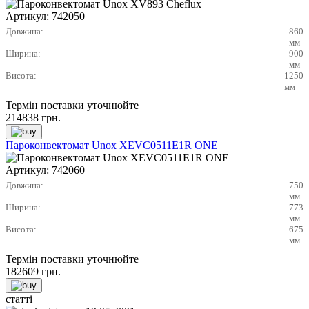
Артикул:
742050
Довжина:
860
мм
Ширина:
900
мм
Висота:
1250
мм
Термін поставки уточнюйте
214838
грн.
Пароконвектомат Unox XEVC0511E1R ONE
Артикул:
742060
Довжина:
750
мм
Ширина:
773
мм
Висота:
675
мм
Термін поставки уточнюйте
182609
грн.
статті