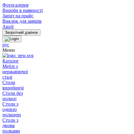
Фотогалерея
Вироби в наявності
Запит на прайс
Виклик для замірів
Акції
рус
Меню
Каталог
Меблі з
нержавіючої
сталі
Столи
виробничі
Столи без
полиці
Столи з
однією
полицею
Столи з
двома
полками