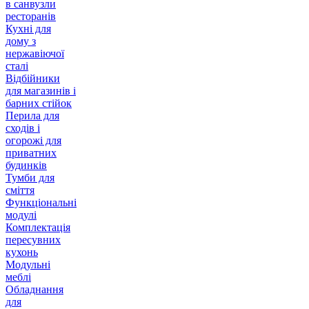
в санвузли
ресторанів
Кухні для
дому з
нержавіючої
сталі
Відбійники
для магазинів і
барних стійок
Перила для
сходів і
огорожі для
приватних
будинків
Тумби для
сміття
Функціональні
модулі
Комплектація
пересувних
кухонь
Модульні
меблі
Обладнання
для