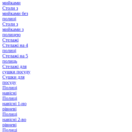
мийками
Столи з
мийками без
полиці
Столи з
мийками з
полицею
Стелажі
Стелажі на 4
полиці
Стелажі на 5
полиць
Стелажі для
сушки посуду
Сушки для
посуду
Полиці
навісні
Полиці
навісні 1-но
рівневі
Полиці
навісні 2-во
рівневі
Полиці