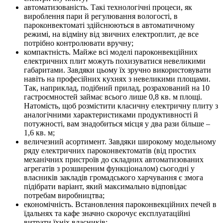
автоматизованість. Такі технологічні процеси, як
вироблення пари й регулювання вологості, в
пароконвектоматі здійснюються в автоматичному
режимі, на відміну від звичних електроплит, де все
потрібно контролювати вручну;
компактність. Майже всі моделі пароконвекційних
електричних плит можуть похизуватися невеликими
габаритами. Завдяки цьому їх зручно використовувати
навіть на професійних кухнях з невеликими площами.
Так, наприклад, подібний прилад, розрахований на 10
гастроємностей займає всього лише 0,8 кв. м площі.
Натомість, щоб розмістити класичну електричну плиту з
аналогічними характеристиками продуктивності й
потужності, вам знадобиться місця у два рази більше –
1,6 кв. м;
величезний асортимент. Завдяки широкому модельному
ряду електричних пароконвектоматів (від простих
механічних пристроїв до складних автоматизованих
агрегатів з розширеним функціоналом) сьогодні у
власників закладів громадського харчування є змога
підібрати варіант, який максимально відповідає
потребам виробництва;
економічність. Встановлення пароконвекційних печей в
їдальнях та кафе значно скорочує експлуатаційні
витрати їхніх власників;