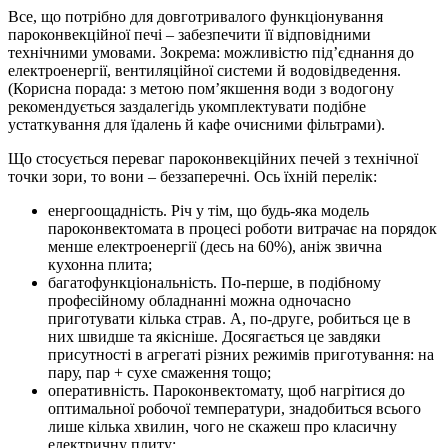
Все, що потрібно для довготривалого функціонування
пароконвекційної печі – забезпечити її відповідними
технічними умовами. Зокрема: можливістю під’єднання до
електроенергії, вентиляційної системи й водовідведення.
(Корисна порада: з метою пом’якшення води з водогону
рекомендується заздалегідь укомплектувати подібне
устаткування для їдалень й кафе очисними фільтрами).
Що стосується переваг пароконвекційних печей з технічної
точки зори, то вони – беззаперечні. Ось їхній перелік:
енергоощадність. Річ у тім, що будь-яка модель
пароконвектомата в процесі роботи витрачає на порядок
менше електроенергії (десь на 60%), аніж звична
кухонна плита;
багатофункціональність. По-перше, в подібному
професійному обладнанні можна одночасно
приготувати кілька страв. А, по-друге, робиться це в
них швидше та якісніше. Досягається це завдяки
присутності в агрегаті різних режимів приготування: на
пару, пар + сухе смаження тощо;
оперативність. Пароконвектомату, щоб нагрітися до
оптимальної робочої температури, знадобиться всього
лише кілька хвилин, чого не скажеш про класичну
електричну плиту;