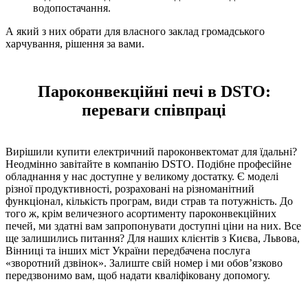
водопостачання.
А який з них обрати для власного заклад громадського
харчування, рішення за вами.
Пароконвекційні печі в DSTO:
переваги співпраці
Вирішили купити електричний пароконвектомат для їдальні?
Неодмінно завітайте в компанію DSTO. Подібне професійне
обладнання у нас доступне у великому достатку. Є моделі
різної продуктивності, розраховані на різноманітний
функціонал, кількість програм, види страв та потужність. До
того ж, крім величезного асортименту пароконвекційних
печей, ми здатні вам запропонувати доступні ціни на них. Все
ще залишились питання? Для наших клієнтів з Києва, Львова,
Вінниці та інших міст України передбачена послуга
«зворотний дзвінок». Залиште свій номер і ми обов’язково
передзвонимо вам, щоб надати кваліфіковану допомогу.