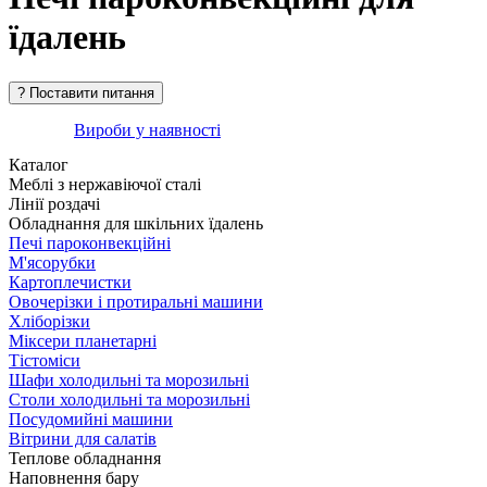
їдалень
Вироби у наявності
Каталог
Меблі з нержавіючої сталі
Лінії роздачі
Обладнання для шкільних їдалень
Печі пароконвекційні
М'ясорубки
Картоплечистки
Овочерізки і протиральні машини
Хліборізки
Міксери планетарні
Тістоміси
Шафи холодильні та морозильні
Столи холодильні та морозильні
Посудомийні машини
Вітрини для салатів
Теплове обладнання
Наповнення бару