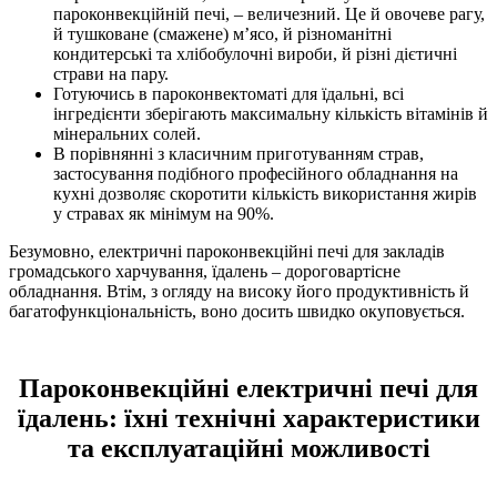
пароконвекційній печі, – величезний. Це й овочеве рагу,
й тушковане (смажене) м’ясо, й різноманітні
кондитерські та хлібобулочні вироби, й різні дієтичні
страви на пару.
Готуючись в пароконвектоматі для їдальні, всі
інгредієнти зберігають максимальну кількість вітамінів й
мінеральних солей.
В порівнянні з класичним приготуванням страв,
застосування подібного професійного обладнання на
кухні дозволяє скоротити кількість використання жирів
у стравах як мінімум на 90%.
Безумовно, електричні пароконвекційні печі для закладів
громадського харчування, їдалень – дороговартісне
обладнання. Втім, з огляду на високу його продуктивність й
багатофункціональність, воно досить швидко окуповується.
Пароконвекційні електричні печі для
їдалень: їхні технічні характеристики
та експлуатаційні можливості