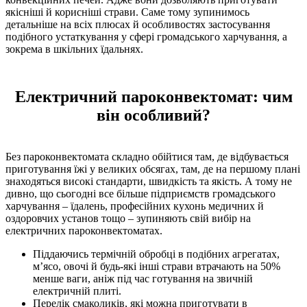
якісніші й корисніші страви. Саме тому зупинимось
детальніше на всіх плюсах й особливостях застосування
подібного устаткування у сфері громадського харчування, а
зокрема в шкільних їдальнях.
Електричний пароконвектомат: чим
він особливий?
Без пароконвектомата складно обійтися там, де відбувається
приготування їжі у великих обсягах, там, де на першому плані
знаходяться високі стандарти, швидкість та якість. А тому не
дивно, що сьогодні все більше підприємств громадського
харчування – їдалень, професійних кухонь медичних й
оздоровчих установ тощо – зупиняють свій вибір на
електричних пароконвектоматах.
Піддаючись термічній обробці в подібних агрегатах,
м’ясо, овочі й будь-які інші страви втрачають на 50%
менше ваги, аніж під час готування на звичній
електричній плиті.
Перелік смаколиків, які можна приготувати в