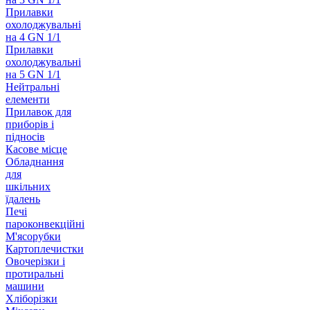
Прилавки
охолоджувальні
на 4 GN 1/1
Прилавки
охолоджувальні
на 5 GN 1/1
Нейтральні
елементи
Прилавок для
приборів і
підносів
Касове місце
Обладнання
для
шкільних
їдалень
Печі
пароконвекційні
М'ясорубки
Картоплечистки
Овочерізки і
протиральні
машини
Хліборізки