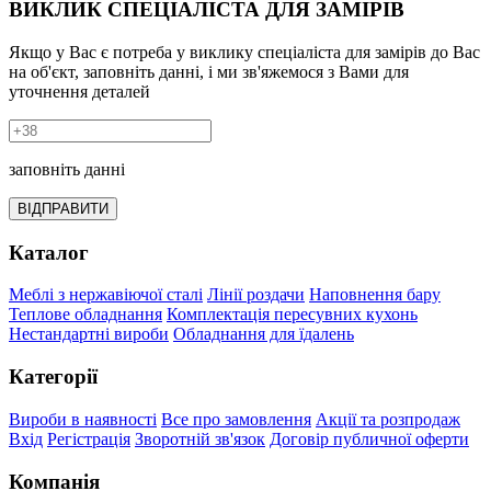
ВИКЛИК СПЕЦІАЛІСТА ДЛЯ ЗАМІРІВ
Якщо у Вас є потреба у виклику спеціаліста для замірів до Вас
на об'єкт, заповніть данні, і ми зв'яжемося з Вами для
уточнення деталей
заповніть данні
ВІДПРАВИТИ
Каталог
Меблі з нержавіючої сталі
Лінії роздачи
Наповнення бару
Теплове обладнання
Комплектація пересувних кухонь
Нестандартні вироби
Обладнання для їдалень
Категорії
Вироби в наявності
Все про замовлення
Акції та розпродаж
Вхід
Регістрація
Зворотній зв'язок
Договір публичної оферти
Компанія