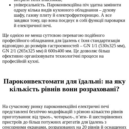
універсальність. Пароконвекційна піч здатна замінити
одразу кілька видів кухонного обладнання – духову
шафу, газову плиту й електрофритюрницю. А все
завдяки тому, що вона поєднує в собі функції пароварки
й електричної печі.
Ще однією не менш суттєвою перевагою подібного
професійного обладнання для їдалень є їхня стандартизація
відповідно до розмірів гастроємностей – GN 1/1 (530х325 мм),
GN 2/1 (265х325 мм) й 600х400 мм. Це дозволяє більш
ефективно організовувати технологічні процеси на
професійній кухні.
Пароконвектомати для їдальні: на яку
кількість рівнів вони розраховані?
На сучасному ринку пароконвекційні електричні печі
представлені безліччю модифікацій з різною кількістю рівнів
приготування: від трьох-, чотирьох-, п’яти- й шестирівневих
пристроїв до більш потужних агрегатів для їдалень з
сенсорними екранами, розрахованих на 20 рівнів й оснащених