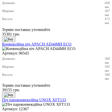
Довжина:
600
мм
Ширина:
587
мм
Висота:
472
мм
Термін поставки уточнюйте
35301
грн.
Конвекційна піч APACH AD44MH ECO
Артикул:
06543
Довжина:
560
мм
Ширина:
595
мм
Висота:
580
мм
Термін поставки уточнюйте
39155
грн.
Піч пароконвекційна UNOX XFT133
Артикул:
12367