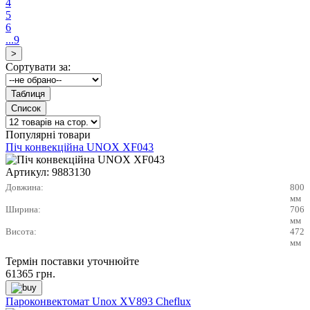
4
5
6
...9
Сортувати за:
Популярні товари
Піч конвекційна UNOX XF043
Артикул:
9883130
Довжина:
800
мм
Ширина:
706
мм
Висота:
472
мм
Термін поставки уточнюйте
61365
грн.
Пароконвектомат Unox XV893 Cheflux