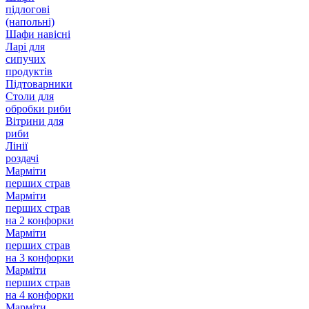
підлогові
(напольні)
Шафи навісні
Ларі для
сипучих
продуктів
Підтоварники
Столи для
обробки риби
Вітрини для
риби
Лінії
роздачі
Марміти
перших страв
Марміти
перших страв
на 2 конфорки
Марміти
перших страв
на 3 конфорки
Марміти
перших страв
на 4 конфорки
Марміти