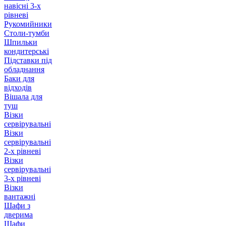
навісні 3-х
рівневі
Рукомийники
Столи-тумби
Шпильки
кондитерські
Підставки під
обладнання
Баки для
відходів
Вішала для
туш
Візки
сервірувальні
Візки
сервірувальні
2-х рівневі
Візки
сервірувальні
3-х рівневі
Візки
вантажні
Шафи з
дверима
Шафи