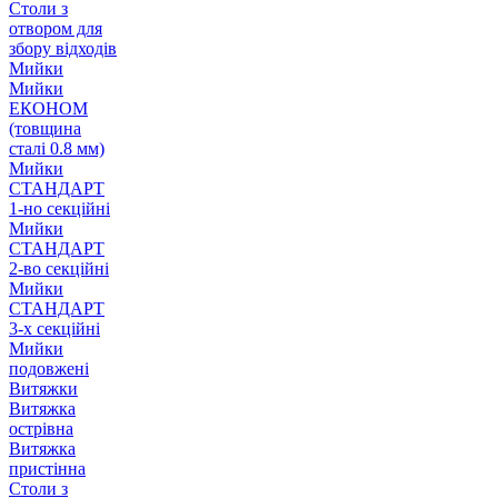
Столи з
отвором для
збору відходів
Мийки
Мийки
ЕКОНОМ
(товщина
сталі 0.8 мм)
Мийки
СТАНДАРТ
1-но секційні
Мийки
СТАНДАРТ
2-во секційні
Мийки
СТАНДАРТ
3-х секційні
Мийки
подовжені
Витяжки
Витяжка
острівна
Витяжка
пристінна
Столи з