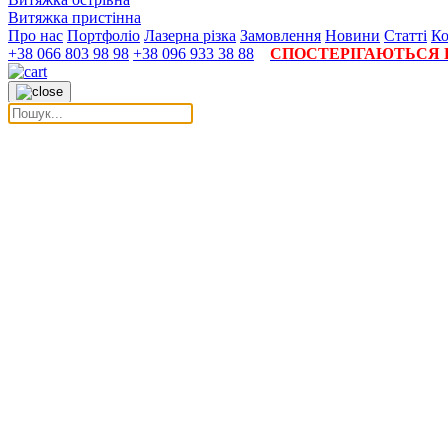
Витяжка пристінна
Про нас
Портфоліо
Лазерна різка
Замовлення
Новини
Статті
Ко
+38 066 803 98 98
+38 096 933 38 88
СПОСТЕРІГАЮТЬСЯ П