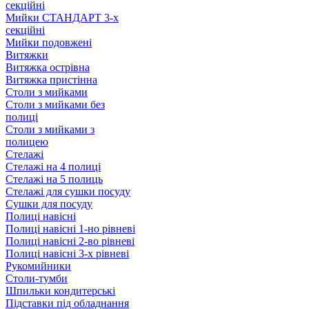
секційні
Мийки СТАНДАРТ 3-х
секційні
Мийки подовжені
Витяжки
Витяжка острівна
Витяжка пристінна
Столи з мийками
Столи з мийками без
полиці
Столи з мийками з
полицею
Стелажі
Стелажі на 4 полиці
Стелажі на 5 полиць
Стелажі для сушки посуду
Сушки для посуду
Полиці навісні
Полиці навісні 1-но рівневі
Полиці навісні 2-во рівневі
Полиці навісні 3-х рівневі
Рукомийники
Столи-тумби
Шпильки кондитерські
Підставки під обладнання