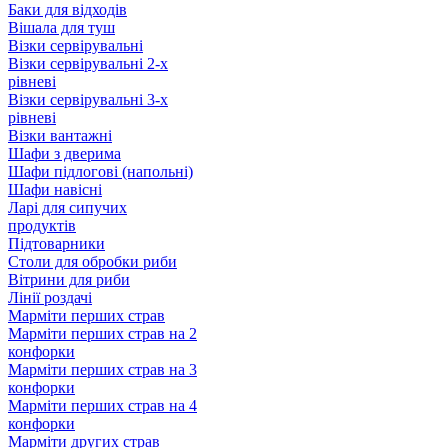
Баки для відходів
Вішала для туш
Візки сервірувальні
Візки сервірувальні 2-х
рівневі
Візки сервірувальні 3-х
рівневі
Візки вантажні
Шафи з дверима
Шафи підлогові (напольні)
Шафи навісні
Ларі для сипучих
продуктів
Підтоварники
Столи для обробки риби
Вітрини для риби
Лінії роздачі
Марміти перших страв
Марміти перших страв на 2
конфорки
Марміти перших страв на 3
конфорки
Марміти перших страв на 4
конфорки
Марміти других страв