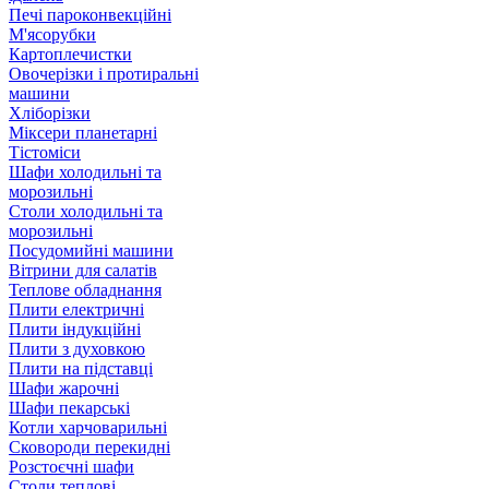
Печі пароконвекційні
М'ясорубки
Картоплечистки
Овочерізки і протиральні
машини
Хліборізки
Міксери планетарні
Тістоміси
Шафи холодильні та
морозильні
Столи холодильні та
морозильні
Посудомийні машини
Вітрини для салатів
Теплове обладнання
Плити електричні
Плити індукційні
Плити з духовкою
Плити на підставці
Шафи жарочні
Шафи пекарські
Котли харчоварильні
Сковороди перекидні
Розстоєчні шафи
Столи теплові