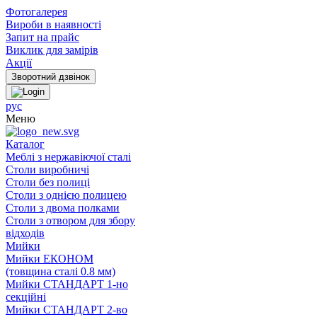
Фотогалерея
Вироби в наявності
Запит на прайс
Виклик для замірів
Акції
рус
Меню
Каталог
Меблі з нержавіючої сталі
Столи виробничі
Столи без полиці
Столи з однією полицею
Столи з двома полками
Столи з отвором для збору
відходів
Мийки
Мийки ЕКОНОМ
(товщина сталі 0.8 мм)
Мийки СТАНДАРТ 1-но
секційні
Мийки СТАНДАРТ 2-во