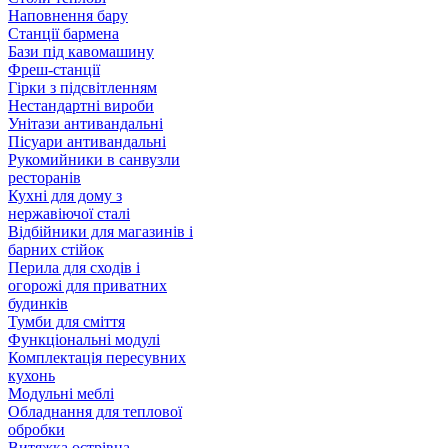
Наповнення бару
Станції бармена
Бази під кавомашину
Фреш-станції
Гірки з підсвітленням
Нестандартні вироби
Унітази антивандальні
Пісуари антивандальні
Рукомийники в санвузли
ресторанів
Кухні для дому з
нержавіючої сталі
Відбійники для магазинів і
барних стійок
Перила для сходів і
огорожі для приватних
будинків
Тумби для сміття
Функціональні модулі
Комплектація пересувних
кухонь
Модульні меблі
Обладнання для теплової
обробки
Витяжка острівна