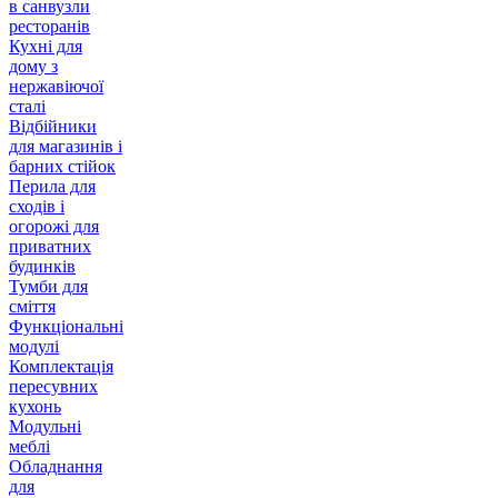
в санвузли
ресторанів
Кухні для
дому з
нержавіючої
сталі
Відбійники
для магазинів і
барних стійок
Перила для
сходів і
огорожі для
приватних
будинків
Тумби для
сміття
Функціональні
модулі
Комплектація
пересувних
кухонь
Модульні
меблі
Обладнання
для