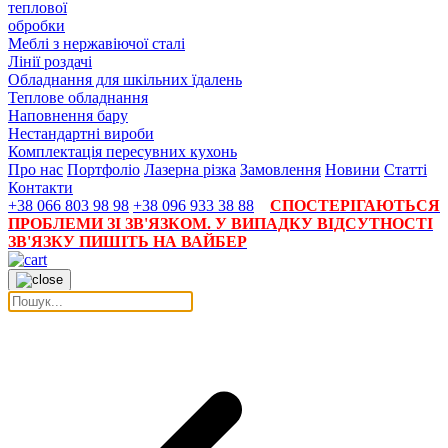
теплової
обробки
Меблі з нержавіючої сталі
Лінії роздачі
Обладнання для шкільних їдалень
Теплове обладнання
Наповнення бару
Нестандартні вироби
Комплектація пересувних кухонь
Про нас
Портфоліо
Лазерна різка
Замовлення
Новини
Статті
Контакти
+38 066 803 98 98
+38 096 933 38 88
СПОСТЕРІГАЮТЬСЯ
ПРОБЛЕМИ ЗІ ЗВ'ЯЗКОМ. У ВИПАДКУ ВІДСУТНОСТІ
ЗВ'ЯЗКУ ПИШІТЬ НА ВАЙБЕР