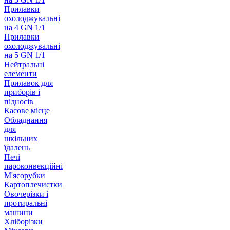
Прилавки
охолоджувальні
на 4 GN 1/1
Прилавки
охолоджувальні
на 5 GN 1/1
Нейтральні
елементи
Прилавок для
приборів і
підносів
Касове місце
Обладнання
для
шкільних
їдалень
Печі
пароконвекційні
М'ясорубки
Картоплечистки
Овочерізки і
протиральні
машини
Хліборізки