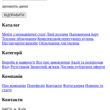
заповніть данні
ВІДПРАВИТИ
Каталог
Меблі з нержавіючої сталі
Лінії роздачи
Наповнення бару
Теплове обладнання
Комплектація пересувних кухонь
Нестандартні вироби
Обладнання для їдалень
Категорії
Вироби в наявності
Все про замовлення
Акції та розпродаж
Вхід
Регістрація
Зворотній зв'язок
Договір публичної оферти
Компанія
Про компанію
Портфоліо
Контакти
Фотогалерея
Новини та
статті
Контакти
04074, м. Київ