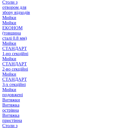
Столи з
отвором для
збору відходів
Мийки
Мийки
ЕКОНОМ
(товщина
сталі 0.8 мм)
Мийки
СТАНДАРТ
1-но секційні
Мийки
СТАНДАРТ
2-во секційні
Мийки
СТАНДАРТ
3-х секційні
Мийки
подовжені
Витяжки
Витяжка
острівна
Витяжка
пристінна
Столи з