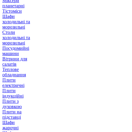
Міксери
планетарні
Тістоміси
Шафи
холодильні та
морозильні
Столи
холодильні та
морозильні
Посудомийні
машини
Вітрини для
салатів
Теплове
обладнання
Плити
електричні
Плити
індукційні
Плити з
духовкою
Плити на
підставці
Шафи
жарочні