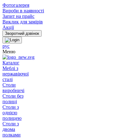
Фотогалерея
Вироби в наявності
Запит на прайс
Виклик для замірів
Акції
рус
Меню
Каталог
Меблі з
нержавіючої
сталі
Столи
виробничі
Столи без
полиці
Столи з
однією
полицею
Столи з
двома
полками