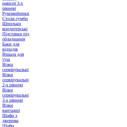
навісні 3-х
рівневі
Рукомийники
Столи-тумби
Шпильки
кондитерські
Підставки під
обладнання
Баки для
відходів
Вішала для
туш
Візки
сервірувальні
Візки
сервірувальні
2-х рівневі
Візки
сервірувальні
3-х рівневі
Візки
вантажні
Шафи з
дверима
Шафи