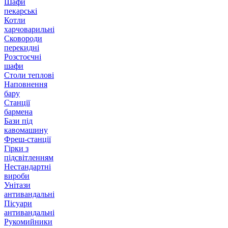
Шафи
пекарські
Котли
харчоварильні
Сковороди
перекидні
Розстоєчні
шафи
Столи теплові
Наповнення
бару
Станції
бармена
Бази під
кавомашину
Фреш-станції
Гірки з
підсвітленням
Нестандартні
вироби
Унітази
антивандальні
Пісуари
антивандальні
Рукомийники