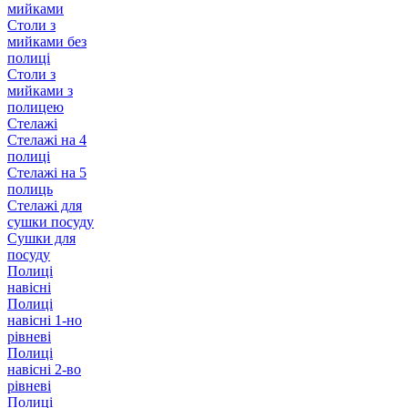
мийками
Столи з
мийками без
полиці
Столи з
мийками з
полицею
Стелажі
Стелажі на 4
полиці
Стелажі на 5
полиць
Стелажі для
сушки посуду
Сушки для
посуду
Полиці
навісні
Полиці
навісні 1-но
рівневі
Полиці
навісні 2-во
рівневі
Полиці