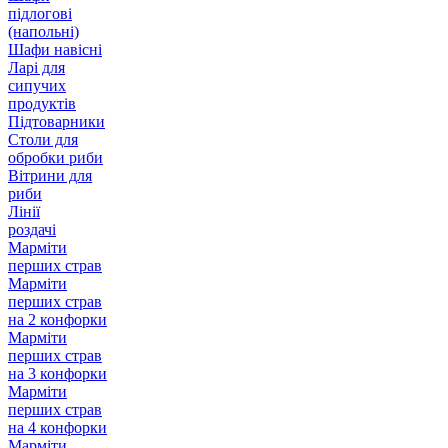
підлогові
(напольні)
Шафи навісні
Ларі для
сипучих
продуктів
Підтоварники
Столи для
обробки риби
Вітрини для
риби
Лінії
роздачі
Марміти
перших страв
Марміти
перших страв
на 2 конфорки
Марміти
перших страв
на 3 конфорки
Марміти
перших страв
на 4 конфорки
Марміти