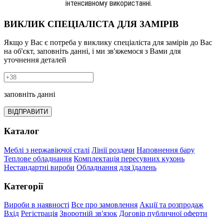
інтенсивному використанні.
ВИКЛИК СПЕЦІАЛІСТА ДЛЯ ЗАМІРІВ
Якщо у Вас є потреба у виклику спеціаліста для замірів до Вас
на об'єкт, заповніть данні, і ми зв'яжемося з Вами для
уточнення деталей
заповніть данні
ВІДПРАВИТИ
Каталог
Меблі з нержавіючої сталі
Лінії роздачи
Наповнення бару
Теплове обладнання
Комплектація пересувних кухонь
Нестандартні вироби
Обладнання для їдалень
Категорії
Вироби в наявності
Все про замовлення
Акції та розпродаж
Вхід
Регістрація
Зворотній зв'язок
Договір публичної оферти