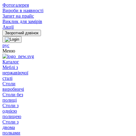
Фотогалерея
Вироби в наявності
Запит на прайс
Виклик для замірів
Акції
рус
Меню
Каталог
Меблі з
нержавіючої
сталі
Столи
виробничі
Столи без
полиці
Столи з
однією
полицею
Столи з
двома
полками