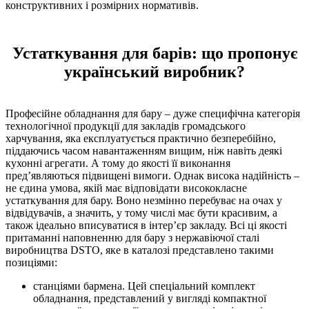
конструктивних і розмірних нормативів.
Устаткування для барів: що пропонує
український виробник?
Професійне обладнання для бару – дуже специфічна категорія
технологічної продукції для закладів громадського
харчування, яка експлуатується практично безперебійно,
піддаючись часом навантаженням вищим, ніж навіть деякі
кухонні агрегати. А тому до якості її виконання
пред’являються підвищені вимоги. Однак висока надійність –
не єдина умова, якій має відповідати висококласне
устаткування для бару. Воно незмінно перебуває на очах у
відвідувачів, а значить, у тому числі має бути красивим, а
також ідеально вписуватися в інтер’єр закладу. Всі ці якості
притаманні наповненню для бару з нержавіючої сталі
виробництва DSTO, яке в каталозі представлено такими
позиціями:
станціями бармена. Цей спеціальний комплект
обладнання, представлений у вигляді компактної