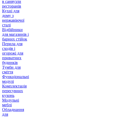
в санвузли
ресторанів
Кухні для
дому з
нержавіючої
сталі
Відбійники
для магазинів і
барних стійок
Перила для
сходів і
огорожі для
приватних
будинків
Тумби для
сміття
Функціональні
модулі
Комплектація
пересувних
кухонь
Модульні
меблі
Обладнання
для