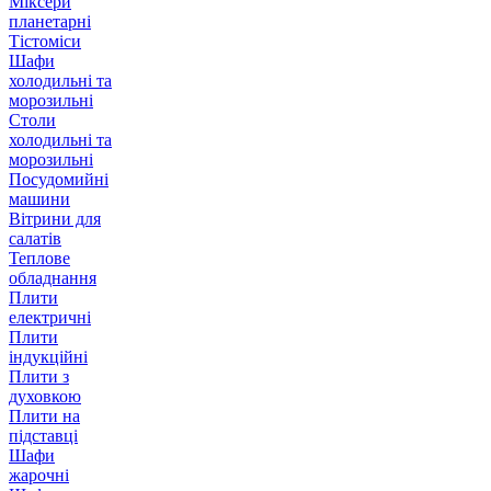
Міксери
планетарні
Тістоміси
Шафи
холодильні та
морозильні
Столи
холодильні та
морозильні
Посудомийні
машини
Вітрини для
салатів
Теплове
обладнання
Плити
електричні
Плити
індукційні
Плити з
духовкою
Плити на
підставці
Шафи
жарочні