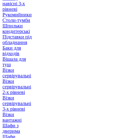
навісні 3-х
рівневі
Рукомийники
Столи-тумби
Шпильки
кондитерські
Підставки під
обладнання
Баки для
відходів
Вішала для
туш
Візки
сервірувальні
Візки
сервірувальні
2-х рівневі
Візки
сервірувальні
3-х рівневі
Візки
вантажні
Шафи з
дверима
Шафи