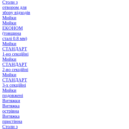
Столи з
отвором для
збору відходів
Мийки
Мийки
ЕКОНОМ
(товщина
сталі 0.8 мм)
Мийки
СТАНДАРТ
1-но секційні
Мийки
СТАНДАРТ
2-во секційні
Мийки
СТАНДАРТ
3-х секційні
Мийки
подовжені
Витяжки
Витяжка
острівна
Витяжка
пристінна
Столи з