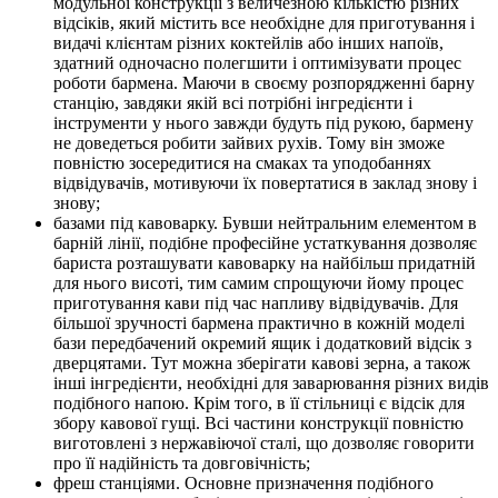
модульної конструкції з величезною кількістю різних
відсіків, який містить все необхідне для приготування і
видачі клієнтам різних коктейлів або інших напоїв,
здатний одночасно полегшити і оптимізувати процес
роботи бармена. Маючи в своєму розпорядженні барну
станцію, завдяки якій всі потрібні інгредієнти і
інструменти у нього завжди будуть під рукою, бармену
не доведеться робити зайвих рухів. Тому він зможе
повністю зосередитися на смаках та уподобаннях
відвідувачів, мотивуючи їх повертатися в заклад знову і
знову;
базами під кавоварку. Бувши нейтральним елементом в
барній лінії, подібне професійне устаткування дозволяє
бариста розташувати кавоварку на найбільш придатній
для нього висоті, тим самим спрощуючи йому процес
приготування кави під час напливу відвідувачів. Для
більшої зручності бармена практично в кожній моделі
бази передбачений окремий ящик і додатковий відсік з
дверцятами. Тут можна зберігати кавові зерна, а також
інші інгредієнти, необхідні для заварювання різних видів
подібного напою. Крім того, в її стільниці є відсік для
збору кавової гущі. Всі частини конструкції повністю
виготовлені з нержавіючої сталі, що дозволяє говорити
про її надійність та довговічність;
фреш станціями. Основне призначення подібного