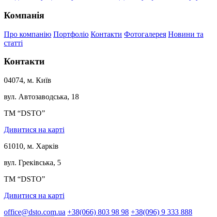
Компанія
Про компанію
Портфоліо
Контакти
Фотогалерея
Новини та
статті
Контакти
04074, м. Київ
вул. Автозаводська, 18
ТМ “DSTO”
Дивитися на карті
61010, м. Харків
вул. Греківська, 5
ТМ “DSTO”
Дивитися на карті
office@dsto.com.ua
+38(066) 803 98 98
+38(096) 9 333 888