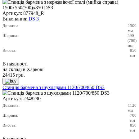
Артикул:
877948_R
Виконання:
DS 3
Довжина:
1500
мм
Ширина:
590
(700)
мм
Висота:
850
мм
В наявності
на складі в Харкові
24415
грн.
Станція бармена з шухлядами 1120/700/850 DS3
Артикул:
2348290
Довжина:
1120
мм
Ширина:
700
мм
Висота:
850
мм
В наявності