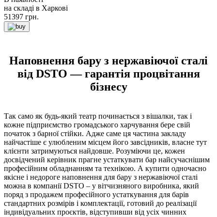
на складі в Харкові
51397
грн.
Наповнення бару з нержавіючої сталі
від DSTO — гарантія процвітання
бізнесу
Так само як будь-який театр починається з вішалки, так і
кожне підприємство громадського харчування бере свій
початок з барної стійки. Адже саме ця частина закладу
найчастіше є улюбленим місцем його завсідників, власне тут
клієнти затримуються найдовше. Розуміючи це, кожен
досвідчений керівник прагне устаткувати бар найсучаснішим
професійним обладнанням та технікою. А купити одночасно
якісне і недороге наповнення для бару з нержавіючої сталі
можна в компанії DSTO – у вітчизняного виробника, який
поряд з продажем професійного устаткування для барів
стандартних розмірів і комплектації, готовий до реалізації
індивідуальних проєктів, відступивши від усіх чинних