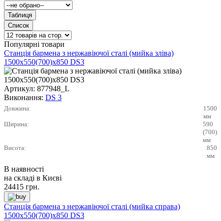
Популярні товари
Станція бармена з нержавіючої сталі (мийка зліва)
1500х550(700)х850 DS3
Артикул:
877948_L
Виконання:
DS 3
Довжина:
1500
мм
Ширина:
590
(700)
мм
Висота:
850
мм
В наявності
на складі в Києві
24415
грн.
Станція бармена з нержавіючої сталі (мийка справа)
1500х550(700)х850 DS3