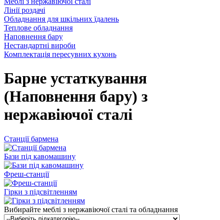
Меблі з нержавіючої сталі
Лінії роздачі
Обладнання для шкільних їдалень
Теплове обладнання
Наповнення бару
Нестандартні вироби
Комплектація пересувних кухонь
Барне устаткування
(Наповнення бару) з
нержавіючої сталі
Станції бармена
Бази під кавомашину
Фреш-станції
Гірки з підсвітленням
Вибирайте меблі з нержавіючої сталі та обладнання