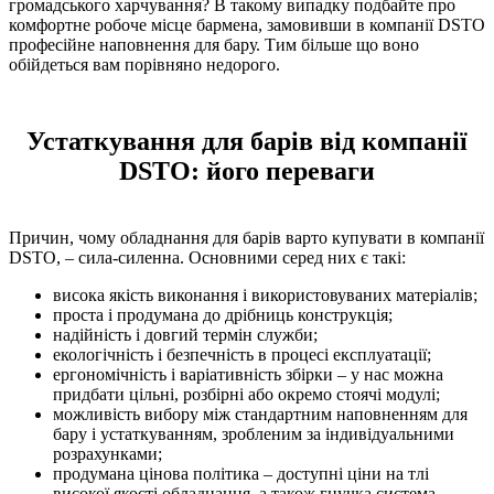
громадського харчування? В такому випадку подбайте про
комфортне робоче місце бармена, замовивши в компанії DSTO
професійне наповнення для бару. Тим більше що воно
обійдеться вам порівняно недорого.
Устаткування для барів від компанії
DSTO: його переваги
Причин, чому обладнання для барів варто купувати в компанії
DSTO, – сила-силенна. Основними серед них є такі:
висока якість виконання і використовуваних матеріалів;
проста і продумана до дрібниць конструкція;
надійність і довгий термін служби;
екологічність і безпечність в процесі експлуатації;
ергономічність і варіативність збірки – у нас можна
придбати цільні, розбірні або окремо стоячі модулі;
можливість вибору між стандартним наповненням для
бару і устаткуванням, зробленим за індивідуальними
розрахунками;
продумана цінова політика – доступні ціни на тлі
високої якості обладнання, а також гнучка система