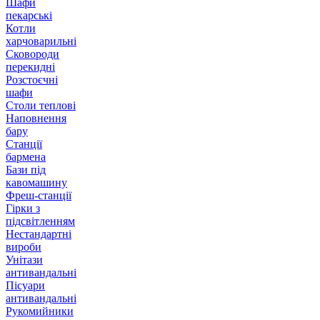
Шафи
пекарські
Котли
харчоварильні
Сковороди
перекидні
Розстоєчні
шафи
Столи теплові
Наповнення
бару
Станції
бармена
Бази під
кавомашину
Фреш-станції
Гірки з
підсвітленням
Нестандартні
вироби
Унітази
антивандальні
Пісуари
антивандальні
Рукомийники