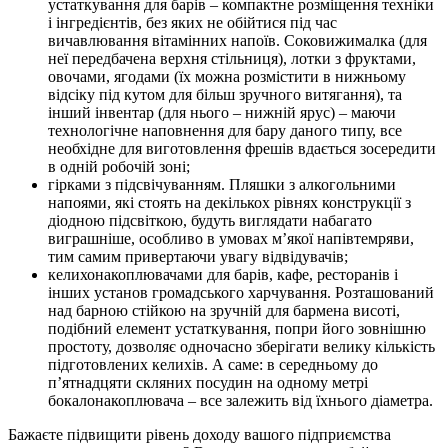
устаткування для барів – компактне розміщення техніки
і інгредієнтів, без яких не обійтися під час
вичавлювання вітамінних напоїв. Соковижималка (для
неї передбачена верхня стільниця), лотки з фруктами,
овочами, ягодами (їх можна розмістити в нижньому
відсіку під кутом для більш зручного витягання), та
інший інвентар (для нього – нижній ярус) – маючи
технологічне наповнення для бару даного типу, все
необхідне для виготовлення фрешів вдається зосередити
в одній робочій зоні;
гірками з підсвічуванням. Пляшки з алкогольними
напоями, які стоять на декількох рівнях конструкції з
діодною підсвіткою, будуть виглядати набагато
виграшніше, особливо в умовах м’якої напівтемряви,
тим самим привертаючи увагу відвідувачів;
келихонакоплювачами для барів, кафе, ресторанів і
інших установ громадського харчування. Розташований
над барною стійкою на зручній для бармена висоті,
подібний елемент устаткування, попри його зовнішню
простоту, дозволяє одночасно зберігати велику кількість
підготовлених келихів. А саме: в середньому до
п’ятнадцяти скляних посудин на одному метрі
бокалонакоплювача – все залежить від їхнього діаметра.
Бажаєте підвищити рівень доходу вашого підприємства