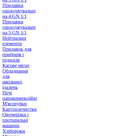
Прилавки
охолоджувальні
на 4 GN 1/1
Прилавки
охолоджувальні
на 5 GN 1/1
Нейтральні
елементи
Прилавок для
приборів і
підносів
Касове місце
Обладнання
для
шкільних
їдалень
Печі
пароконвекційні
М'ясорубки
Картоплечистки
Овочерізки і
протиральні
машини
Хліборізки