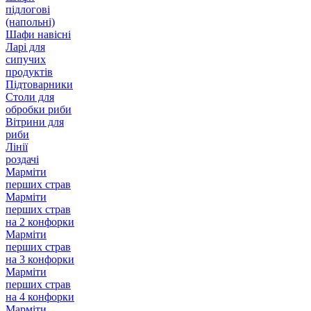
підлогові
(напольні)
Шафи навісні
Ларі для
сипучих
продуктів
Підтоварники
Столи для
обробки риби
Вітрини для
риби
Лінії
роздачі
Марміти
перших страв
Марміти
перших страв
на 2 конфорки
Марміти
перших страв
на 3 конфорки
Марміти
перших страв
на 4 конфорки
Марміти