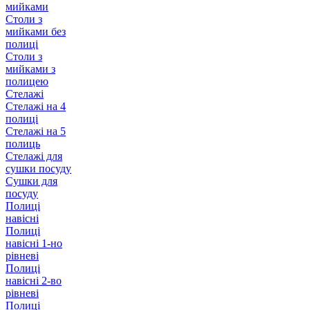
мийками
Столи з
мийками без
полиці
Столи з
мийками з
полицею
Стелажі
Стелажі на 4
полиці
Стелажі на 5
полиць
Стелажі для
сушки посуду
Сушки для
посуду
Полиці
навісні
Полиці
навісні 1-но
рівневі
Полиці
навісні 2-во
рівневі
Полиці