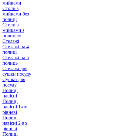
мийками
Столи з
мийками без
полиці
Столи з
мийками з
полицею
Стелажі
Стелажі на 4
полиці
Стелажі на 5
полиць
Стелажі для
сушки посуду
Сушки для
посуду
Полиці
навісні
Полиці
навісні 1-но
рівневі
Полиці
навісні 2-во
рівневі
Полиці