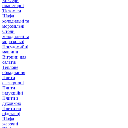
Міксери
планетарні
Тістоміси
Шафи
холодильні та
морозильні
Столи
холодильні та
морозильні
Посудомийні
машини
Вітрини для
салатів
Теплове
обладнання
Плити
електричні
Плити
індукційні
Плити з
духовкою
Плити на
підставці
Шафи
жарочні