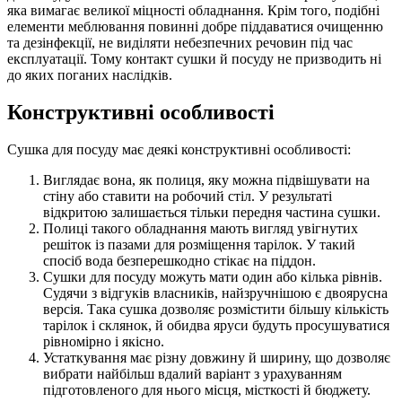
яка вимагає великої міцності обладнання. Крім того, подібні
елементи меблювання повинні добре піддаватися очищенню
та дезінфекції, не виділяти небезпечних речовин під час
експлуатації. Тому контакт сушки й посуду не призводить ні
до яких поганих наслідків.
Конструктивні особливості
Сушка для посуду має деякі конструктивні особливості:
Виглядає вона, як полиця, яку можна підвішувати на
стіну або ставити на робочий стіл. У результаті
відкритою залишається тільки передня частина сушки.
Полиці такого обладнання мають вигляд увігнутих
решіток із пазами для розміщення тарілок. У такий
спосіб вода безперешкодно стікає на піддон.
Сушки для посуду можуть мати один або кілька рівнів.
Судячи з відгуків власників, найзручнішою є двоярусна
версія. Така сушка дозволяє розмістити більшу кількість
тарілок і склянок, й обидва яруси будуть просушуватися
рівномірно і якісно.
Устаткування має різну довжину й ширину, що дозволяє
вибрати найбільш вдалий варіант з урахуванням
підготовленого для нього місця, місткості й бюджету.