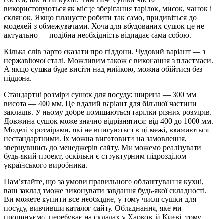
використовуються як місце зберігання тарілок, мисок, чашок і
склянок. Якщо плануєте робити так само, придивіться до
моделей з обмежувачами. Хоча для вбудованих сушок це не
актуально — подібна необхідність відпадає сама собою.
Кілька слів варто сказати про піддони. Чудовий варіант — з
нержавіючої сталі. Можливим також є виконання з пластмаси.
А якщо сушка буде висіти над мийкою, можна обійтися без
піддона.
Стандартні розміри сушок для посуду: ширина — 300 мм,
висота — 400 мм. Це вдалий варіант для більшої частини
закладів. У ньому добре поміщаються тарілки різних розмірів.
Довжина сушок може значно відрізнятися: від 400 до 1000 мм.
Моделі з розмірами, які не вписуються в ці межі, вважаються
нестандартними. Їх можна виготовити на замовлення,
звернувшись до менеджерів сайту. Ми можемо реалізувати
будь-який проект, оскільки є структурним підрозділом
українського виробника.
Пам’ятайте, що за умови правильного облаштування кухні,
ваш заклад зможе виконувати завдання будь-якої складності.
Ви можете купити все необхідне, у тому числі сушки для
посуду, вивчивши каталог сайту. Обладнання, яке ми
пропонуємо, перебуває на складах у Харкові й Києві, тому