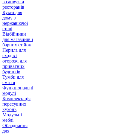
в санвузли
ресторанів
Кухні для
дому з
нержавіючої
сталі
Відбійники
для магазинів і
барних стійок
Перила для
сходів і
огорожі для
приватних
будинків
Тумби для
сміття
Функціональні
модулі
Комплектація
пересувних
кухонь
Модульні
меблі
Обладнання
для