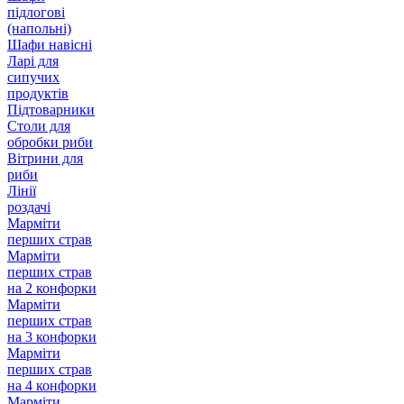
підлогові
(напольні)
Шафи навісні
Ларі для
сипучих
продуктів
Підтоварники
Столи для
обробки риби
Вітрини для
риби
Лінії
роздачі
Марміти
перших страв
Марміти
перших страв
на 2 конфорки
Марміти
перших страв
на 3 конфорки
Марміти
перших страв
на 4 конфорки
Марміти