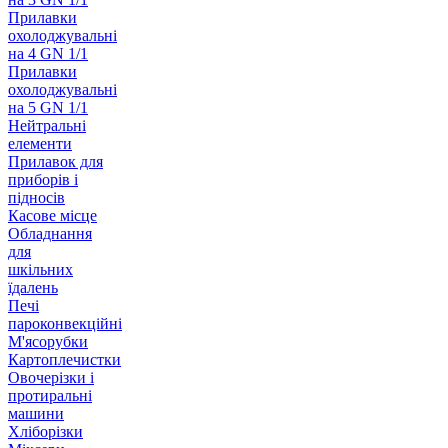
Прилавки
охолоджувальні
на 4 GN 1/1
Прилавки
охолоджувальні
на 5 GN 1/1
Нейтральні
елементи
Прилавок для
приборів і
підносів
Касове місце
Обладнання
для
шкільних
їдалень
Печі
пароконвекційні
М'ясорубки
Картоплечистки
Овочерізки і
протиральні
машини
Хліборізки