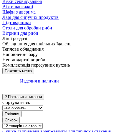
Візки сервірувальні
Візки вантажні
Шафи з дверима
Ларі для сипучих продуктів
Підтоварники
Столи для обробки риби
Вітрини для риби
Лінії роздачі
Обладнання для шкільних їдалень
Теплове обладнання
Наповнення бару
Нестандартні вироби
Комплектація пересувних кухонь
Изделия в наличии
Сортувати за:
Сушка дворівнева з нержавійки для тарілок і стаканів