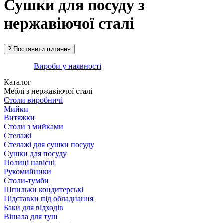
Сушки для посуду з
нержавіючої сталі
Вироби у наявності
Каталог
Меблі з нержавіючої сталі
Столи виробничі
Мийки
Витяжки
Столи з мийками
Стелажі
Стелажі для сушки посуду
Сушки для посуду
Полиці навісні
Рукомийники
Столи-тумби
Шпильки кондитерські
Підставки під обладнання
Баки для відходів
Вішала для туш