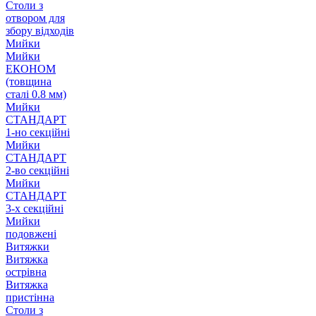
Столи з
отвором для
збору відходів
Мийки
Мийки
ЕКОНОМ
(товщина
сталі 0.8 мм)
Мийки
СТАНДАРТ
1-но секційні
Мийки
СТАНДАРТ
2-во секційні
Мийки
СТАНДАРТ
3-х секційні
Мийки
подовжені
Витяжки
Витяжка
острівна
Витяжка
пристінна
Столи з