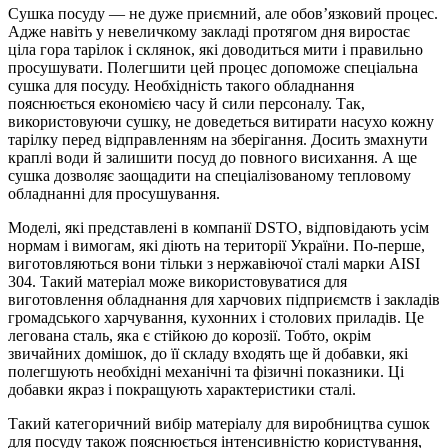
Сушка посуду — не дуже приємний, але обов’язковий процес.
Адже навіть у невеличкому закладі протягом дня виростає
ціла гора тарілок і склянок, які доводиться мити і правильно
просушувати. Полегшити цей процес допоможе спеціальна
сушка для посуду. Необхідність такого обладнання
пояснюється економією часу й сили персоналу. Так,
використовуючи сушку, не доведеться витирати насухо кожну
тарілку перед відправленням на зберігання. Досить змахнути
краплі води й залишити посуд до повного висихання. А ще
сушка дозволяє заощадити на спеціалізованому тепловому
обладнанні для просушування.
Моделі, які представлені в компанії DSTO, відповідають усім
нормам і вимогам, які діють на території України. По-перше,
виготовляються вони тільки з нержавіючої сталі марки AISI
304. Такий матеріал може використовуватися для
виготовлення обладнання для харчових підприємств і закладів
громадського харчування, кухонних і столових приладів. Це
легована сталь, яка є стійкою до корозії. Тобто, окрім
звичайних домішок, до її складу входять ще й добавки, які
полегшують необхідні механічні та фізичні показники. Ці
добавки якраз і покращують характеристики сталі.
Такий категоричний вибір матеріалу для виробництва сушок
для посуду також пояснюється інтенсивністю користування,