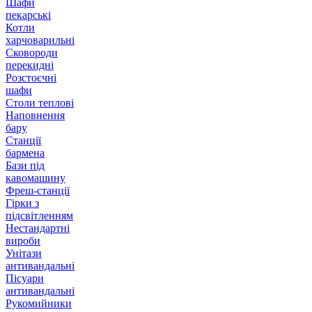
Шафи
пекарські
Котли
харчоварильні
Сковороди
перекидні
Розстоєчні
шафи
Столи теплові
Наповнення
бару
Станції
бармена
Бази під
кавомашину
Фреш-станції
Гірки з
підсвітленням
Нестандартні
вироби
Унітази
антивандальні
Пісуари
антивандальні
Рукомийники