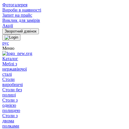
Фотогалерея
Вироби в наявності
Запит на прайс
Виклик для замірів
Акції
рус
Меню
Каталог
Меблі з
нержавіючої
сталі
Столи
виробничі
Столи без
полиці
Столи з
однією
полицею
Столи з
двома
полками