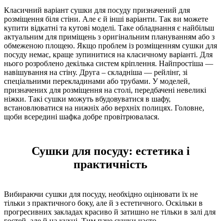
Класичний варіант сушки для посуду призначений для
розміщення біля стіни. Але є й інші варіанти. Так ви можете
купити відкатні та кутові моделі. Таке обладнання є найбільш
актуальним для приміщень з оригінальним плануванням або з
обмеженою площею. Якщо проблем із розміщенням сушки для
посуду немає, краще зупинитися на класичному варіанті. Для
нього розроблено декілька систем кріплення. Найпростіша —
навішування на стіну. Друга – складніша — рейлінг, зі
спеціальними перекладинами або трубами. У моделей,
призначених для розміщення на столі, передбачені невеликі
ніжки. Такі сушки можуть вбудовуватися в шафу,
встановлюватися на нижніх або верхніх полицях. Головне,
щоби всередині шафка добре провітрювалася.
Сушки для посуду: естетика і
практичність
Вибираючи сушки для посуду, необхідно оцінювати їх не
тільки з практичного боку, але й з естетичного. Оскільки в
прогресивних закладах красиво й затишно не тільки в залі для
гостей, але й на кухні. Тим паче сушки часто