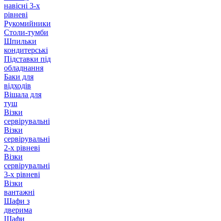
навісні 3-х
рівневі
Рукомийники
Столи-тумби
Шпильки
кондитерські
Підставки під
обладнання
Баки для
відходів
Вішала для
туш
Візки
сервірувальні
Візки
сервірувальні
2-х рівневі
Візки
сервірувальні
3-х рівневі
Візки
вантажні
Шафи з
дверима
Шафи