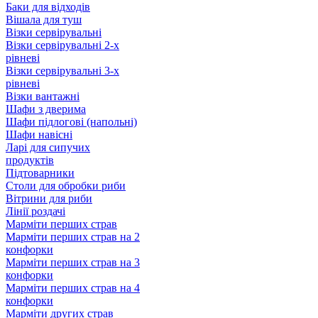
Баки для відходів
Вішала для туш
Візки сервірувальні
Візки сервірувальні 2-х
рівневі
Візки сервірувальні 3-х
рівневі
Візки вантажні
Шафи з дверима
Шафи підлогові (напольні)
Шафи навісні
Ларі для сипучих
продуктів
Підтоварники
Столи для обробки риби
Вітрини для риби
Лінії роздачі
Марміти перших страв
Марміти перших страв на 2
конфорки
Марміти перших страв на 3
конфорки
Марміти перших страв на 4
конфорки
Марміти других страв