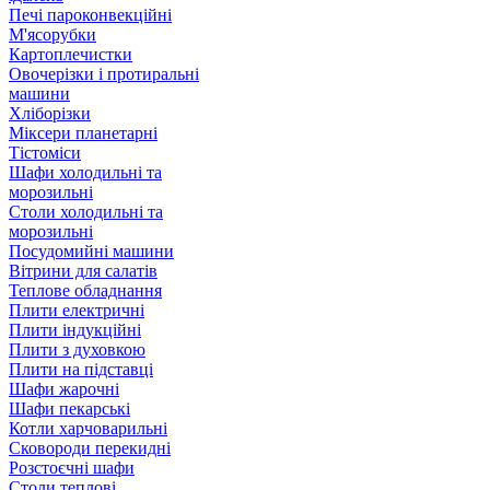
Печі пароконвекційні
М'ясорубки
Картоплечистки
Овочерізки і протиральні
машини
Хліборізки
Міксери планетарні
Тістоміси
Шафи холодильні та
морозильні
Столи холодильні та
морозильні
Посудомийні машини
Вітрини для салатів
Теплове обладнання
Плити електричні
Плити індукційні
Плити з духовкою
Плити на підставці
Шафи жарочні
Шафи пекарські
Котли харчоварильні
Сковороди перекидні
Розстоєчні шафи
Столи теплові