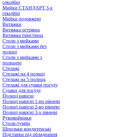
секційні
Мийки СТАНДАРТ 3-х
секційні
Мийки подовжені
Витяжки
Витяжка острівна
Витяжка пристінна
Столи з мийками
Столи з мийками без
полиці
Столи з мийками з
полицею
Стелажі
Стелажі на 4 полиці
Стелажі на 5 полиць
Стелажі для сушки посуду
Сушки для посуду
Полиці навісні
Полиці навісні 1-но рівневі
Полиці навісні 2-во рівневі
Полиці навісні 3-х рівневі
Рукомийники
Столи-тумби
Шпильки кондитерські
Підставки під обладнання