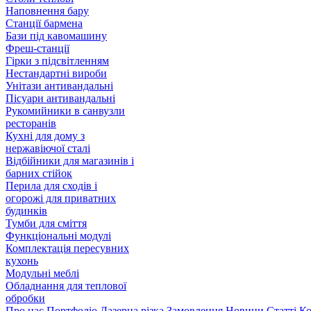
Наповнення бару
Станції бармена
Бази під кавомашину
Фреш-станції
Гірки з підсвітленням
Нестандартні вироби
Унітази антивандальні
Пісуари антивандальні
Рукомийники в санвузли
ресторанів
Кухні для дому з
нержавіючої сталі
Відбійники для магазинів і
барних стійок
Перила для сходів і
огорожі для приватних
будинків
Тумби для сміття
Функціональні модулі
Комплектація пересувних
кухонь
Модульні меблі
Обладнання для теплової
обробки
Про нас
Портфоліо
Лазерна різка
Замовлення
Новини
Статті
Ко