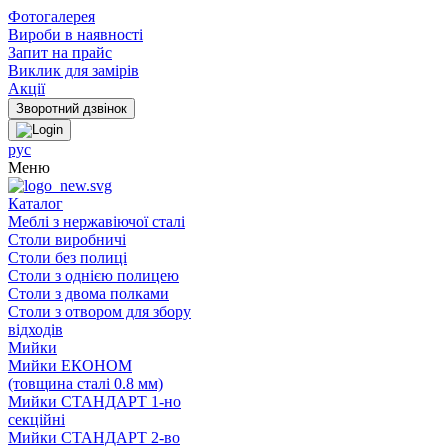
Фотогалерея
Вироби в наявності
Запит на прайс
Виклик для замірів
Акції
рус
Меню
Каталог
Меблі з нержавіючої сталі
Столи виробничі
Столи без полиці
Столи з однією полицею
Столи з двома полками
Столи з отвором для збору
відходів
Мийки
Мийки ЕКОНОМ
(товщина сталі 0.8 мм)
Мийки СТАНДАРТ 1-но
секційні
Мийки СТАНДАРТ 2-во