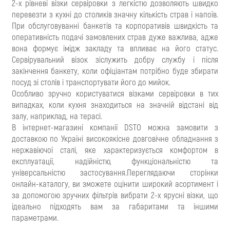
2-х рівневі візки сервіровки з легкістю дозволяють швидко
перевезти з кухні до столиків значну кількість страв і напоїв.
При обслуговуванні банкетів та корпоративів швидкість та
оперативність подачі замовлених страв дуже важлива, адже
вона формує імідж закладу та впливає на його статус.
Сервірувальний візок зіслужить добру службу і після
закінчення банкету, коли офіціантам потрібно буде збирати
посуд зі столів і транспортувати його до мийок.
Особливо зручно користуватися візками сервіровки в тих
випадках, коли кухня знаходиться на значній відстані від
залу, наприклад, на терасі.
В інтернет-магазині компанії DSTO можна замовити з
доставкою по Україні високоякісне довговічне обладнання з
нержавіючої сталі, яке характеризується комфортом в
експлуатації, надійністю, функціональністю та
універсальністю застосування.Переглядаючи сторінки
онлайн-каталогу, ви зможете оцінити широкий асортимент і
за допомогою зручних фільтрів вибрати 2-х ярусні візки, що
ідеально підходять вам за габаритами та іншими
параметрами.