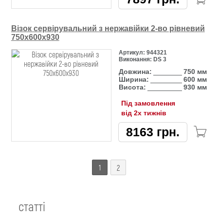
Візок сервірувальний з нержавійки 2-во рівневий
750х600х930
Артикул:
944321
Виконання:
DS 3
Довжина:
750 мм
Ширина:
600 мм
Висота:
930 мм
Під замовлення
від 2х тижнів
8163
грн.
1
2
статті