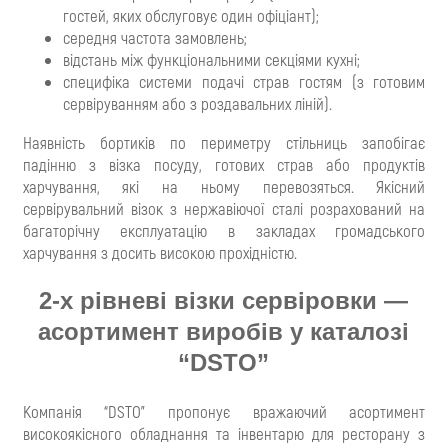
гостей, яких обслуговує один офіціант);
середня частота замовлень;
відстань між функціональними секціями кухні;
специфіка системи подачі страв гостям (з готовим
сервіруванням або з роздавальних ліній).
Наявність бортиків по периметру стільниць запобігає
падінню з візка посуду, готових страв або продуктів
харчування, які на ньому перевозяться. Якісний
сервірувальний візок з нержавіючої сталі розрахований на
багаторічну експлуатацію в закладах громадського
харчування з досить високою прохідністю.
2-х рівневі візки сервіровки —
асортимент виробів у каталозі
“DSTO”
Компанія “DSTO” пропонує вражаючий асортимент
високоякісного обладнання та інвентарю для ресторану з