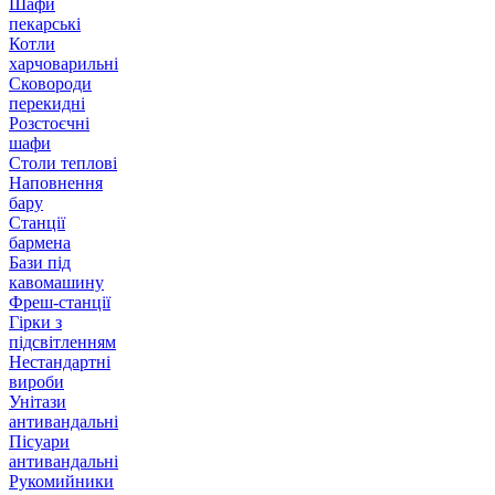
Шафи
пекарські
Котли
харчоварильні
Сковороди
перекидні
Розстоєчні
шафи
Столи теплові
Наповнення
бару
Станції
бармена
Бази під
кавомашину
Фреш-станції
Гірки з
підсвітленням
Нестандартні
вироби
Унітази
антивандальні
Пісуари
антивандальні
Рукомийники