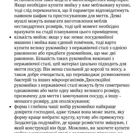
Якщо необхідно купити мийку у вже мебльовану кухню,
тоді слід переконатися, що її параметри відповідатимуть
наявним шафам та пристосуванням для миття. Деякі
мушлі можуть вимагати виготовлення меблів
нестандартних розмірів, тоді цей момент необхідно
врахувати на стадії планування цього приміщення;
кількість мийок: якщо у вас немає посудомийної
машини і мийка ваш єдиний помічник, тоді варто
купити велику рукомийку з нержавіючої сталі з однією
раковиною або придбати рукомийник, що має дві
раковини. Більшість таких рукомийок виконані з
нержавіючої сталі, цей матеріал ідеально підходить для
миття посуду. Він менш схильний до корозії та зносу, а
також добре очищається, що перешкоджає розмноженню
бактерій та інших мікроорганізмів.Двосекційні
рукомийки з нержавіючої сталі можуть бути симетрично
однаковими або мати одну мийку великого розміру,
призначену для миття і замочування посуду, а іншу -
меншого розміру, для ополіскування;
форма і глибина чаші: вибір рукомийки найкраще
довірити господині, адже тільки вона може знати, яку
форму краще вибрати: круглу, кутову або прямокутну.
Заздалегідь подумайте, де краще розмістити змішувач, і
який конструкції він буде. Можливо, ви захочете купити