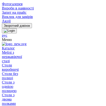
Фотогалерея
Вироби в наявності
Запит на прайс
Виклик для замірів
Акції
рус
Меню
Каталог
Меблі з
нержавіючої
сталі
Столи
виробничі
Столи без
полиці
Столи з
однією
полицею
Столи з
двома
полками