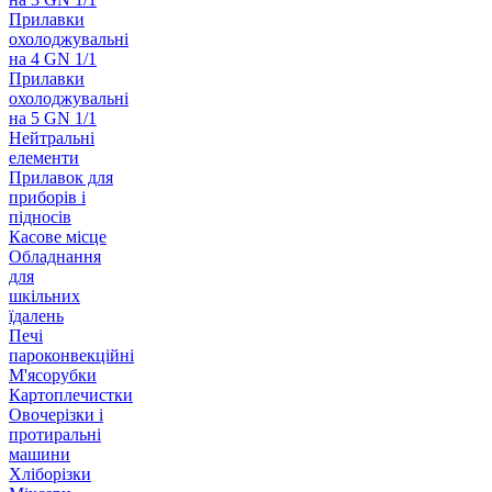
Прилавки
охолоджувальні
на 4 GN 1/1
Прилавки
охолоджувальні
на 5 GN 1/1
Нейтральні
елементи
Прилавок для
приборів і
підносів
Касове місце
Обладнання
для
шкільних
їдалень
Печі
пароконвекційні
М'ясорубки
Картоплечистки
Овочерізки і
протиральні
машини
Хліборізки