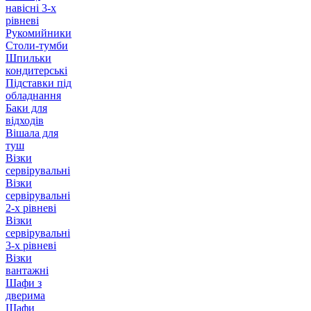
навісні 3-х
рівневі
Рукомийники
Столи-тумби
Шпильки
кондитерські
Підставки під
обладнання
Баки для
відходів
Вішала для
туш
Візки
сервірувальні
Візки
сервірувальні
2-х рівневі
Візки
сервірувальні
3-х рівневі
Візки
вантажні
Шафи з
дверима
Шафи