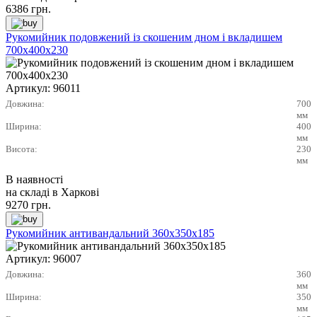
6386
грн.
Рукомийник подовжений із скошеним дном і вкладишем
700х400х230
Артикул:
96011
Довжина:
700
мм
Ширина:
400
мм
Висота:
230
мм
В наявності
на складі в Харкові
9270
грн.
Рукомийник антивандальний 360х350х185
Артикул:
96007
Довжина:
360
мм
Ширина:
350
мм