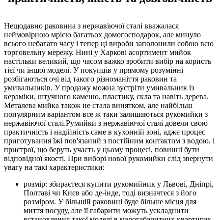
Нещодавно раковина з нержавіючої сталі вважалася
неймовірною мрією багатьох домогосподарок, але минуло
всього небагато часу і тепер ці вироби заполонили собою всю
торговельну мережу. Нині у Харкові асортимент мийок
настільки великий, що часом важко зробити вибір на користь
тієї чи іншої моделі. У покупців у прямому розумінні
розбігаються очі від такого різноманіття раковин та
умивальників. У продажу можна зустріти умивальник із
кераміки, штучного каменю, пластику, скла та навіть дерева.
Металева мийка також не стала винятком, але найбільш
популярним варіантом все ж таки залишаються рукомийки з
нержавіючої сталі.Румийки з нержавіючої сталі довели свою
практичність і надійність саме в кухонній зоні, адже процес
приготування їжі пов'язаний з постійним контактом з водою, і
пристрої, що беруть участь у цьому процесі, повинні бути
відповідної якості. При виборі нової рукомийки слід звернути
увагу на такі характеристики:
розмір: збираєтеся купити рукомийник у Львові, Дніпрі,
Полтаві чи Києв або де-інде, тоді визначтеся з його
розміром. У більшій раковині буде більше місця для
миття посуду, але її габарити можуть ускладнити
встановлення такої моделі в малогабаритних квартирах.