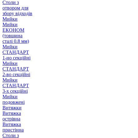
Столи з
отвором для
збору відходів
Мийки
Мийки
ЕКОНОМ
(товщина
сталі 0.8 мм)
Мийки
СТАНДАРТ
1-но секційні
Мийки
СТАНДАРТ
2-во секційні
Мийки
СТАНДАРТ
3-х секційні
Мийки
подовжені
Витяжки
Витяжка
острівна
Витяжка
пристінна
Столи з