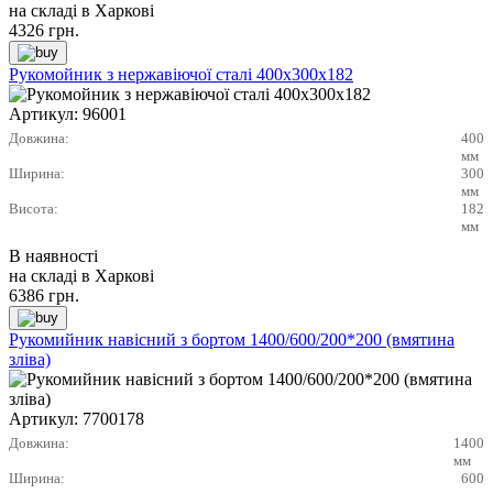
на складі в Харкові
4326
грн.
Рукомойник з нержавіючої сталі 400х300х182
Артикул:
96001
Довжина:
400
мм
Ширина:
300
мм
Висота:
182
мм
В наявності
на складі в Харкові
6386
грн.
Рукомийник навісний з бортом 1400/600/200*200 (вмятина
зліва)
Артикул:
7700178
Довжина:
1400
мм
Ширина:
600