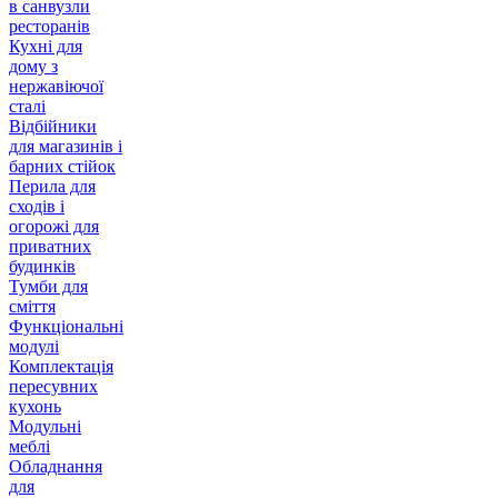
в санвузли
ресторанів
Кухні для
дому з
нержавіючої
сталі
Відбійники
для магазинів і
барних стійок
Перила для
сходів і
огорожі для
приватних
будинків
Тумби для
сміття
Функціональні
модулі
Комплектація
пересувних
кухонь
Модульні
меблі
Обладнання
для