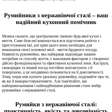
Румийники з нержавіючої сталі – ваш
надійний кухонний помічник
Можна сказати, що центральною ланкою будь-якої кухні є
миття. Саме біля неї виконується вся підготовча робота з
приготування їжі, але крім цього вона необхідна для
виконання своєї основної місії - миття брудного посуду.
Наявність рукомийки, яка найкраще відповідає вашим
потребам та способу життя, є важливим фактором у створенні
дійсно функціональної та ефективної кухонної зони. Каструлі,
сковорідки та інший посуд постійно контактують з її
поверхнею, а це неодмінно позначиться на її довговічності.
Тому, перш ніж купити ідеальну рукомийку, подумайте про те,
як ви її використовуватимете. Але пам'ятайте, що
найправильнішим і найнадійнішим рішенням стане вибір
рукомийки з нержавіючої сталі.
Румийки з нержавіючої сталі:
практичність, якість та довговічність