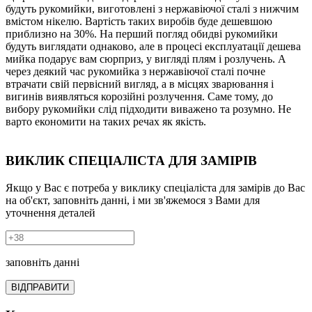
будуть рукомийки, виготовлені з нержавіючої сталі з нижчим
вмістом нікелю. Вартість таких виробів буде дешевшою
приблизно на 30%. На перший погляд обидві рукомийки
будуть виглядати однаково, але в процесі експлуатації дешева
мийка подарує вам сюрприз, у вигляді плям і розлучень. А
через деякий час рукомийка з нержавіючої сталі почне
втрачати свій первісний вигляд, а в місцях зварювання і
вигинів виявляться корозійні розлучення. Саме тому, до
вибору рукомийки слід підходити виважено та розумно. Не
варто економити на таких речах як якість.
ВИКЛИК СПЕЦІАЛІСТА ДЛЯ ЗАМІРІВ
Якщо у Вас є потреба у виклику спеціаліста для замірів до Вас
на об'єкт, заповніть данні, і ми зв'яжемося з Вами для
уточнення деталей
заповніть данні
ВІДПРАВИТИ