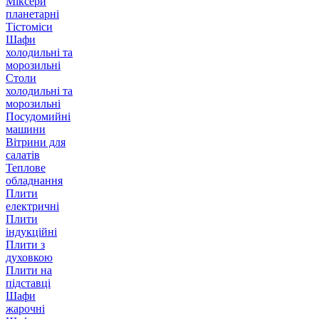
Міксери
планетарні
Тістоміси
Шафи
холодильні та
морозильні
Столи
холодильні та
морозильні
Посудомийні
машини
Вітрини для
салатів
Теплове
обладнання
Плити
електричні
Плити
індукційні
Плити з
духовкою
Плити на
підставці
Шафи
жарочні