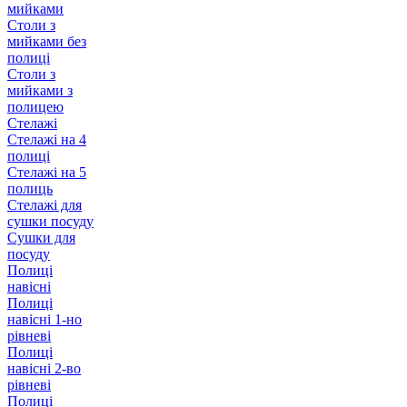
мийками
Столи з
мийками без
полиці
Столи з
мийками з
полицею
Стелажі
Стелажі на 4
полиці
Стелажі на 5
полиць
Стелажі для
сушки посуду
Сушки для
посуду
Полиці
навісні
Полиці
навісні 1-но
рівневі
Полиці
навісні 2-во
рівневі
Полиці