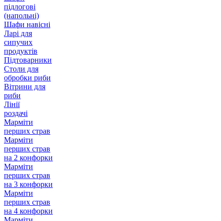
підлогові
(напольні)
Шафи навісні
Ларі для
сипучих
продуктів
Підтоварники
Столи для
обробки риби
Вітрини для
риби
Лінії
роздачі
Марміти
перших страв
Марміти
перших страв
на 2 конфорки
Марміти
перших страв
на 3 конфорки
Марміти
перших страв
на 4 конфорки
Марміти