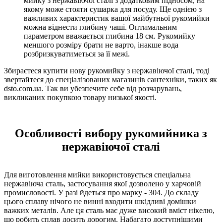
мийку з нержавіючої сталі з додатковим підносом, на
якому може стояти сушарка для посуду. Ще однією з
важливих характеристик вашої майбутньої рукомийки
можна віднести глибину чаші. Оптимальним
параметром вважається глибина 18 см. Рукомийку
меншого розміру брати не варто, інакше вода
розбризкуватиметься за її межі.
Збираєтеся купити нову рукомийку з нержавіючої сталі, тоді
звертайтеся до спеціалізованих магазинів сантехніки, таких як
dsto.com.ua. Так ви убезпечите себе від розчарувань,
викликаних покупкою товару низької якості.
Особливості вибору рукомийника з
нержавіючої сталі
Для виготовлення мийки використовується спеціальна
нержавіюча сталь, застосування якої дозволено у харчовій
промисловості. У разі йдеться про марку - 304. До складу
цього сплаву нічого не винні входити шкідливі домішки
важких металів. Але ця сталь має дуже високий вміст нікелю,
що робить сплав досить дорогим. Набагато доступнішими