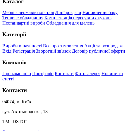
Каталог
Меблі з нержавіючої сталі
Лінії роздачи
Наповнення бару
Теплове обладнання
Комплектація пересувних кухонь
Нестандартні вироби
Обладнання для їдалень
Категорії
Вироби в наявності
Все про замовлення
Акції та розпродаж
Вхід
Регістрація
Зворотній зв'язок
Договір публичної оферти
Компанія
Про компанію
Портфоліо
Контакти
Фотогалерея
Новини та
статті
Контакти
04074, м. Київ
вул. Автозаводська, 18
ТМ “DSTO”