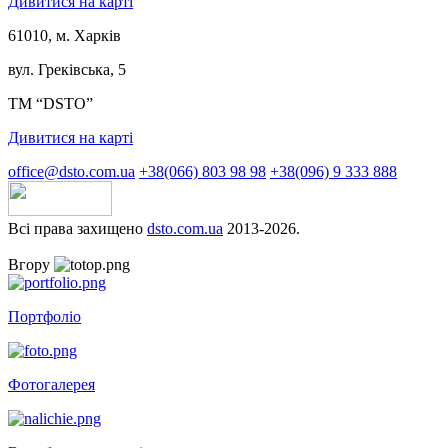
Дивитися на карті
61010, м. Харків
вул. Греківська, 5
ТМ “DSTO”
Дивитися на карті
office@dsto.com.ua
+38(066) 803 98 98
+38(096) 9 333 888
Всі права захищено
dsto.com.ua
2013-2026.
Вгору
Портфоліо
Фотогалерея