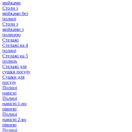
мийками
Столи з
мийками без
полиці
Столи з
мийками з
полицею
Стелажі
Стелажі на 4
полиці
Стелажі на 5
полиць
Стелажі для
сушки посуду
Сушки для
посуду
Полиці
навісні
Полиці
навісні 1-но
рівневі
Полиці
навісні 2-во
рівневі
Полиці