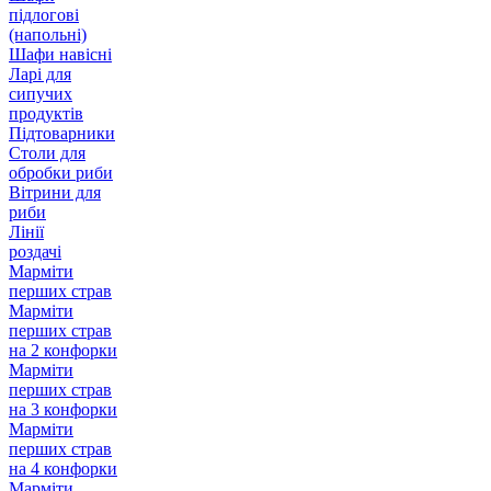
підлогові
(напольні)
Шафи навісні
Ларі для
сипучих
продуктів
Підтоварники
Столи для
обробки риби
Вітрини для
риби
Лінії
роздачі
Марміти
перших страв
Марміти
перших страв
на 2 конфорки
Марміти
перших страв
на 3 конфорки
Марміти
перших страв
на 4 конфорки
Марміти