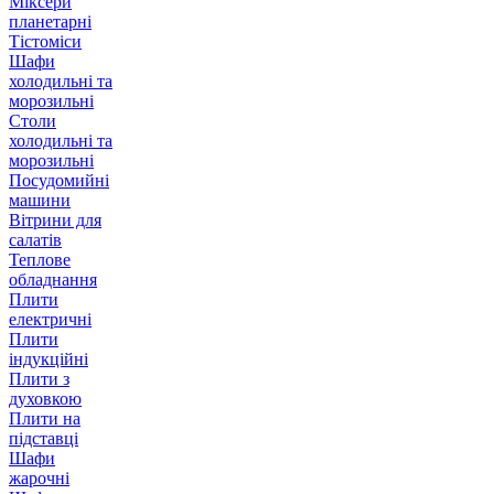
Міксери
планетарні
Тістоміси
Шафи
холодильні та
морозильні
Столи
холодильні та
морозильні
Посудомийні
машини
Вітрини для
салатів
Теплове
обладнання
Плити
електричні
Плити
індукційні
Плити з
духовкою
Плити на
підставці
Шафи
жарочні