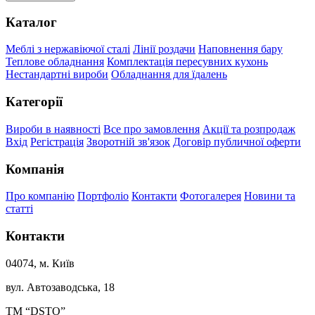
Каталог
Меблі з нержавіючої сталі
Лінії роздачи
Наповнення бару
Теплове обладнання
Комплектація пересувних кухонь
Нестандартні вироби
Обладнання для їдалень
Категорії
Вироби в наявності
Все про замовлення
Акції та розпродаж
Вхід
Регістрація
Зворотній зв'язок
Договір публичної оферти
Компанія
Про компанію
Портфоліо
Контакти
Фотогалерея
Новини та
статті
Контакти
04074, м. Київ
вул. Автозаводська, 18
ТМ “DSTO”