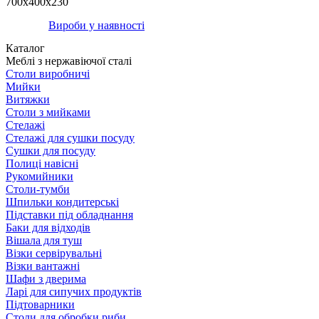
700х400х230
Вироби у наявності
Каталог
Меблі з нержавіючої сталі
Столи виробничі
Мийки
Витяжки
Столи з мийками
Стелажі
Стелажі для сушки посуду
Сушки для посуду
Полиці навісні
Рукомийники
Столи-тумби
Шпильки кондитерські
Підставки під обладнання
Баки для відходів
Вішала для туш
Візки сервірувальні
Візки вантажні
Шафи з дверима
Ларі для сипучих продуктів
Підтоварники
Столи для обробки риби