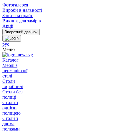
Фотогалерея
Вироби в наявності
Запит на прайс
Виклик для замірів
Акції
рус
Меню
Каталог
Меблі з
нержавіючої
сталі
Столи
виробничі
Столи без
полиці
Столи з
однією
полицею
Столи з
двома
полками