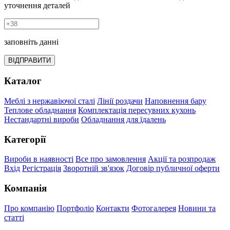
уточнення деталей
заповніть данні
ВІДПРАВИТИ
Каталог
Меблі з нержавіючої сталі
Лінії роздачи
Наповнення бару
Теплове обладнання
Комплектація пересувних кухонь
Нестандартні вироби
Обладнання для їдалень
Категорії
Вироби в наявності
Все про замовлення
Акції та розпродаж
Вхід
Регістрація
Зворотній зв'язок
Договір публичної оферти
Компанія
Про компанію
Портфоліо
Контакти
Фотогалерея
Новини та
статті