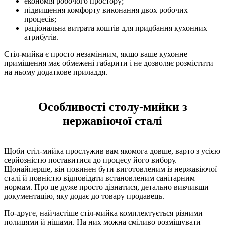
економія робочого простору;
підвищення комфорту виконання двох робочих
процесів;
раціональна витрата коштів для придбання кухонних
атрибутів.
Стіл-мийка є просто незамінним, якщо ваше кухонне
приміщення має обмежені габарити і не дозволяє розмістити
на ньому додаткове приладдя.
Особливості столу-мийки з
нержавіючої сталі
Щоби стіл-мийка прослужив вам якомога довше, варто з усією
серйозністю поставитися до процесу його вибору.
Щонайперше, він повинен бути виготовленим із нержавіючої
сталі й повністю відповідати встановленим санітарним
нормам. Про це дуже просто дізнатися, детально вивчивши
документацію, яку додає до товару продавець.
По-друге, найчастіше стіл-мийка комплектується різними
полицями й нішами. На них можна сміливо розміщувати