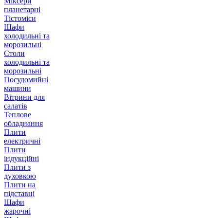
Міксери
планетарні
Тістоміси
Шафи
холодильні та
морозильні
Столи
холодильні та
морозильні
Посудомийні
машини
Вітрини для
салатів
Теплове
обладнання
Плити
електричні
Плити
індукційні
Плити з
духовкою
Плити на
підставці
Шафи
жарочні