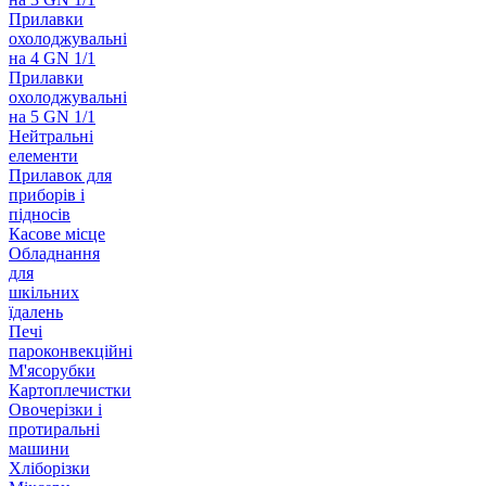
Прилавки
охолоджувальні
на 4 GN 1/1
Прилавки
охолоджувальні
на 5 GN 1/1
Нейтральні
елементи
Прилавок для
приборів і
підносів
Касове місце
Обладнання
для
шкільних
їдалень
Печі
пароконвекційні
М'ясорубки
Картоплечистки
Овочерізки і
протиральні
машини
Хліборізки