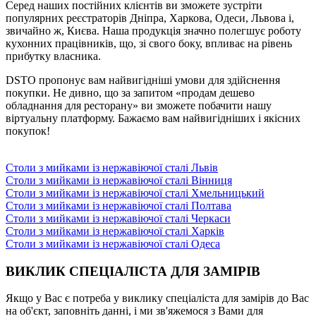
Серед наших постійних клієнтів ви зможете зустріти
популярних реєстраторів Дніпра, Харкова, Одеси, Львова і,
звичайно ж, Києва. Наша продукція значно полегшує роботу
кухонних працівників, що, зі свого боку, впливає на рівень
прибутку власника.
DSTO пропонує вам найвигідніші умови для здійснення
покупки. Не дивно, що за запитом «продам дешево
обладнання для ресторану» ви зможете побачити нашу
віртуальну платформу. Бажаємо вам найвигідніших і якісних
покупок!
Столи з мийками із нержавіючої сталі Львів
Столи з мийками із нержавіючої сталі Вінниця
Столи з мийками із нержавіючої сталі Хмельницький
Столи з мийками із нержавіючої сталі Полтава
Столи з мийками із нержавіючої сталі Черкаси
Столи з мийками із нержавіючої сталі Харків
Столи з мийками із нержавіючої сталі Одеса
ВИКЛИК СПЕЦІАЛІСТА ДЛЯ ЗАМІРІВ
Якщо у Вас є потреба у виклику спеціаліста для замірів до Вас
на об'єкт, заповніть данні, і ми зв'яжемося з Вами для