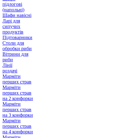
підлогові
(напольні)
Шафи навісні
Ларі для
сипучих
продуктів
Підтоварники
Столи для
обробки риби
Вітрини для
риби
Лінії
роздачі
Марміти
перших страв
Марміти
перших страв
на 2 конфорки
Марміти
перших страв
на 3 конфорки
Марміти
перших страв
на 4 конфорки
Марміти