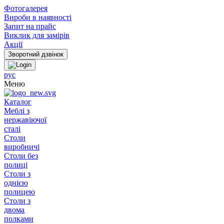
Фотогалерея
Вироби в наявності
Запит на прайс
Виклик для замірів
Акції
рус
Меню
Каталог
Меблі з
нержавіючої
сталі
Столи
виробничі
Столи без
полиці
Столи з
однією
полицею
Столи з
двома
полками