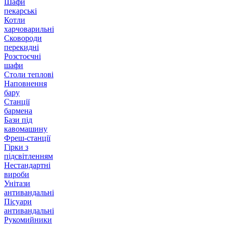
Шафи
пекарські
Котли
харчоварильні
Сковороди
перекидні
Розстоєчні
шафи
Столи теплові
Наповнення
бару
Станції
бармена
Бази під
кавомашину
Фреш-станції
Гірки з
підсвітленням
Нестандартні
вироби
Унітази
антивандальні
Пісуари
антивандальні
Рукомийники