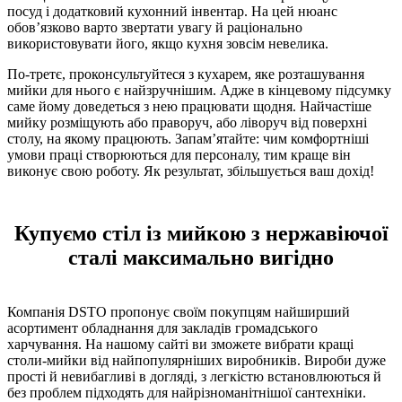
посуд і додатковий кухонний інвентар. На цей нюанс
обов’язково варто звертати увагу й раціонально
використовувати його, якщо кухня зовсім невелика.
По-третє, проконсультуйтеся з кухарем, яке розташування
мийки для нього є найзручнішим. Адже в кінцевому підсумку
саме йому доведеться з нею працювати щодня. Найчастіше
мийку розміщують або праворуч, або ліворуч від поверхні
столу, на якому працюють. Запам’ятайте: чим комфортніші
умови праці створюються для персоналу, тим краще він
виконує свою роботу. Як результат, збільшується ваш дохід!
Купуємо стіл із мийкою з нержавіючої
сталі максимально вигідно
Компанія DSTO пропонує своїм покупцям найширший
асортимент обладнання для закладів громадського
харчування. На нашому сайті ви зможете вибрати кращі
столи-мийки від найпопулярніших виробників. Вироби дуже
прості й невибагливі в догляді, з легкістю встановлюються й
без проблем підходять для найрізноманітнішої сантехніки.