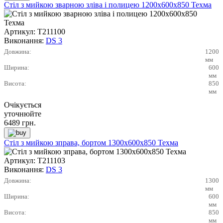
Стіл з мийкою зварною зліва і полицею 1200х600х850 Техма
Артикул:
Т211100
Виконання:
DS 3
Довжина:
1200
мм
Ширина:
600
мм
Висота:
850
мм
Очікується
уточнюйте
6489
грн.
Стіл з мийкою зправа, бортом 1300х600х850 Техма
Артикул:
Т211103
Виконання:
DS 3
Довжина:
1300
мм
Ширина:
600
мм
Висота:
850
мм