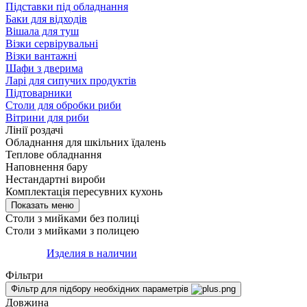
Підставки під обладнання
Баки для відходів
Вішала для туш
Візки сервірувальні
Візки вантажні
Шафи з дверима
Ларі для сипучих продуктів
Підтоварники
Столи для обробки риби
Вітрини для риби
Лінії роздачі
Обладнання для шкільних їдалень
Теплове обладнання
Наповнення бару
Нестандартні вироби
Комплектація пересувних кухонь
Столи з мийками без полиці
Столи з мийками з полицею
Изделия в наличии
Фільтри
Фільтр для підбору необхідних параметрів
Довжина