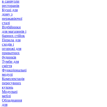
в санвузли
ресторанів
Кухні для
дому з
нержавіючої
сталі
Відбійники
для магазинів і
барних стійок
Перила для
сходів і
огорожі для
приватних
будинків
Тумби для
сміття
Функціональні
модулі
Комплектація
пересувних
кухонь
Модульні
меблі
Обладнання
для