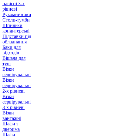
навісні 3-х
рівневі
Рукомийники
Столи-тумби
Шпильки
кондитерські
Підставки під
обладнання
Баки для
відходів
Вішала для
туш
Візки
сервірувальні
Візки
сервірувальні
2-х рівневі
Візки
сервірувальні
3-х рівневі
Візки
вантажні
Шафи з
дверима
Шафи