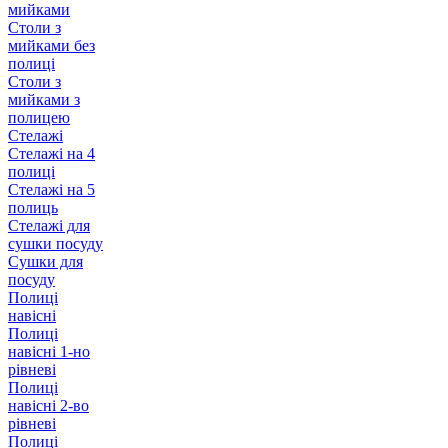
мийками
Столи з
мийками без
полиці
Столи з
мийками з
полицею
Стелажі
Стелажі на 4
полиці
Стелажі на 5
полиць
Стелажі для
сушки посуду
Сушки для
посуду
Полиці
навісні
Полиці
навісні 1-но
рівневі
Полиці
навісні 2-во
рівневі
Полиці