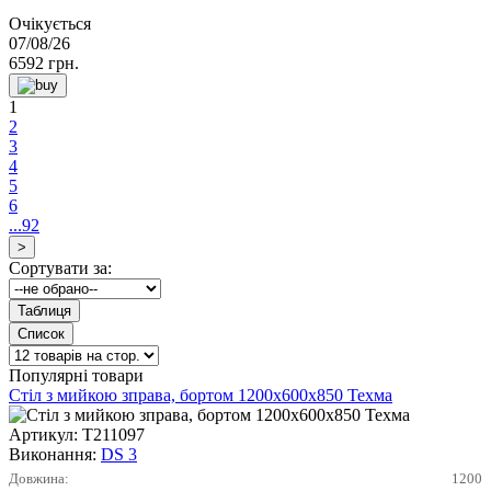
Очікується
07/08/26
6592
грн.
1
2
3
4
5
6
...92
Сортувати за:
Популярні товари
Стіл з мийкою зправа, бортом 1200х600х850 Техма
Артикул:
Т211097
Виконання:
DS 3
Довжина:
1200