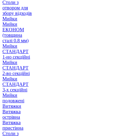
Столи з
отвором для
збору відходів
Мийки
Мийки
ЕКОНОМ
(товщина
сталі 0.8 мм)
Мийки
СТАНДАРТ
1-но секційні
Мийки
СТАНДАРТ
2-во секційні
Мийки
СТАНДАРТ
3-х секційні
Мийки
подовжені
Витяжки
Витяжка
острівна
Витяжка
пристінна
Столи з