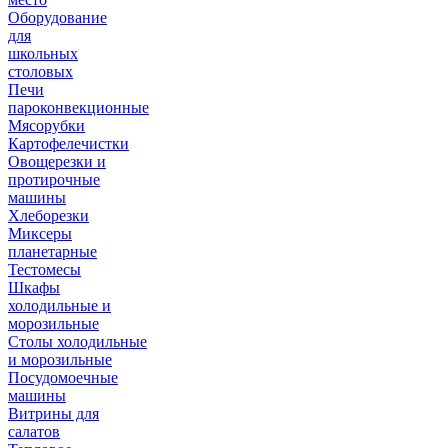
Оборудование
для
школьных
столовых
Печи
пароконвекционные
Мясорубки
Картофелечистки
Овощерезки и
протирочные
машины
Хлеборезки
Миксеры
планетарные
Тестомесы
Шкафы
холодильные и
морозильные
Столы холодильные
и морозильные
Посудомоечные
машины
Витрины для
салатов