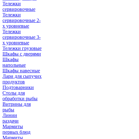
Тележки
сервировочные
Тележки
сервировочные 2-
х уровневые
Тележки
сервировочные 3-
х уровневые
Тележки грузовые
Шкафы с дверями
Шкафы
напольные
Шкафы навесные
Лари для сыпучих
продуктов
Подтоварники
Столы для
обработки рыбы
Витрины для
рыбы
Линии
раздачи
Мармиты
первых блюд
Мармиты