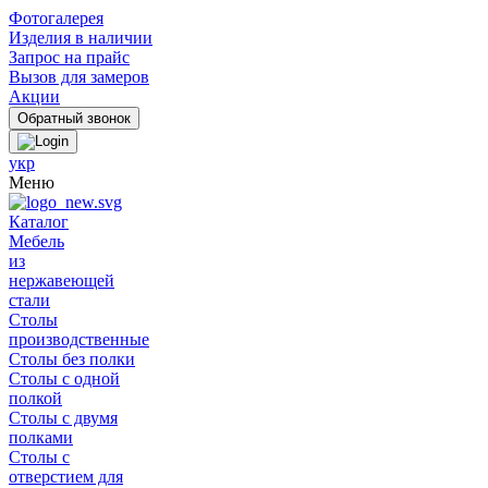
Фотогалерея
Изделия в наличии
Запрос на прайс
Вызов для замеров
Акции
укр
Меню
Каталог
Мебель
из
нержавеющей
стали
Столы
производственные
Столы без полки
Столы с одной
полкой
Столы с двумя
полками
Столы с
отверстием для