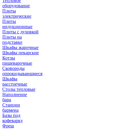
Тепловое
оборудование
Плиты
электрические
Плиты
индукционные
Плиты с духовкой
Плиты на
подставке
Шкафы жарочные
Шкафы пекарские
Котлы
пищеварочные
Сковороды
опрокидывающиеся
Шкафы
расстоечные
Столы тепловые
Наполнение
бара
Станции
бармена
Базы под
кофеварку
Фреш