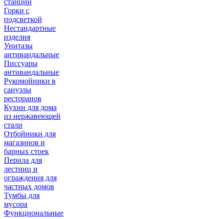
станции
Горки с
подсветкой
Нестандартные
изделия
Унитазы
антивандальные
Писсуары
антивандальные
Рукомойники в
санузлы
ресторанов
Кухни для дома
из нержавеющей
стали
Отбойники для
магазинов и
барных стоек
Перила для
лестниц и
ограждения для
частных домов
Тумбы для
мусора
Функциональные