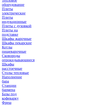
Тепловое
оборудование
Плиты
электрические
Плиты
индукционные
Плиты с духовкой
Плиты на
подставке
Шкафы жарочные
Шкафы пекарские
Котлы
пищеварочные
Сковороды
опрокидывающиеся
Шкафы
расстоечные
Столы тепловые
Наполнение
бара
Станции
бармена
Базы под
кофеварку
Фреш