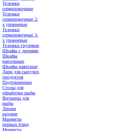
Тележки
сервировочные
Тележки
сервировочные 2-
х уровневые
Тележки
сервировочные 3-
х уровневые
Тележки грузовые
Шкафы с дверями
Шкафы
напольные
Шкафы навесные
Лари для сыпучих
продуктов
Подтоварники
Столы для
обработки рыбы
Витрины для
рыбы
Линии
раздачи
Мармиты
первых блюд
Мармиты