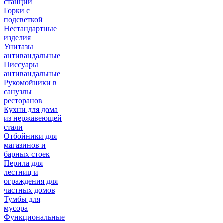
станции
Горки с
подсветкой
Нестандартные
изделия
Унитазы
антивандальные
Писсуары
антивандальные
Рукомойники в
санузлы
ресторанов
Кухни для дома
из нержавеющей
стали
Отбойники для
магазинов и
барных стоек
Перила для
лестниц и
ограждения для
частных домов
Тумбы для
мусора
Функциональные