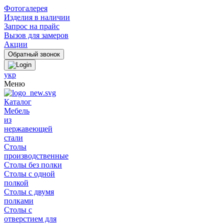
Фотогалерея
Изделия в наличии
Запрос на прайс
Вызов для замеров
Акции
укр
Меню
Каталог
Мебель
из
нержавеющей
стали
Столы
производственные
Столы без полки
Столы с одной
полкой
Столы с двумя
полками
Столы с
отверстием для