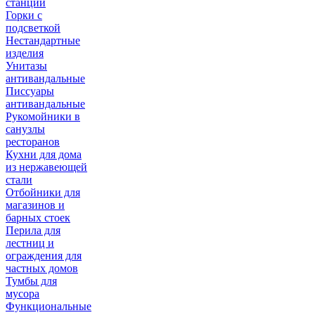
станции
Горки с
подсветкой
Нестандартные
изделия
Унитазы
антивандальные
Писсуары
антивандальные
Рукомойники в
санузлы
ресторанов
Кухни для дома
из нержавеющей
стали
Отбойники для
магазинов и
барных стоек
Перила для
лестниц и
ограждения для
частных домов
Тумбы для
мусора
Функциональные