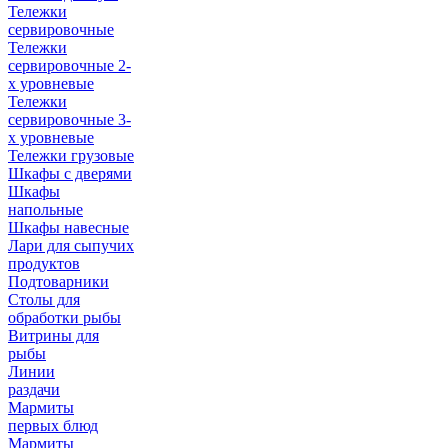
Тележки
сервировочные
Тележки
сервировочные 2-
х уровневые
Тележки
сервировочные 3-
х уровневые
Тележки грузовые
Шкафы с дверями
Шкафы
напольные
Шкафы навесные
Лари для сыпучих
продуктов
Подтоварники
Столы для
обработки рыбы
Витрины для
рыбы
Линии
раздачи
Мармиты
первых блюд
Мармиты