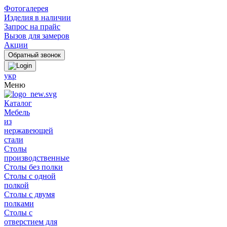
Фотогалерея
Изделия в наличии
Запрос на прайс
Вызов для замеров
Акции
укр
Меню
Каталог
Мебель
из
нержавеющей
стали
Столы
производственные
Столы без полки
Столы с одной
полкой
Столы с двумя
полками
Столы с
отверстием для