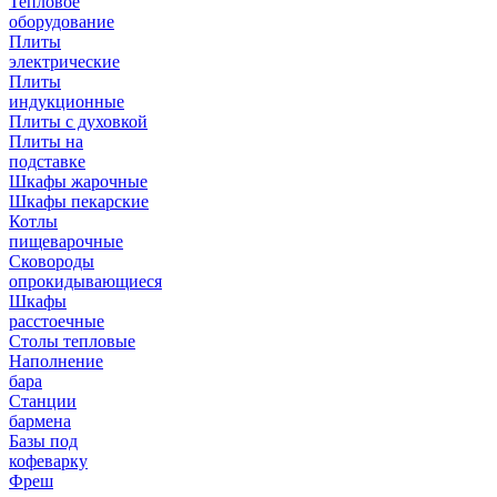
Тепловое
оборудование
Плиты
электрические
Плиты
индукционные
Плиты с духовкой
Плиты на
подставке
Шкафы жарочные
Шкафы пекарские
Котлы
пищеварочные
Сковороды
опрокидывающиеся
Шкафы
расстоечные
Столы тепловые
Наполнение
бара
Станции
бармена
Базы под
кофеварку
Фреш