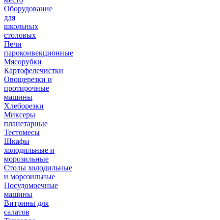
Оборудование
для
школьных
столовых
Печи
пароконвекционные
Мясорубки
Картофелечистки
Овощерезки и
протирочные
машины
Хлеборезки
Миксеры
планетарные
Тестомесы
Шкафы
холодильные и
морозильные
Столы холодильные
и морозильные
Посудомоечные
машины
Витрины для
салатов