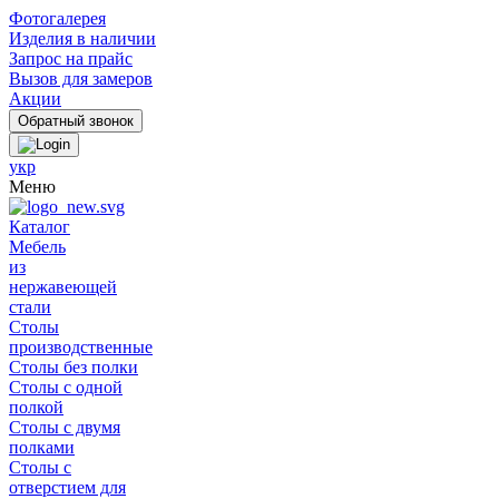
Фотогалерея
Изделия в наличии
Запрос на прайс
Вызов для замеров
Акции
укр
Меню
Каталог
Мебель
из
нержавеющей
стали
Столы
производственные
Столы без полки
Столы с одной
полкой
Столы с двумя
полками
Столы с
отверстием для