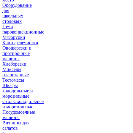
Оборудование
для
школьных
столовых
Печи
пароконвекционные
Мясорубки
Картофелечистки
Овощерезки и
протирочные
машины
Хлеборезки
Миксеры
планетарные
Тестомесы
Шкафы
холодильные и
морозильные
Столы холодильные
и морозильные
Посудомоечные
машины
Витрины для
салатов