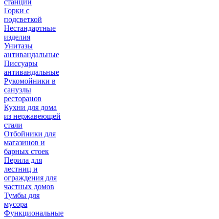
станции
Горки с
подсветкой
Нестандартные
изделия
Унитазы
антивандальные
Писсуары
антивандальные
Рукомойники в
санузлы
ресторанов
Кухни для дома
из нержавеющей
стали
Отбойники для
магазинов и
барных стоек
Перила для
лестниц и
ограждения для
частных домов
Тумбы для
мусора
Функциональные