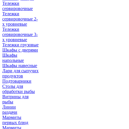
Тележки
сервировочные
Тележки
сервировочные 2-
х уровневые
Тележки
сервировочные 3-
х уровневые
Тележки грузовые
Шкафы с дверями
Шкафы
напольные
Шкафы навесные
Лари для сыпучих
продуктов
Подтоварники
Столы для
обработки рыбы
Витрины для
рыбы
Линии
раздачи
Мармиты
первых блюд
Мармиты