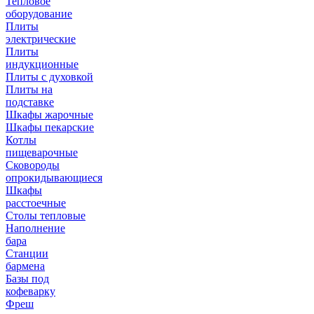
Тепловое
оборудование
Плиты
электрические
Плиты
индукционные
Плиты с духовкой
Плиты на
подставке
Шкафы жарочные
Шкафы пекарские
Котлы
пищеварочные
Сковороды
опрокидывающиеся
Шкафы
расстоечные
Столы тепловые
Наполнение
бара
Станции
бармена
Базы под
кофеварку
Фреш