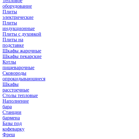
Тепловое
оборудование
Плиты
электрические
Плиты
индукционные
Плиты с духовкой
Плиты на
подставке
Шкафы жарочные
Шкафы пекарские
Котлы
пищеварочные
Сковороды
опрокидывающиеся
Шкафы
расстоечные
Столы тепловые
Наполнение
бара
Станции
бармена
Базы под
кофеварку
Фреш