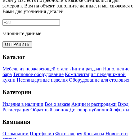
Если у Вас есть потребность в вызове специалиста для
замеров к Вам на объект, заполните данные, и мы свяжемся с
Вами для уточнения деталей
заполните данные
ОТПРАВИТЬ
Каталог
Мебель из нержавеющей стали
Линии раздачи
Наполнение
бара
Тепловое оборудование
Комплектация передвижной
кухни
Нестандартные изделия
Оборудование для столовых
Категории
Изделия в наличии
Всё о заказе
Акции и распродажи
Вход
Регистрация
Обратный звонок
Договор публичной оферты
Компания
О компании
Портфолио
Фотогалерея
Контакты
Новости и