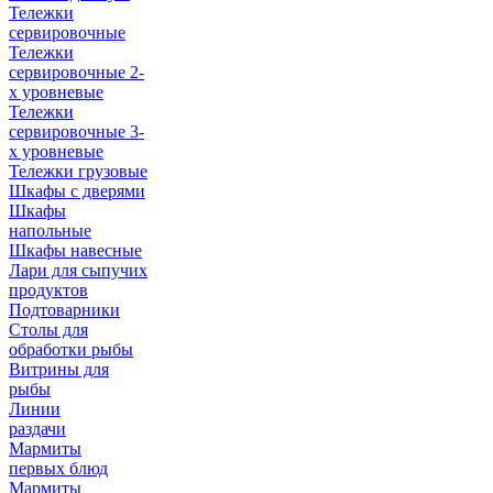
Тележки
сервировочные
Тележки
сервировочные 2-
х уровневые
Тележки
сервировочные 3-
х уровневые
Тележки грузовые
Шкафы с дверями
Шкафы
напольные
Шкафы навесные
Лари для сыпучих
продуктов
Подтоварники
Столы для
обработки рыбы
Витрины для
рыбы
Линии
раздачи
Мармиты
первых блюд
Мармиты