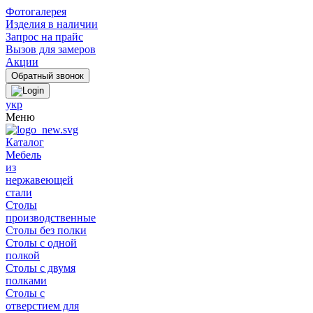
Фотогалерея
Изделия в наличии
Запрос на прайс
Вызов для замеров
Акции
укр
Меню
Каталог
Мебель
из
нержавеющей
стали
Столы
производственные
Столы без полки
Столы с одной
полкой
Столы с двумя
полками
Столы с
отверстием для