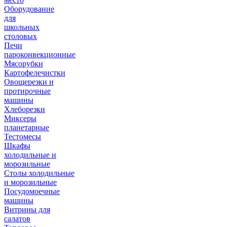
Оборудование
для
школьных
столовых
Печи
пароконвекционные
Мясорубки
Картофелечистки
Овощерезки и
протирочные
машины
Хлеборезки
Миксеры
планетарные
Тестомесы
Шкафы
холодильные и
морозильные
Столы холодильные
и морозильные
Посудомоечные
машины
Витрины для
салатов