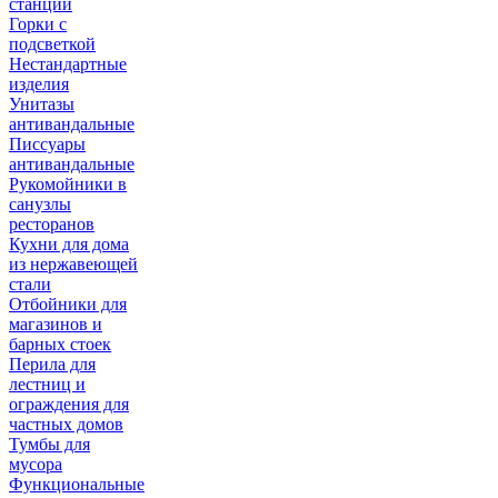
станции
Горки с
подсветкой
Нестандартные
изделия
Унитазы
антивандальные
Писсуары
антивандальные
Рукомойники в
санузлы
ресторанов
Кухни для дома
из нержавеющей
стали
Отбойники для
магазинов и
барных стоек
Перила для
лестниц и
ограждения для
частных домов
Тумбы для
мусора
Функциональные