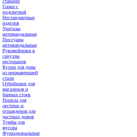
станции
Горки с
подсветкой
Нестандартные
изделия
Унитазы
антивандальные
Писсуары
антивандальные
Рукомойники в
санузлы
ресторанов
Кухни для дома
из нержавеющей
стали
Отбойники для
магазинов и
барных стоек
Перила для
лестниц и
ограждения для
частных домов
Тумбы для
мусора
Функциональные