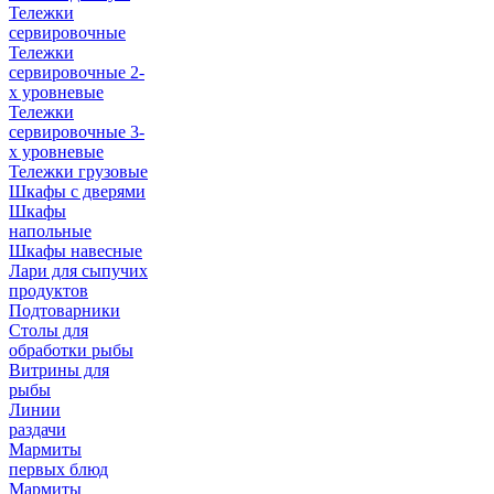
Тележки
сервировочные
Тележки
сервировочные 2-
х уровневые
Тележки
сервировочные 3-
х уровневые
Тележки грузовые
Шкафы с дверями
Шкафы
напольные
Шкафы навесные
Лари для сыпучих
продуктов
Подтоварники
Столы для
обработки рыбы
Витрины для
рыбы
Линии
раздачи
Мармиты
первых блюд
Мармиты