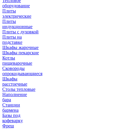
Тепловое
оборудование
Плиты
электрические
Плиты
индукционные
Плиты с духовкой
Плиты на
подставке
Шкафы жарочные
Шкафы пекарские
Котлы
пищеварочные
Сковороды
опрокидывающиеся
Шкафы
расстоечные
Столы тепловые
Наполнение
бара
Станции
бармена
Базы под
кофеварку
Фреш