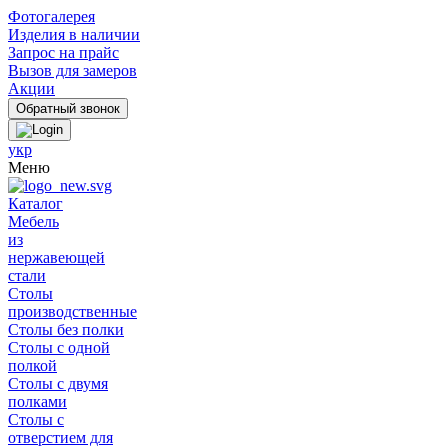
Фотогалерея
Изделия в наличии
Запрос на прайс
Вызов для замеров
Акции
укр
Меню
Каталог
Мебель
из
нержавеющей
стали
Столы
производственные
Столы без полки
Столы с одной
полкой
Столы с двумя
полками
Столы с
отверстием для