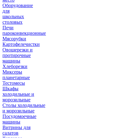
Оборудование
для
школьных
столовых
Печи
пароконвекционные
Мясорубки
Картофелечистки
Овощерезки и
протирочные
машины
Хлеборезки
Миксеры
планетарные
Тестомесы
Шкафы
холодильные и
морозильные
Столы холодильные
и морозильные
Посудомоечные
машины
Витрины для
салатов