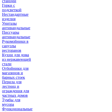
станции
Горки с
подсветкой
Нестандартные
изделия
Унитазы
антивандальные
Писсуары
антивандальные
Рукомойники в
санузлы
ресторанов
Кухни для дома
из нержавеющей
стали
Отбойники для
магазинов и
барных стоек
Перила для
лестниц и
ограждения для
частных домов
Тумбы для
мусора
Функциональные