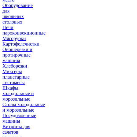
Оборудование
для
школьных
столовых
Печи
пароконвекционные
Мясорубки
Картофелечистки
Овощерезки и
протирочные
машины
Хлеборезки
Миксеры
планетарные
Тестомесы
Шкафы
холодильные и
морозильные
Столы холодильные
и морозильные
Посудомоечные
машины
Витрины для
салатов