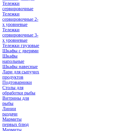
Тележки
сервировочные
Тележки
сервировочные 2-
х уровневые
Тележки
сервировочные 3-
х уровневые
Тележки грузовые
Шкафы с дверями
Шкафы
напольные
Шкафы навесные
Лари для сыпучих
продуктов
Подтоварники
Столы для
обработки рыбы
Витрины для
рыбы
Линии
раздачи
Мармиты
первых блюд
Мармиты