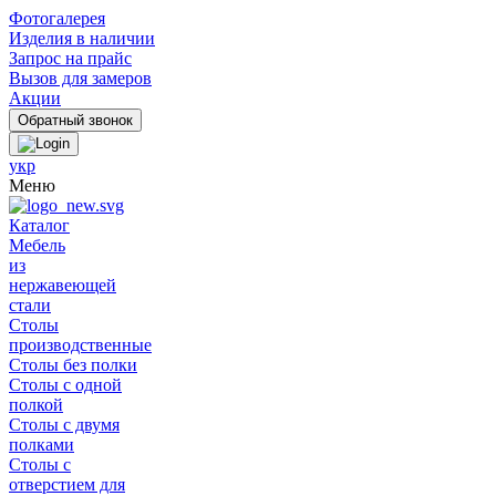
Фотогалерея
Изделия в наличии
Запрос на прайс
Вызов для замеров
Акции
укр
Меню
Каталог
Мебель
из
нержавеющей
стали
Столы
производственные
Столы без полки
Столы с одной
полкой
Столы с двумя
полками
Столы с
отверстием для