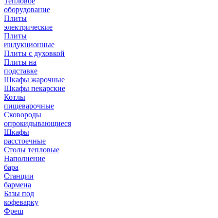
Тепловое
оборудование
Плиты
электрические
Плиты
индукционные
Плиты с духовкой
Плиты на
подставке
Шкафы жарочные
Шкафы пекарские
Котлы
пищеварочные
Сковороды
опрокидывающиеся
Шкафы
расстоечные
Столы тепловые
Наполнение
бара
Станции
бармена
Базы под
кофеварку
Фреш