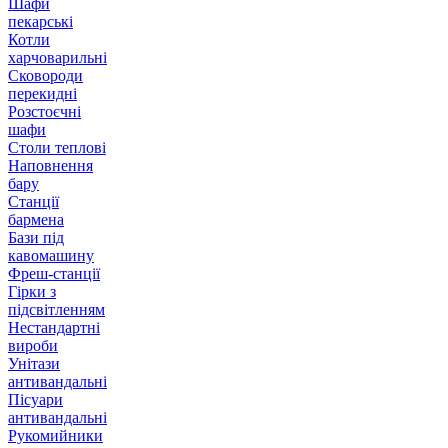
Шафи
пекарські
Котли
харчоварильні
Сковороди
перекидні
Розстоєчні
шафи
Столи теплові
Наповнення
бару
Станції
бармена
Бази під
кавомашину
Фреш-станції
Гірки з
підсвітленням
Нестандартні
вироби
Унітази
антивандальні
Пісуари
антивандальні
Рукомийники