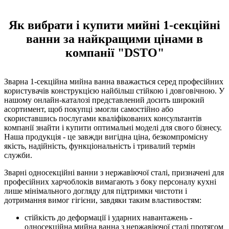
Як вибрати і купити мийні 1-секційні
ванни за найкращими цінами в
компанії "DSTO"
Зварна 1-секційна мийна ванна вважається серед професійних
користувачів конструкцією найбільш стійкою і довговічною. У
нашому онлайн-каталозі представлений досить широкий
асортимент, щоб покупці змогли самостійно або
скориставшись послугами кваліфікованих консультантів
компанії знайти і купити оптимальні моделі для свого бізнесу.
Наша продукція - це завжди вигідна ціна, безкомпромісну
якість, надійність, функціональність і тривалий термін
служби.
Зварні односекційні ванни з нержавіючої сталі, призначені для
професійних харчоблоків вимагають з боку персоналу кухні
лише мінімального догляду для підтримки чистоти і
дотримання вимог гігієни, завдяки таким властивостям:
стійкість до деформації і ударних навантажень -
односекційна мийна ванна з нержавіючої сталі протягом