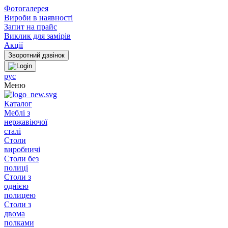
Фотогалерея
Вироби в наявності
Запит на прайс
Виклик для замірів
Акції
рус
Меню
Каталог
Меблі з
нержавіючої
сталі
Столи
виробничі
Столи без
полиці
Столи з
однією
полицею
Столи з
двома
полками