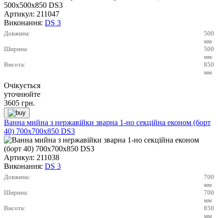
Артикул:
211047
Виконання:
DS 3
Довжина:
500
мм
Ширина:
500
мм
Висота:
850
мм
Очікується
уточнюйте
3605
грн.
Ванна мийна з нержавійки зварна 1-но секційна економ (борт
40) 700х700х850 DS3
Артикул:
211038
Виконання:
DS 3
Довжина:
700
мм
Ширина:
700
мм
Висота:
850
мм