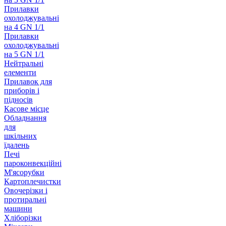
Прилавки
охолоджувальні
на 4 GN 1/1
Прилавки
охолоджувальні
на 5 GN 1/1
Нейтральні
елементи
Прилавок для
приборів і
підносів
Касове місце
Обладнання
для
шкільних
їдалень
Печі
пароконвекційні
М'ясорубки
Картоплечистки
Овочерізки і
протиральні
машини
Хліборізки