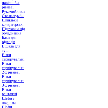
навісні 3-х
рівневі
Рукомийники
Столи-тумби
Шпильки
кондитерські
Підставки під
обладнання
Баки для
відходів
Вішала для
туш
Візки
сервірувальні
Візки
сервірувальні
2-х рівневі
Візки
сервірувальні
3-х рівневі
Візки
вантажні
Шафи з
дверима
Шафи