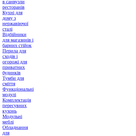
в санвузли
ресторанів
Кухні для
дому з
нержавіючої
сталі
Відбійники
для магазинів і
барних стійок
Перила для
сходів і
огорожі для
приватних
будинків
Тумби для
сміття
Функціональні
модулі
Комплектація
пересувних
кухонь
Модульні
меблі
Обладнання
для