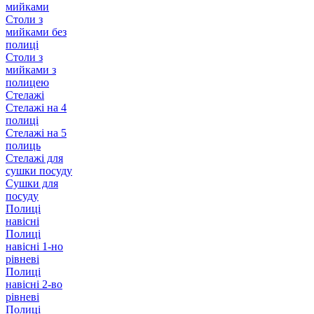
мийками
Столи з
мийками без
полиці
Столи з
мийками з
полицею
Стелажі
Стелажі на 4
полиці
Стелажі на 5
полиць
Стелажі для
сушки посуду
Сушки для
посуду
Полиці
навісні
Полиці
навісні 1-но
рівневі
Полиці
навісні 2-во
рівневі
Полиці