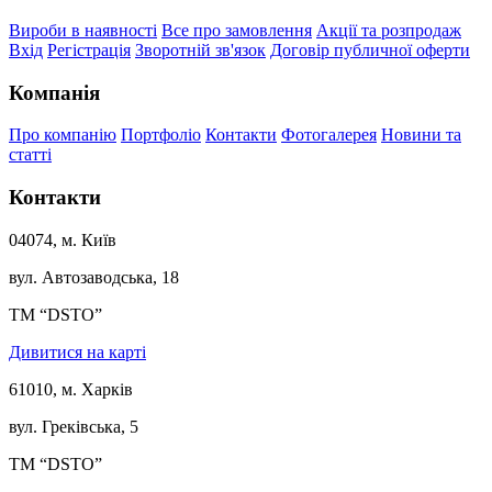
Вироби в наявності
Все про замовлення
Акції та розпродаж
Вхід
Регістрація
Зворотній зв'язок
Договір публичної оферти
Компанія
Про компанію
Портфоліо
Контакти
Фотогалерея
Новини та
статті
Контакти
04074, м. Київ
вул. Автозаводська, 18
ТМ “DSTO”
Дивитися на карті
61010, м. Харків
вул. Греківська, 5
ТМ “DSTO”