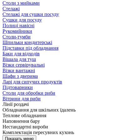
Столи з мийками
Стелажі
Стелажі для сушки посуду
Сушки для посуду
Полиці навісні
Рукомийники
Столи-тумби
Шпильки кондитерські
Підставки під обладнання
Баки для відходів
Вішала для туш
Візки сервірувальні
Візки вантажні
Шафи з дверима
Ларі для сипучих продуктів
Підтоварники
Столи для обробки риби
Вітрини для риби
Лінії роздачі
Обладнання для шкільних їдалень
Теплове обладнання
Наповнення бару
Нестандартні вироби
Комплектація пересувних кухонь