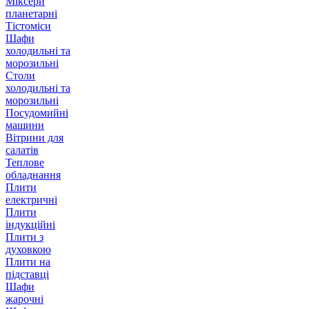
Міксери
планетарні
Тістоміси
Шафи
холодильні та
морозильні
Столи
холодильні та
морозильні
Посудомийні
машини
Вітрини для
салатів
Теплове
обладнання
Плити
електричні
Плити
індукційні
Плити з
духовкою
Плити на
підставці
Шафи
жарочні