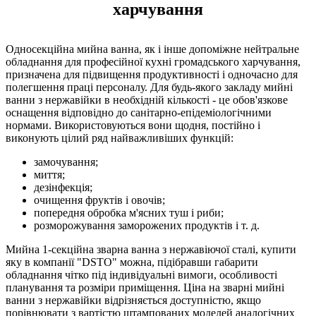
харчування
Односекційна мийна ванна, як і інше допоміжне нейтральне
обладнання для професійної кухні громадського харчування,
призначена для підвищення продуктивності і одночасно для
полегшення праці персоналу. Для будь-якого закладу мийні
ванни з нержавійки в необхідній кількості - це обов'язкове
оснащення відповідно до санітарно-епідеміологічними
нормами. Використовуються вони щодня, постійно і
виконують цілий ряд найважливіших функцій:
замочування;
миття;
дезінфекція;
очищення фруктів і овочів;
попередня обробка м'ясних туш і риби;
розморожування заморожених продуктів і т. д.
Мийна 1-секційна зварна ванна з нержавіючої сталі, купити
яку в компанії "DSTO" можна, підібравши габарити
обладнання чітко під індивідуальні вимоги, особливості
планування та розміри приміщення. Ціна на зварні мийні
ванни з нержавійки відрізняється доступністю, якщо
порівнювати з вартістю штампованих моделей аналогічних