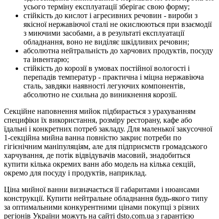
усього терміну експлуатації зберігає свою форму;
стійкість до кислот і агресивних речовин - вироби з
якісної нержавіючої сталі не окислюються при взаємодії
з миючими засобами, а в результаті експлуатації
обладнання, воно не виділяє шкідливих речовин;
абсолютна нейтральність до харчових продуктів, посуду
та інвентарю;
стійкість до корозії в умовах постійної вологості і
перепадів температур - практична і міцна нержавіюча
сталь, завдяки наявності легуючих компонентів,
абсолютно не схильна до виникнення корозії.
Секційне наповнення мийок підбирається з урахуванням
специфіки їх використання, розміру ресторану, кафе або
їдальні і конкретних потреб закладу. Для маленької закусочної
1-секційна мийна ванна повністю закриє потреби по
гігієнічним маніпуляціям, але для підприємств громадського
харчування, де потік відвідувачів масовий, знадобиться
купити кілька окремих ванн або модель на кілька секцій,
окремо для посуду і продуктів, наприклад.
Ціна мийної ванни визначається її габаритами і нюансами
конструкції. Купити нейтральне обладнання будь-якого типу
за оптимальними конкурентними цінами покупці з різних
регіонів України можуть на сайті dsto.com.ua з гарантією