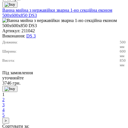
Ванна мийна з нержавійки зварна 1-но секційна економ
500х600х850 DS3
Артикул:
211042
Виконання:
DS 3
Довжина:
500
мм
Ширина:
600
мм
Висота:
850
мм
Під замовлення
уточнюйте
3746
грн.
1
2
3
4
5
Сортувати за: