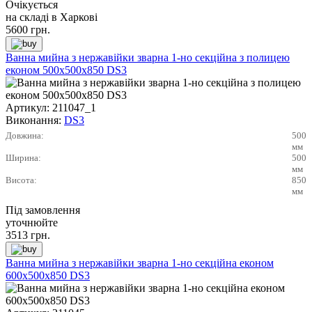
Очікується
на складі в Харкові
5600
грн.
Ванна мийна з нержавійки зварна 1-но секційна з полицею
економ 500х500х850 DS3
Артикул:
211047_1
Виконання:
DS3
Довжина:
500
мм
Ширина:
500
мм
Висота:
850
мм
Під замовлення
уточнюйте
3513
грн.
Ванна мийна з нержавійки зварна 1-но секційна економ
600х500х850 DS3