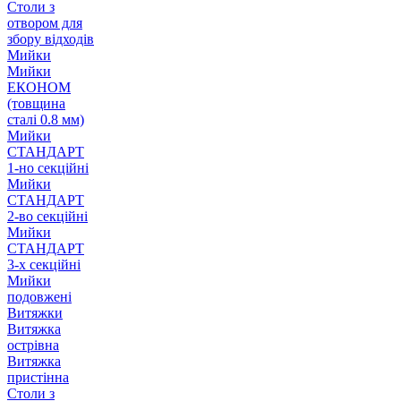
Столи з
отвором для
збору відходів
Мийки
Мийки
ЕКОНОМ
(товщина
сталі 0.8 мм)
Мийки
СТАНДАРТ
1-но секційні
Мийки
СТАНДАРТ
2-во секційні
Мийки
СТАНДАРТ
3-х секційні
Мийки
подовжені
Витяжки
Витяжка
острівна
Витяжка
пристінна
Столи з