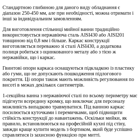
Стандартною глибиною для даного виду обладнання є
діапазон 250-450 мм, але при необхідності, можна отримати і
інші за індивідуальним замовленням.
Для виготовлення стільниці мийної ванни традиційно
використовується нержавіюча сталь AISI430 або AISI201
товщиною від 0,8 мм і більше. Каркас конструкції
виготовляється переважно зі сталі AISI430, а додаткова
полиця робиться з оцинкованого металу або з тією ж
нержавійки, що і каркас.
Гвинтові опори каркаса оснащуються підкладкою із пластику
або гуми, що не допускають пошкодження підлогового
покриття. Ці опори також мають можливість регулювання по
висоті в межах декількох сантиметрів.
1-секційна ванна з нержавіючої сталі по всьому периметру має
підігнути всередину кромку, що виключає для персоналу
можливість випадково травмуватися. Під ванною каркас
посилюється куточками і перемичками, щоб підвищити
стійкість конструкції до навантажень. Оскільки мийки, як
правило, встановлюються на професійній кухні під стіну,
завжди краще купити модель з бортиком, який буде успішно
справлятися із захисною функцією при митті.