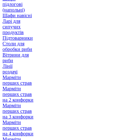
підлогові
(напольні)
Шафи навісні
Ларі для
сипучих
продуктів
Підтоварники
Столи для
обробки риби
Вітрини для
риби
Лінії
роздачі
Марміти
перших страв
Марміти
перших страв
на 2 конфорки
Марміти
перших страв
на 3 конфорки
Марміти
перших страв
на 4 конфорки
Марміти