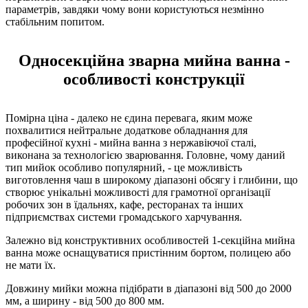
параметрів, завдяки чому вони користуються незмінно
стабільним попитом.
Односекційна зварна мийна ванна -
особливості конструкції
Помірна ціна - далеко не єдина перевага, яким може
похвалитися нейтральне додаткове обладнання для
професійної кухні - мийна ванна з нержавіючої сталі,
виконана за технологією зварювання. Головне, чому даний
тип мийок особливо популярний, - це можливість
виготовлення чаш в широкому діапазоні обсягу і глибини, що
створює унікальні можливості для грамотної організації
робочих зон в їдальнях, кафе, ресторанах та інших
підприємствах системи громадського харчування.
Залежно від конструктивних особливостей 1-секційна мийна
ванна може оснащуватися пристінним бортом, полицею або
не мати їх.
Довжину мийки можна підібрати в діапазоні від 500 до 2000
мм, а ширину - від 500 до 800 мм.