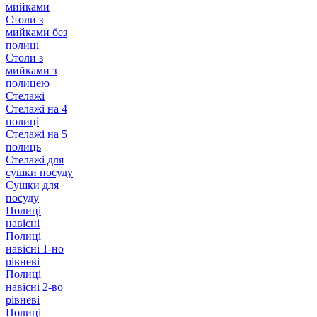
мийками
Столи з
мийками без
полиці
Столи з
мийками з
полицею
Стелажі
Стелажі на 4
полиці
Стелажі на 5
полиць
Стелажі для
сушки посуду
Сушки для
посуду
Полиці
навісні
Полиці
навісні 1-но
рівневі
Полиці
навісні 2-во
рівневі
Полиці