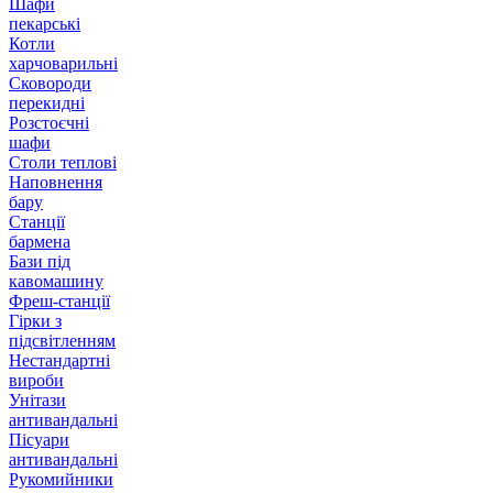
Шафи
пекарські
Котли
харчоварильні
Сковороди
перекидні
Розстоєчні
шафи
Столи теплові
Наповнення
бару
Станції
бармена
Бази під
кавомашину
Фреш-станції
Гірки з
підсвітленням
Нестандартні
вироби
Унітази
антивандальні
Пісуари
антивандальні
Рукомийники