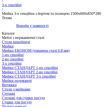
/
3-х секційні
/
Мийка 3-х секційна з бортом та полицею 1500х600х850*280
Техма
Вироби у наявності
Каталог
Меблі з нержавіючої сталі
Столи виробничі
Мийки
Мийки ЕКОНОМ (товщина сталі 0.8 мм)
1-но секційні
2-во секційні
3-х секційні
Мийки СТАНДАРТ 1-но секційні
Мийки СТАНДАРТ 2-во секційні
Мийки СТАНДАРТ 3-х секційні
Мийки подовжені
Витяжки
Столи з мийками
Стелажі
Стелажі для сушки посуду
Сушки для посуду
Полиці навісні