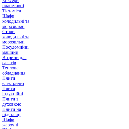
Міксери
планетарні
Тістоміси
Шафи
холодильні та
морозильні
Столи
холодильні та
морозильні
Посудомийні
машини
Вітрини для
салатів
Теплове
обладнання
Плити
електричні
Плити
індукційні
Плити з
духовкою
Плити на
підставці
Шафи
жарочні