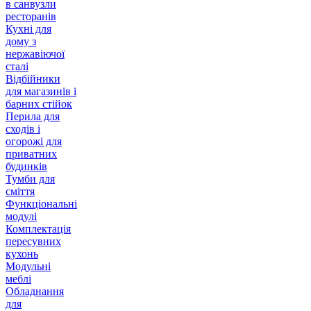
в санвузли
ресторанів
Кухні для
дому з
нержавіючої
сталі
Відбійники
для магазинів і
барних стійок
Перила для
сходів і
огорожі для
приватних
будинків
Тумби для
сміття
Функціональні
модулі
Комплектація
пересувних
кухонь
Модульні
меблі
Обладнання
для