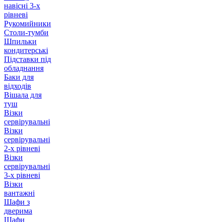
навісні 3-х
рівневі
Рукомийники
Столи-тумби
Шпильки
кондитерські
Підставки під
обладнання
Баки для
відходів
Вішала для
туш
Візки
сервірувальні
Візки
сервірувальні
2-х рівневі
Візки
сервірувальні
3-х рівневі
Візки
вантажні
Шафи з
дверима
Шафи