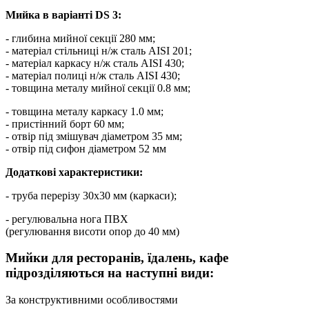
Мийка в варіанті DS 3:
- глибина мийної секції 280 мм;
- матеріал стільниці н/ж сталь AISI 201;
- матеріал каркасу н/ж сталь AISI 430;
- матеріал полиці н/ж сталь AISI 430;
- товщина металу мийної секції 0.8 мм;
- товщина металу каркасу 1.0 мм;
- пристінний борт 60 мм;
- отвір під змішувач діаметром 35 мм;
- отвір під сифон діаметром 52 мм
Додаткові характеристики:
- труба перерізу 30х30 мм (каркаси);
- регулювальна нога ПВХ
(регулювання висоти опор до 40 мм)
Мийки для ресторанів, їдалень, кафе
підрозділяються на наступні види:
За конструктивними особливостями