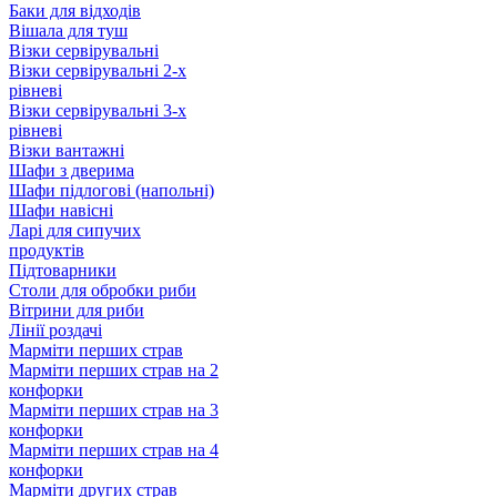
Баки для відходів
Вішала для туш
Візки сервірувальні
Візки сервірувальні 2-х
рівневі
Візки сервірувальні 3-х
рівневі
Візки вантажні
Шафи з дверима
Шафи підлогові (напольні)
Шафи навісні
Ларі для сипучих
продуктів
Підтоварники
Столи для обробки риби
Вітрини для риби
Лінії роздачі
Марміти перших страв
Марміти перших страв на 2
конфорки
Марміти перших страв на 3
конфорки
Марміти перших страв на 4
конфорки
Марміти других страв