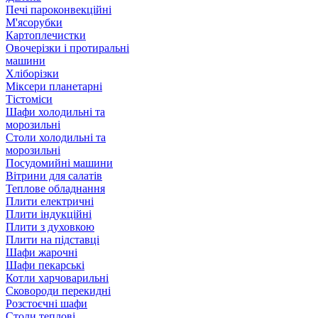
Печі пароконвекційні
М'ясорубки
Картоплечистки
Овочерізки і протиральні
машини
Хліборізки
Міксери планетарні
Тістоміси
Шафи холодильні та
морозильні
Столи холодильні та
морозильні
Посудомийні машини
Вітрини для салатів
Теплове обладнання
Плити електричні
Плити індукційні
Плити з духовкою
Плити на підставці
Шафи жарочні
Шафи пекарські
Котли харчоварильні
Сковороди перекидні
Розстоєчні шафи
Столи теплові