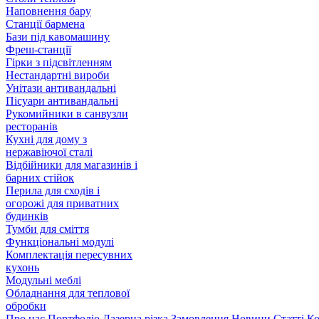
Наповнення бару
Станції бармена
Бази під кавомашину
Фреш-станції
Гірки з підсвітленням
Нестандартні вироби
Унітази антивандальні
Пісуари антивандальні
Рукомийники в санвузли
ресторанів
Кухні для дому з
нержавіючої сталі
Відбійники для магазинів і
барних стійок
Перила для сходів і
огорожі для приватних
будинків
Тумби для сміття
Функціональні модулі
Комплектація пересувних
кухонь
Модульні меблі
Обладнання для теплової
обробки
Про нас
Портфоліо
Лазерна різка
Замовлення
Новини
Статті
Ко