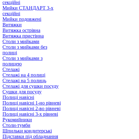
секційні
Мийки СТАНДАРТ 3-х
секційні
Мийки подовжені
Витяжки
Витяжка острівна
Витяжка пристінна
Столи з мийками
Столи з мийками без
полиці
Столи з мийками з
полицею
Стелажі
Стелажі на 4 полиці
Стелажі на 5 полиць
Стелажі для сушки посуду
Сушки для посуду
Полиці навісні
Полиці навісні 1-но рівневі
Полиці навісні 2-во рівневі
Полиці навісні 3-х рівневі
Рукомийники
Столи-тумби
Шпильки кондитерські
Підставки під обладнання