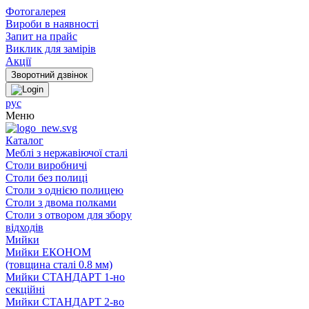
Фотогалерея
Вироби в наявності
Запит на прайс
Виклик для замірів
Акції
рус
Меню
Каталог
Меблі з нержавіючої сталі
Столи виробничі
Столи без полиці
Столи з однією полицею
Столи з двома полками
Столи з отвором для збору
відходів
Мийки
Мийки ЕКОНОМ
(товщина сталі 0.8 мм)
Мийки СТАНДАРТ 1-но
секційні
Мийки СТАНДАРТ 2-во