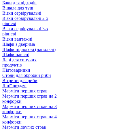
Баки для відходів
Вішала для туш
Візки сервірувальні
Візки сервірувальні 2-х
рівневі
Візки сервірувальні 3-х
рівневі
Візки вантажні
Шафи з дверима
Шафи підлогові (напольні)
Шафи навісні
Ларі для сипучих
продуктів
Підтоварники
Столи для обробки риби
Вітрини для риби
Лінії роздачі
Марміти перших страв
Марміти перших страв на 2
конфорки
Марміти перших страв на 3
конфорки
Марміти перших страв на 4
конфорки
Марміти других страв