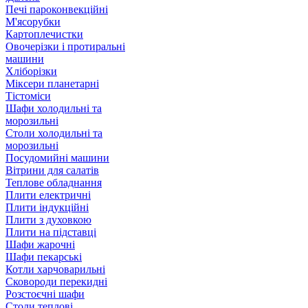
Печі пароконвекційні
М'ясорубки
Картоплечистки
Овочерізки і протиральні
машини
Хліборізки
Міксери планетарні
Тістоміси
Шафи холодильні та
морозильні
Столи холодильні та
морозильні
Посудомийні машини
Вітрини для салатів
Теплове обладнання
Плити електричні
Плити індукційні
Плити з духовкою
Плити на підставці
Шафи жарочні
Шафи пекарські
Котли харчоварильні
Сковороди перекидні
Розстоєчні шафи
Столи теплові