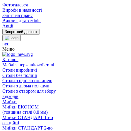
Фотогалерея
Вироби в наявності
Запит на прайс
Виклик для замірів
Акції
рус
Меню
Каталог
Меблі з нержавіючої сталі
Столи виробничі
Столи без полиці
Столи з однією полицею
Столи з двома полками
Столи з отвором для збору
відходів
Мийки
Мийки ЕКОНОМ
(товщина сталі 0.8 мм)
Мийки СТАНДАРТ 1-но
секційні
Мийки СТАНДАРТ 2-во