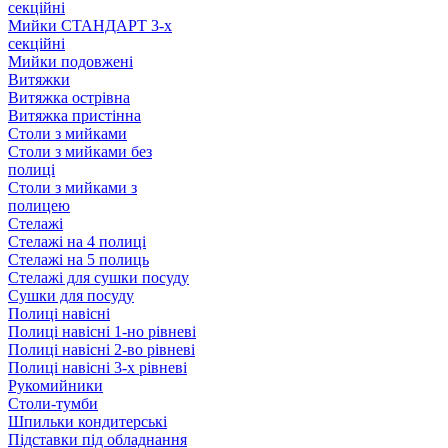
секційні
Мийки СТАНДАРТ 3-х
секційні
Мийки подовжені
Витяжки
Витяжка острівна
Витяжка пристінна
Столи з мийками
Столи з мийками без
полиці
Столи з мийками з
полицею
Стелажі
Стелажі на 4 полиці
Стелажі на 5 полиць
Стелажі для сушки посуду
Сушки для посуду
Полиці навісні
Полиці навісні 1-но рівневі
Полиці навісні 2-во рівневі
Полиці навісні 3-х рівневі
Рукомийники
Столи-тумби
Шпильки кондитерські
Підставки під обладнання