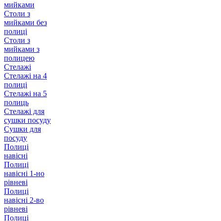
мийками
Столи з
мийками без
полиці
Столи з
мийками з
полицею
Стелажі
Стелажі на 4
полиці
Стелажі на 5
полиць
Стелажі для
сушки посуду
Сушки для
посуду
Полиці
навісні
Полиці
навісні 1-но
рівневі
Полиці
навісні 2-во
рівневі
Полиці