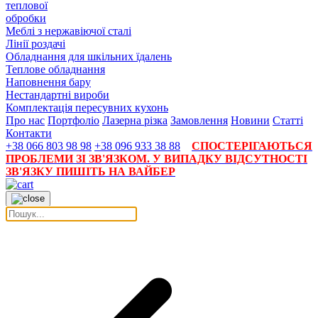
теплової
обробки
Меблі з нержавіючої сталі
Лінії роздачі
Обладнання для шкільних їдалень
Теплове обладнання
Наповнення бару
Нестандартні вироби
Комплектація пересувних кухонь
Про нас
Портфоліо
Лазерна різка
Замовлення
Новини
Статті
Контакти
+38 066 803 98 98
+38 096 933 38 88
СПОСТЕРІГАЮТЬСЯ
ПРОБЛЕМИ ЗІ ЗВ'ЯЗКОМ. У ВИПАДКУ ВІДСУТНОСТІ
ЗВ'ЯЗКУ ПИШІТЬ НА ВАЙБЕР