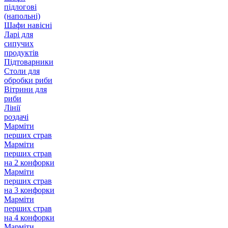
підлогові
(напольні)
Шафи навісні
Ларі для
сипучих
продуктів
Підтоварники
Столи для
обробки риби
Вітрини для
риби
Лінії
роздачі
Марміти
перших страв
Марміти
перших страв
на 2 конфорки
Марміти
перших страв
на 3 конфорки
Марміти
перших страв
на 4 конфорки
Марміти