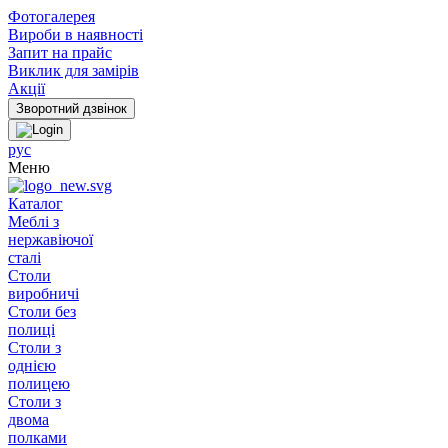
Фотогалерея
Вироби в наявності
Запит на прайс
Виклик для замірів
Акції
рус
Меню
Каталог
Меблі з
нержавіючої
сталі
Столи
виробничі
Столи без
полиці
Столи з
однією
полицею
Столи з
двома
полками