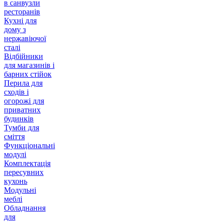
в санвузли
ресторанів
Кухні для
дому з
нержавіючої
сталі
Відбійники
для магазинів і
барних стійок
Перила для
сходів і
огорожі для
приватних
будинків
Тумби для
сміття
Функціональні
модулі
Комплектація
пересувних
кухонь
Модульні
меблі
Обладнання
для