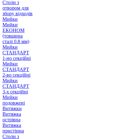
Столи з
отвором для
збору відходів
Мийки
Мийки
ЕКОНОМ
(товщина
сталі 0.8 мм)
Мийки
СТАНДАРТ
1-но секційні
Мийки
СТАНДАРТ
2-во секційні
Мийки
СТАНДАРТ
3-х секційні
Мийки
подовжені
Витяжки
Витяжка
острівна
Витяжка
пристінна
Столи з