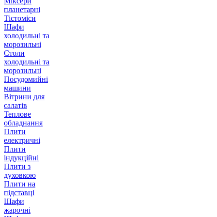
Міксери
планетарні
Тістоміси
Шафи
холодильні та
морозильні
Столи
холодильні та
морозильні
Посудомийні
машини
Вітрини для
салатів
Теплове
обладнання
Плити
електричні
Плити
індукційні
Плити з
духовкою
Плити на
підставці
Шафи
жарочні