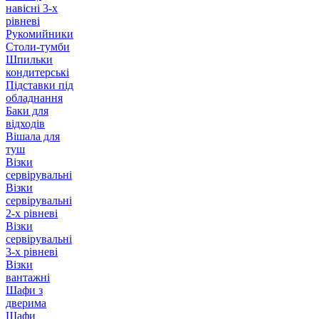
навісні 3-х
рівневі
Рукомийники
Столи-тумби
Шпильки
кондитерські
Підставки під
обладнання
Баки для
відходів
Вішала для
туш
Візки
сервірувальні
Візки
сервірувальні
2-х рівневі
Візки
сервірувальні
3-х рівневі
Візки
вантажні
Шафи з
дверима
Шафи