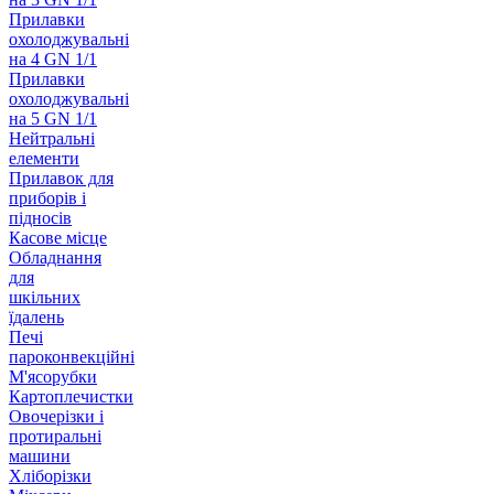
Прилавки
охолоджувальні
на 4 GN 1/1
Прилавки
охолоджувальні
на 5 GN 1/1
Нейтральні
елементи
Прилавок для
приборів і
підносів
Касове місце
Обладнання
для
шкільних
їдалень
Печі
пароконвекційні
М'ясорубки
Картоплечистки
Овочерізки і
протиральні
машини
Хліборізки