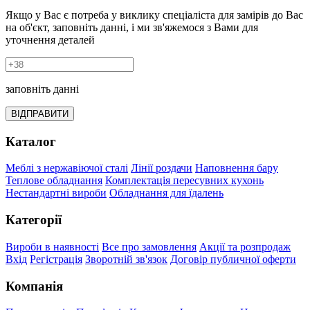
Якщо у Вас є потреба у виклику спеціаліста для замірів до Вас
на об'єкт, заповніть данні, і ми зв'яжемося з Вами для
уточнення деталей
заповніть данні
ВІДПРАВИТИ
Каталог
Меблі з нержавіючої сталі
Лінії роздачи
Наповнення бару
Теплове обладнання
Комплектація пересувних кухонь
Нестандартні вироби
Обладнання для їдалень
Категорії
Вироби в наявності
Все про замовлення
Акції та розпродаж
Вхід
Регістрація
Зворотній зв'язок
Договір публичної оферти
Компанія