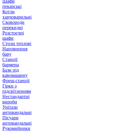
Шафи
пекарські
Котли
харчоварильні
Сковороди
перекидні
Розстоєчні
шафи
Столи теплові
Наповнення
бару
Станції
бармена
Бази під
кавомашину
Фреш-станції
Гірки з
підсвітленням
Нестандартні
вироби
Унітази
антивандальні
Пісуари
антивандальні
Рукомийники