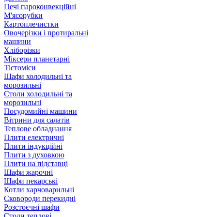
Печі пароконвекційні
М'ясорубки
Картоплечистки
Овочерізки і протиральні
машини
Хліборізки
Міксери планетарні
Тістоміси
Шафи холодильні та
морозильні
Столи холодильні та
морозильні
Посудомийні машини
Вітрини для салатів
Теплове обладнання
Плити електричні
Плити індукційні
Плити з духовкою
Плити на підставці
Шафи жарочні
Шафи пекарські
Котли харчоварильні
Сковороди перекидні
Розстоєчні шафи
Столи теплові