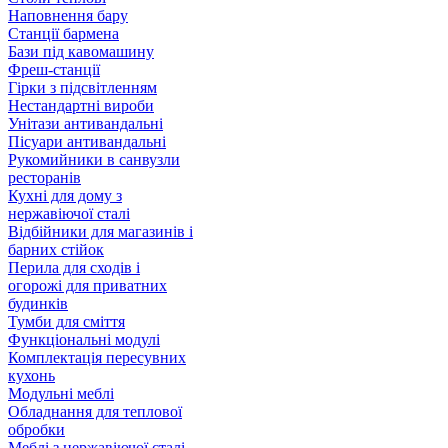
Наповнення бару
Станції бармена
Бази під кавомашину
Фреш-станції
Гірки з підсвітленням
Нестандартні вироби
Унітази антивандальні
Пісуари антивандальні
Рукомийники в санвузли
ресторанів
Кухні для дому з
нержавіючої сталі
Відбійники для магазинів і
барних стійок
Перила для сходів і
огорожі для приватних
будинків
Тумби для сміття
Функціональні модулі
Комплектація пересувних
кухонь
Модульні меблі
Обладнання для теплової
обробки
Меблі з нержавіючої сталі