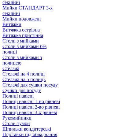
секційні
Мийки СТАНДАРТ 3-х
секційні
Мийки подовжені
Витяжки
Витяжка острівна
Витяжка пристінна
Столи з мийками
Столи з мийками без
полиці
Столи з мийками з
полицею
Стелажі
Стелажі на 4 полиці
Стелажі на 5 полиць
Стелажі для сушки посуду
Сушки для посуду
Полиці навісні
Полиці навісні 1-но рівневі
Полиці навісні 2-во рівневі
Полиці навісні 3-х рівневі
Рукомийники
Столи-тумби
Шпильки кондитерські
Підставки під обладнання