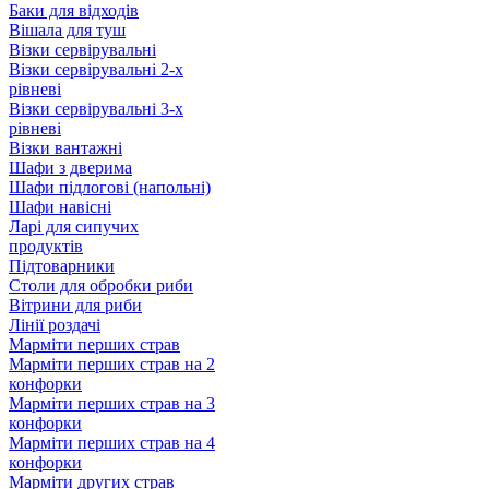
Баки для відходів
Вішала для туш
Візки сервірувальні
Візки сервірувальні 2-х
рівневі
Візки сервірувальні 3-х
рівневі
Візки вантажні
Шафи з дверима
Шафи підлогові (напольні)
Шафи навісні
Ларі для сипучих
продуктів
Підтоварники
Столи для обробки риби
Вітрини для риби
Лінії роздачі
Марміти перших страв
Марміти перших страв на 2
конфорки
Марміти перших страв на 3
конфорки
Марміти перших страв на 4
конфорки
Марміти других страв