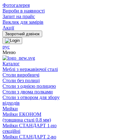
Фотогалерея
Вироби в наявності
Запит на прайс
Виклик для замірів
Акції
рус
Меню
Каталог
Меблі з нержавіючої сталі
Столи виробничі
Столи без полиці
Столи з однією полицею
Столи з двома полками
Столи з отвором для збору
відходів
Мийки
Мийки ЕКОНОМ
(товщина сталі 0.8 мм)
Мийки СТАНДАРТ 1-но
секційні
Мийки СТАНДАРТ 2-во