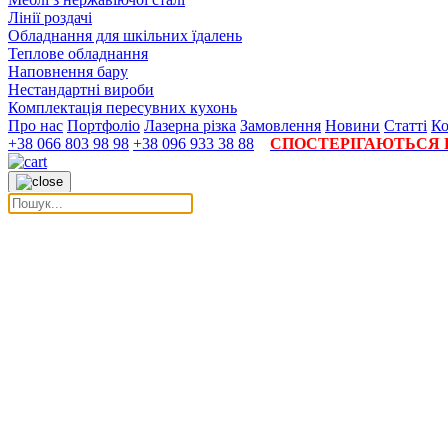
Лінії роздачі
Обладнання для шкільних їдалень
Теплове обладнання
Наповнення бару
Нестандартні вироби
Комплектація пересувних кухонь
Про нас
Портфоліо
Лазерна різка
Замовлення
Новини
Статті
Ко
+38 066 803 98 98
+38 096 933 38 88
СПОСТЕРІГАЮТЬСЯ П