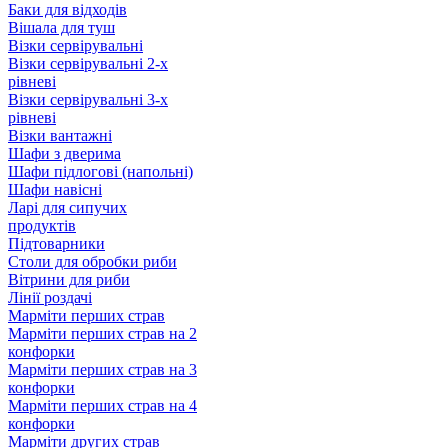
Баки для відходів
Вішала для туш
Візки сервірувальні
Візки сервірувальні 2-х
рівневі
Візки сервірувальні 3-х
рівневі
Візки вантажні
Шафи з дверима
Шафи підлогові (напольні)
Шафи навісні
Ларі для сипучих
продуктів
Підтоварники
Столи для обробки риби
Вітрини для риби
Лінії роздачі
Марміти перших страв
Марміти перших страв на 2
конфорки
Марміти перших страв на 3
конфорки
Марміти перших страв на 4
конфорки
Марміти других страв