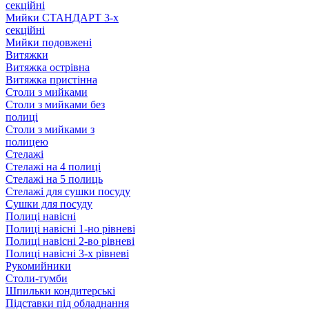
секційні
Мийки СТАНДАРТ 3-х
секційні
Мийки подовжені
Витяжки
Витяжка острівна
Витяжка пристінна
Столи з мийками
Столи з мийками без
полиці
Столи з мийками з
полицею
Стелажі
Стелажі на 4 полиці
Стелажі на 5 полиць
Стелажі для сушки посуду
Сушки для посуду
Полиці навісні
Полиці навісні 1-но рівневі
Полиці навісні 2-во рівневі
Полиці навісні 3-х рівневі
Рукомийники
Столи-тумби
Шпильки кондитерські
Підставки під обладнання