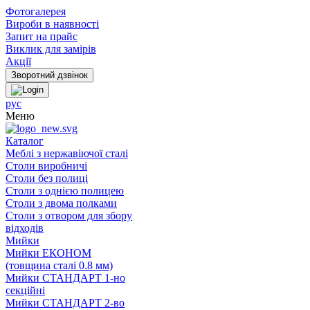
Фотогалерея
Вироби в наявності
Запит на прайс
Виклик для замірів
Акції
рус
Меню
Каталог
Меблі з нержавіючої сталі
Столи виробничі
Столи без полиці
Столи з однією полицею
Столи з двома полками
Столи з отвором для збору
відходів
Мийки
Мийки ЕКОНОМ
(товщина сталі 0.8 мм)
Мийки СТАНДАРТ 1-но
секційні
Мийки СТАНДАРТ 2-во