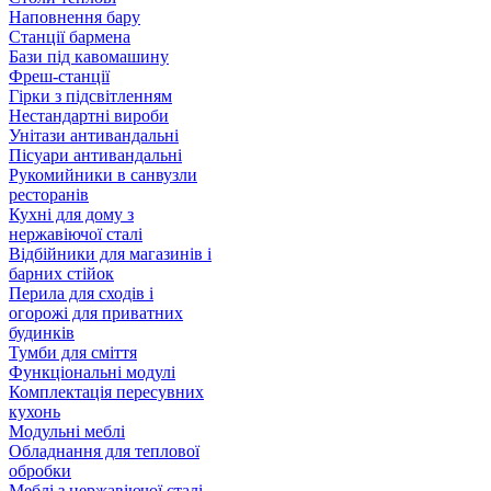
Наповнення бару
Станції бармена
Бази під кавомашину
Фреш-станції
Гірки з підсвітленням
Нестандартні вироби
Унітази антивандальні
Пісуари антивандальні
Рукомийники в санвузли
ресторанів
Кухні для дому з
нержавіючої сталі
Відбійники для магазинів і
барних стійок
Перила для сходів і
огорожі для приватних
будинків
Тумби для сміття
Функціональні модулі
Комплектація пересувних
кухонь
Модульні меблі
Обладнання для теплової
обробки
Меблі з нержавіючої сталі