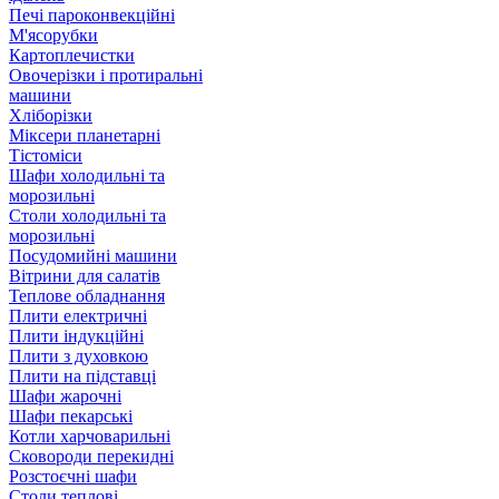
Печі пароконвекційні
М'ясорубки
Картоплечистки
Овочерізки і протиральні
машини
Хліборізки
Міксери планетарні
Тістоміси
Шафи холодильні та
морозильні
Столи холодильні та
морозильні
Посудомийні машини
Вітрини для салатів
Теплове обладнання
Плити електричні
Плити індукційні
Плити з духовкою
Плити на підставці
Шафи жарочні
Шафи пекарські
Котли харчоварильні
Сковороди перекидні
Розстоєчні шафи
Столи теплові