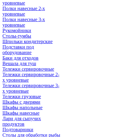
уровневые
Полки навесные 2-х
уровневые
Полки навесные 3-х
уровневые
Рукомойники
Столы-тумбы
Шпильки кондитерские
Подставки под
оборудование
Баки для отходов
Вешала для туш
Тележки сервировочные
Тележки сервировочные 2-
х уровневые
Тележки сервировочные 3-
х уровневые
Тележки грузовые
Шкафы с дверями
Шкафы напольные
Шкафы навесные
Лари для сыпучих
продуктов
Подтоварники
Столы для обработки рыбы