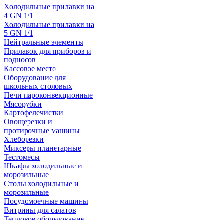
Холодильные прилавки на
4 GN 1/1
Холодильные прилавки на
5 GN 1/1
Нейтральные элементы
Прилавок для приборов и
подносов
Кассовое место
Оборудование для
школьных столовых
Печи пароконвекционные
Мясорубки
Картофелечистки
Овощерезки и
протирочные машины
Хлеборезки
Миксеры планетарные
Тестомесы
Шкафы холодильные и
морозильные
Столы холодильные и
морозильные
Посудомоечные машины
Витрины для салатов
Тепловое оборудование