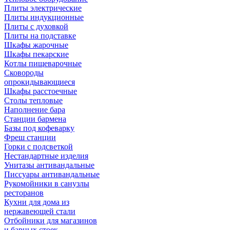
Плиты электрические
Плиты индукционные
Плиты с духовкой
Плиты на подставке
Шкафы жарочные
Шкафы пекарские
Котлы пищеварочные
Сковороды
опрокидывающиеся
Шкафы расстоечные
Столы тепловые
Наполнение бара
Станции бармена
Базы под кофеварку
Фреш станции
Горки с подсветкой
Нестандартные изделия
Унитазы антивандальные
Писсуары антивандальные
Рукомойники в санузлы
ресторанов
Кухни для дома из
нержавеющей стали
Отбойники для магазинов
и барных стоек