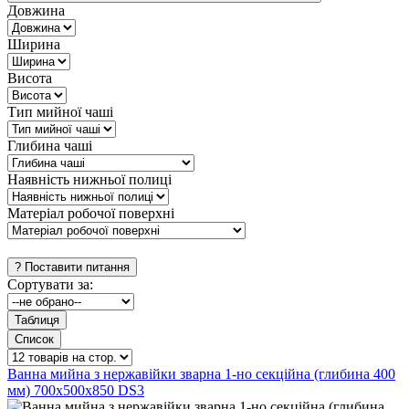
Довжина
Ширина
Висота
Тип мийної чаші
Глибина чаші
Наявність нижньої полиці
Матеріал робочої поверхні
Сортувати за:
Ванна мийна з нержавійки зварна 1-но секційна (глибина 400
мм) 700х500х850 DS3