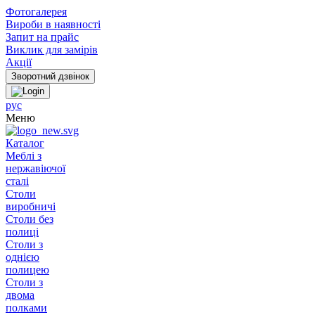
Фотогалерея
Вироби в наявності
Запит на прайс
Виклик для замірів
Акції
рус
Меню
Каталог
Меблі з
нержавіючої
сталі
Столи
виробничі
Столи без
полиці
Столи з
однією
полицею
Столи з
двома
полками