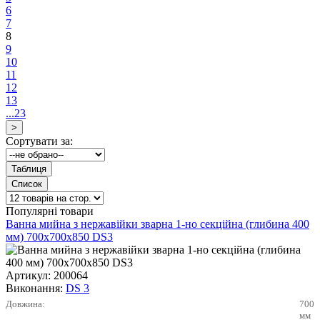
6
7
8
9
10
11
12
13
...23
Сортувати за:
Популярні товари
Ванна мийна з нержавійки зварна 1-но секційна (глибина 400
мм) 700х700х850 DS3
Артикул:
200064
Виконання:
DS 3
Довжина:
700
мм