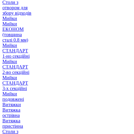
Столи з
отвором для
збору відходів
Мийки
Мийки
ЕКОНОМ
(товщина
сталі 0.8 мм)
Мийки
СТАНДАРТ
1-но секційні
Мийки
СТАНДАРТ
2-во секційні
Мийки
СТАНДАРТ
3-х секційні
Мийки
подовжені
Витяжки
Витяжка
острівна
Витяжка
пристінна
Столи з