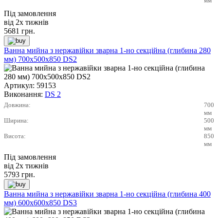
мм
Під замовлення
від 2х тижнів
5681
грн.
Ванна мийна з нержавійки зварна 1-но секційна (глибина 280
мм) 700х500х850 DS2
Артикул:
59153
Виконання:
DS 2
Довжина:
700
мм
Ширина:
500
мм
Висота:
850
мм
Під замовлення
від 2х тижнів
5793
грн.
Ванна мийна з нержавійки зварна 1-но секційна (глибина 400
мм) 600х600х850 DS3