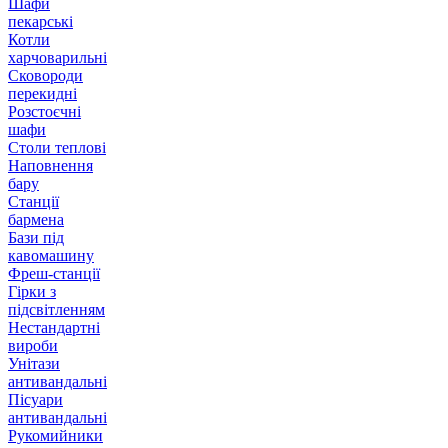
Шафи
пекарські
Котли
харчоварильні
Сковороди
перекидні
Розстоєчні
шафи
Столи теплові
Наповнення
бару
Станції
бармена
Бази під
кавомашину
Фреш-станції
Гірки з
підсвітленням
Нестандартні
вироби
Унітази
антивандальні
Пісуари
антивандальні
Рукомийники