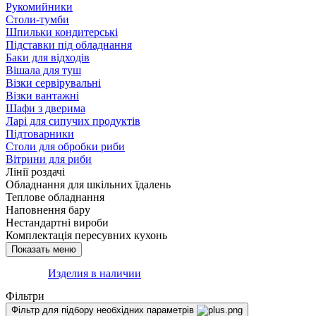
Рукомийники
Столи-тумби
Шпильки кондитерські
Підставки під обладнання
Баки для відходів
Вішала для туш
Візки сервірувальні
Візки вантажні
Шафи з дверима
Ларі для сипучих продуктів
Підтоварники
Столи для обробки риби
Вітрини для риби
Лінії роздачі
Обладнання для шкільних їдалень
Теплове обладнання
Наповнення бару
Нестандартні вироби
Комплектація пересувних кухонь
Изделия в наличии
Фільтри
Фільтр для підбору необхідних параметрів