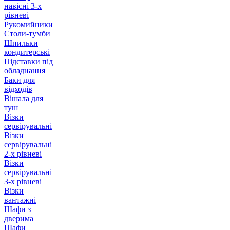
навісні 3-х
рівневі
Рукомийники
Столи-тумби
Шпильки
кондитерські
Підставки під
обладнання
Баки для
відходів
Вішала для
туш
Візки
сервірувальні
Візки
сервірувальні
2-х рівневі
Візки
сервірувальні
3-х рівневі
Візки
вантажні
Шафи з
дверима
Шафи