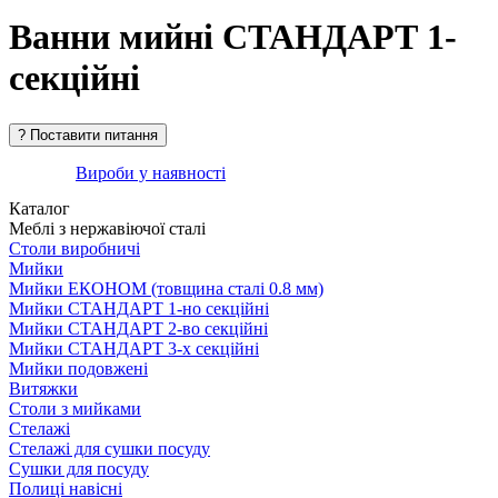
Ванни мийні СТАНДАРТ 1-
секційні
Вироби у наявності
Каталог
Меблі з нержавіючої сталі
Столи виробничі
Мийки
Мийки ЕКОНОМ (товщина сталі 0.8 мм)
Мийки СТАНДАРТ 1-но секційні
Мийки СТАНДАРТ 2-во секційні
Мийки СТАНДАРТ 3-х секційні
Мийки подовжені
Витяжки
Столи з мийками
Стелажі
Стелажі для сушки посуду
Сушки для посуду
Полиці навісні