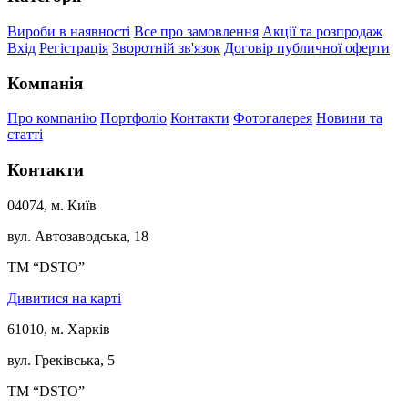
Вироби в наявності
Все про замовлення
Акції та розпродаж
Вхід
Регістрація
Зворотній зв'язок
Договір публичної оферти
Компанія
Про компанію
Портфоліо
Контакти
Фотогалерея
Новини та
статті
Контакти
04074, м. Київ
вул. Автозаводська, 18
ТМ “DSTO”
Дивитися на карті
61010, м. Харків
вул. Греківська, 5
ТМ “DSTO”