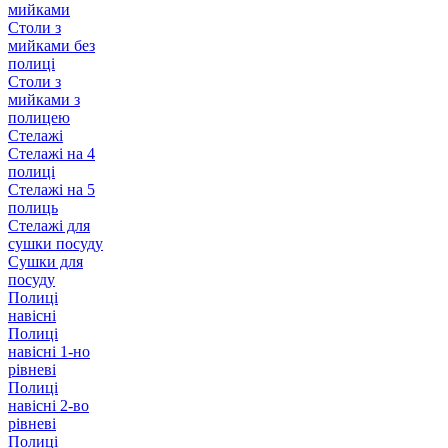
мийками
Столи з
мийками без
полиці
Столи з
мийками з
полицею
Стелажі
Стелажі на 4
полиці
Стелажі на 5
полиць
Стелажі для
сушки посуду
Сушки для
посуду
Полиці
навісні
Полиці
навісні 1-но
рівневі
Полиці
навісні 2-во
рівневі
Полиці