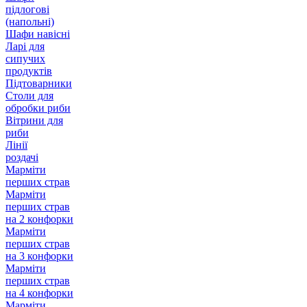
підлогові
(напольні)
Шафи навісні
Ларі для
сипучих
продуктів
Підтоварники
Столи для
обробки риби
Вітрини для
риби
Лінії
роздачі
Марміти
перших страв
Марміти
перших страв
на 2 конфорки
Марміти
перших страв
на 3 конфорки
Марміти
перших страв
на 4 конфорки
Марміти