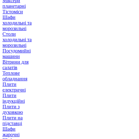
Міксери
планетарні
Тістоміси
Шафи
холодильні та
морозильні
Столи
холодильні та
морозильні
Посудомийні
машини
Вітрини для
салатів
Теплове
обладнання
Плити
електричні
Плити
індукційні
Плити з
духовкою
Плити на
підставці
Шафи
жарочні