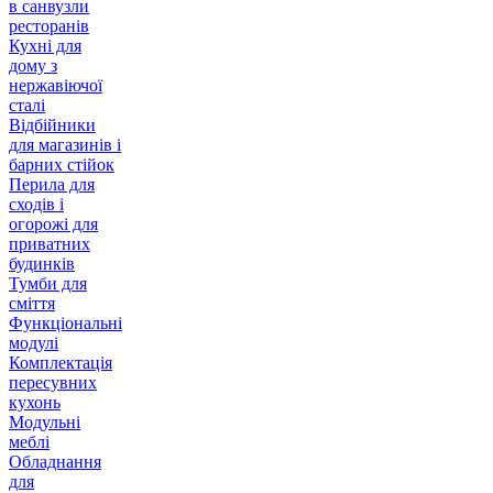
в санвузли
ресторанів
Кухні для
дому з
нержавіючої
сталі
Відбійники
для магазинів і
барних стійок
Перила для
сходів і
огорожі для
приватних
будинків
Тумби для
сміття
Функціональні
модулі
Комплектація
пересувних
кухонь
Модульні
меблі
Обладнання
для