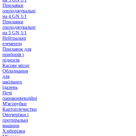
Прилавки
охолоджувальні
на 4 GN 1/1
Прилавки
охолоджувальні
на 5 GN 1/1
Нейтральні
елементи
Прилавок для
приборів і
підносів
Касове місце
Обладнання
для
шкільних
їдалень
Печі
пароконвекційні
М'ясорубки
Картоплечистки
Овочерізки і
протиральні
машини
Хліборізки