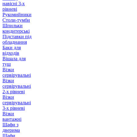
навісні 3-х
рівневі
Рукомийники
Столи-тумби
Шпильки
кондитерські
Підставки під
обладнання
Баки для
відходів
Вішала для
туш
Візки
сервірувальні
Візки
сервірувальні
2-х рівневі
Візки
сервірувальні
3-х рівневі
Візки
вантажні
Шафи з
дверима
Шафи