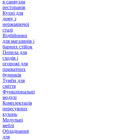
в санвузли
ресторанів
Кухні для
дому з
нержавіючої
сталі
Відбійники
для магазинів і
барних стійок
Перила для
сходів і
огорожі для
приватних
будинків
Тумби для
сміття
Функціональні
модулі
Комплектація
пересувних
кухонь
Модульні
меблі
Обладнання
для