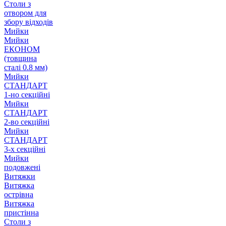
Столи з
отвором для
збору відходів
Мийки
Мийки
ЕКОНОМ
(товщина
сталі 0.8 мм)
Мийки
СТАНДАРТ
1-но секційні
Мийки
СТАНДАРТ
2-во секційні
Мийки
СТАНДАРТ
3-х секційні
Мийки
подовжені
Витяжки
Витяжка
острівна
Витяжка
пристінна
Столи з