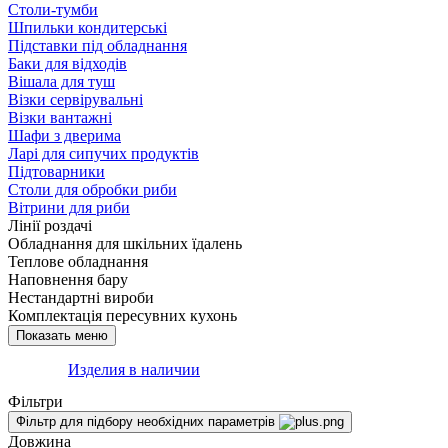
Столи-тумби
Шпильки кондитерські
Підставки під обладнання
Баки для відходів
Вішала для туш
Візки сервірувальні
Візки вантажні
Шафи з дверима
Ларі для сипучих продуктів
Підтоварники
Столи для обробки риби
Вітрини для риби
Лінії роздачі
Обладнання для шкільних їдалень
Теплове обладнання
Наповнення бару
Нестандартні вироби
Комплектація пересувних кухонь
Изделия в наличии
Фільтри
Фільтр для підбору необхідних параметрів
Довжина