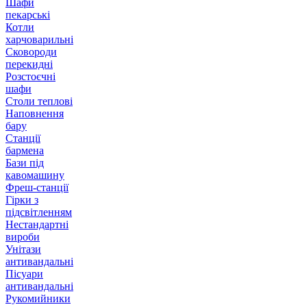
Шафи
пекарські
Котли
харчоварильні
Сковороди
перекидні
Розстоєчні
шафи
Столи теплові
Наповнення
бару
Станції
бармена
Бази під
кавомашину
Фреш-станції
Гірки з
підсвітленням
Нестандартні
вироби
Унітази
антивандальні
Пісуари
антивандальні
Рукомийники