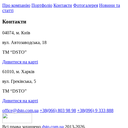
Про компанію
Портфоліо
Контакти
Фотогалерея
Новини та
статті
Контакти
04074, м. Київ
вул. Автозаводська, 18
ТМ “DSTO”
Дивитися на карті
61010, м. Харків
вул. Греківська, 5
ТМ “DSTO”
Дивитися на карті
office@dsto.com.ua
+38(066) 803 98 98
+38(096) 9 333 888
Всі права захищено
dsto.com.ua
2013-2026.