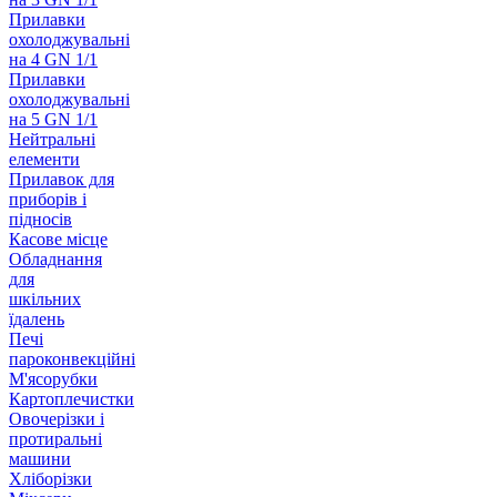
Прилавки
охолоджувальні
на 4 GN 1/1
Прилавки
охолоджувальні
на 5 GN 1/1
Нейтральні
елементи
Прилавок для
приборів і
підносів
Касове місце
Обладнання
для
шкільних
їдалень
Печі
пароконвекційні
М'ясорубки
Картоплечистки
Овочерізки і
протиральні
машини
Хліборізки