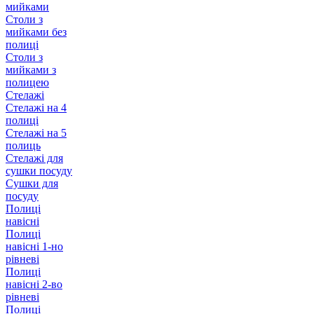
мийками
Столи з
мийками без
полиці
Столи з
мийками з
полицею
Стелажі
Стелажі на 4
полиці
Стелажі на 5
полиць
Стелажі для
сушки посуду
Сушки для
посуду
Полиці
навісні
Полиці
навісні 1-но
рівневі
Полиці
навісні 2-во
рівневі
Полиці