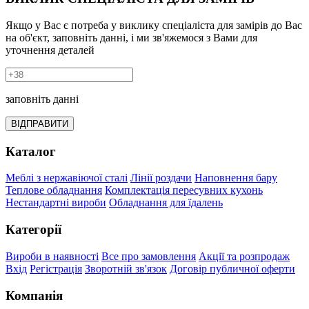
Якщо у Вас є потреба у виклику спеціаліста для замірів до Вас
на об'єкт, заповніть данні, і ми зв'яжемося з Вами для
уточнення деталей
заповніть данні
ВІДПРАВИТИ
Каталог
Меблі з нержавіючої сталі
Лінії роздачи
Наповнення бару
Теплове обладнання
Комплектація пересувних кухонь
Нестандартні вироби
Обладнання для їдалень
Категорії
Вироби в наявності
Все про замовлення
Акції та розпродаж
Вхід
Регістрація
Зворотній зв'язок
Договір публичної оферти
Компанія