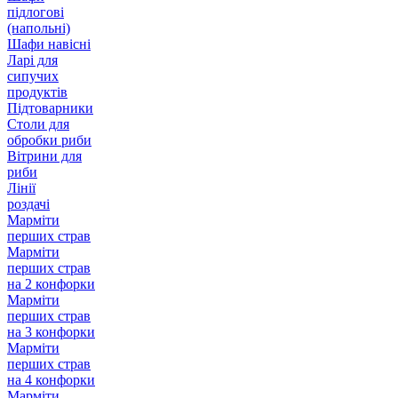
підлогові
(напольні)
Шафи навісні
Ларі для
сипучих
продуктів
Підтоварники
Столи для
обробки риби
Вітрини для
риби
Лінії
роздачі
Марміти
перших страв
Марміти
перших страв
на 2 конфорки
Марміти
перших страв
на 3 конфорки
Марміти
перших страв
на 4 конфорки
Марміти