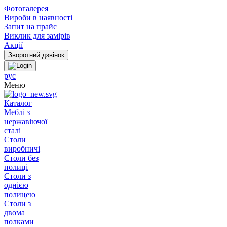
Фотогалерея
Вироби в наявності
Запит на прайс
Виклик для замірів
Акції
рус
Меню
Каталог
Меблі з
нержавіючої
сталі
Столи
виробничі
Столи без
полиці
Столи з
однією
полицею
Столи з
двома
полками