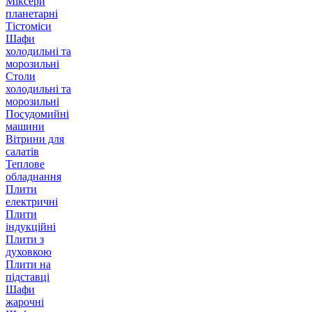
Міксери
планетарні
Тістоміси
Шафи
холодильні та
морозильні
Столи
холодильні та
морозильні
Посудомийні
машини
Вітрини для
салатів
Теплове
обладнання
Плити
електричні
Плити
індукційні
Плити з
духовкою
Плити на
підставці
Шафи
жарочні