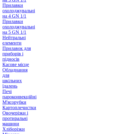
Прилавки
охолоджувальні
на 4 GN 1/1
Прилавки
охолоджувальні
на 5 GN 1/1
Нейтральні
елементи
Прилавок для
приборів і
підносів
Касове місце
Обладнання
для
шкільних
їдалень
Печі
пароконвекційні
М'ясорубки
Картоплечистки
Овочерізки і
протиральні
машини
Хліборізки