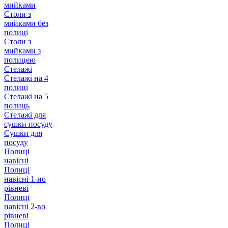
мийками
Столи з
мийками без
полиці
Столи з
мийками з
полицею
Стелажі
Стелажі на 4
полиці
Стелажі на 5
полиць
Стелажі для
сушки посуду
Сушки для
посуду
Полиці
навісні
Полиці
навісні 1-но
рівневі
Полиці
навісні 2-во
рівневі
Полиці