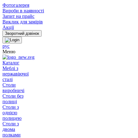
Фотогалерея
Вироби в наявності
Запит на прайс
Виклик для замірів
Акції
рус
Меню
Каталог
Меблі з
нержавіючої
сталі
Столи
виробничі
Столи без
полиці
Столи з
однією
полицею
Столи з
двома
полками