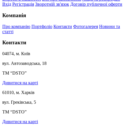
Вхід
Регістрація
Зворотній зв'язок
Договір публичної оферти
Компанія
Про компанію
Портфоліо
Контакти
Фотогалерея
Новини та
статті
Контакти
04074, м. Київ
вул. Автозаводська, 18
ТМ “DSTO”
Дивитися на карті
61010, м. Харків
вул. Греківська, 5
ТМ “DSTO”
Дивитися на карті