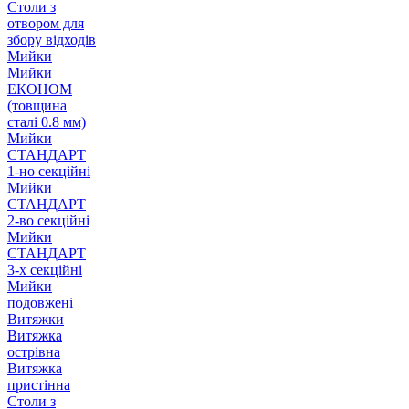
Столи з
отвором для
збору відходів
Мийки
Мийки
ЕКОНОМ
(товщина
сталі 0.8 мм)
Мийки
СТАНДАРТ
1-но секційні
Мийки
СТАНДАРТ
2-во секційні
Мийки
СТАНДАРТ
3-х секційні
Мийки
подовжені
Витяжки
Витяжка
острівна
Витяжка
пристінна
Столи з