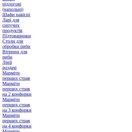
підлогові
(напольні)
Шафи навісні
Ларі для
сипучих
продуктів
Підтоварники
Столи для
обробки риби
Вітрини для
риби
Лінії
роздачі
Марміти
перших страв
Марміти
перших страв
на 2 конфорки
Марміти
перших страв
на 3 конфорки
Марміти
перших страв
на 4 конфорки
Марміти