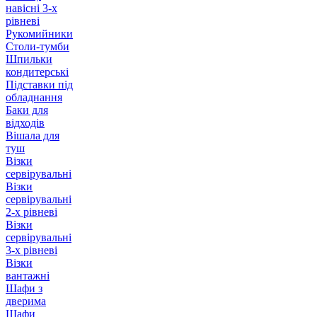
навісні 3-х
рівневі
Рукомийники
Столи-тумби
Шпильки
кондитерські
Підставки під
обладнання
Баки для
відходів
Вішала для
туш
Візки
сервірувальні
Візки
сервірувальні
2-х рівневі
Візки
сервірувальні
3-х рівневі
Візки
вантажні
Шафи з
дверима
Шафи