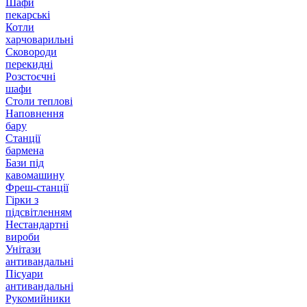
Шафи
пекарські
Котли
харчоварильні
Сковороди
перекидні
Розстоєчні
шафи
Столи теплові
Наповнення
бару
Станції
бармена
Бази під
кавомашину
Фреш-станції
Гірки з
підсвітленням
Нестандартні
вироби
Унітази
антивандальні
Пісуари
антивандальні
Рукомийники