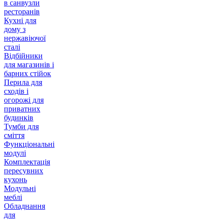
в санвузли
ресторанів
Кухні для
дому з
нержавіючої
сталі
Відбійники
для магазинів і
барних стійок
Перила для
сходів і
огорожі для
приватних
будинків
Тумби для
сміття
Функціональні
модулі
Комплектація
пересувних
кухонь
Модульні
меблі
Обладнання
для