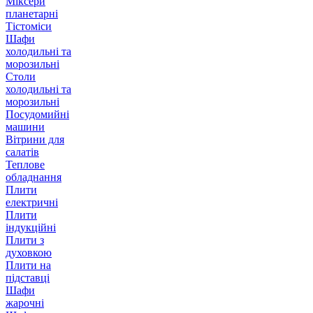
Міксери
планетарні
Тістоміси
Шафи
холодильні та
морозильні
Столи
холодильні та
морозильні
Посудомийні
машини
Вітрини для
салатів
Теплове
обладнання
Плити
електричні
Плити
індукційні
Плити з
духовкою
Плити на
підставці
Шафи
жарочні