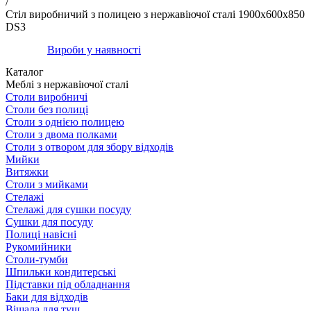
/
Стіл виробничий з полицею з нержавіючої сталі 1900х600х850
DS3
Вироби у наявності
Каталог
Меблі з нержавіючої сталі
Столи виробничі
Столи без полиці
Столи з однією полицею
Столи з двома полками
Столи з отвором для збору відходів
Мийки
Витяжки
Столи з мийками
Стелажі
Стелажі для сушки посуду
Сушки для посуду
Полиці навісні
Рукомийники
Столи-тумби
Шпильки кондитерські
Підставки під обладнання
Баки для відходів
Вішала для туш