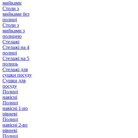
мийками
Столи з
мийками без
полиці
Столи з
мийками з
полицею
Стелажі
Стелажі на 4
полиці
Стелажі на 5
полиць
Стелажі для
сушки посуду
Сушки для
посуду
Полиці
навісні
Полиці
навісні 1-но
рівневі
Полиці
навісні 2-во
рівневі
Полиці