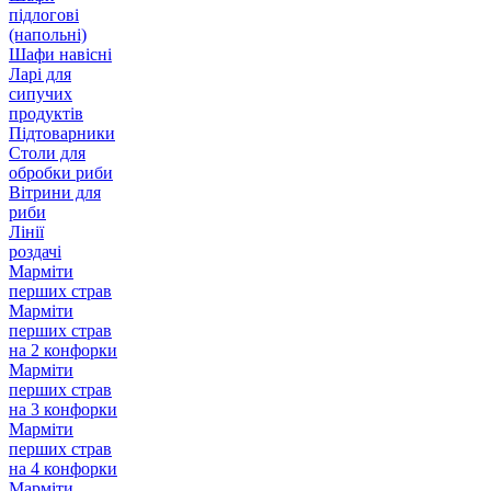
підлогові
(напольні)
Шафи навісні
Ларі для
сипучих
продуктів
Підтоварники
Столи для
обробки риби
Вітрини для
риби
Лінії
роздачі
Марміти
перших страв
Марміти
перших страв
на 2 конфорки
Марміти
перших страв
на 3 конфорки
Марміти
перших страв
на 4 конфорки
Марміти