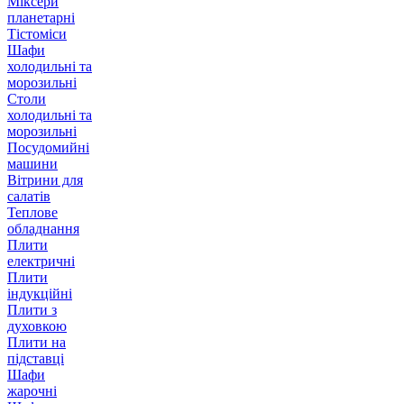
Міксери
планетарні
Тістоміси
Шафи
холодильні та
морозильні
Столи
холодильні та
морозильні
Посудомийні
машини
Вітрини для
салатів
Теплове
обладнання
Плити
електричні
Плити
індукційні
Плити з
духовкою
Плити на
підставці
Шафи
жарочні