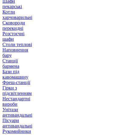
Шафи
пекарські
Котли
харчоварильні
Сковороди
перекидні
Розстоєчні
шафи
Столи теплові
Наповнення
бару
Станції
бармена
Бази під
кавомашину
Фреш-станції
Гірки з
підсвітленням
Нестандартні
вироби
Унітази
антивандальні
Пісуари
антивандальні
Рукомийники