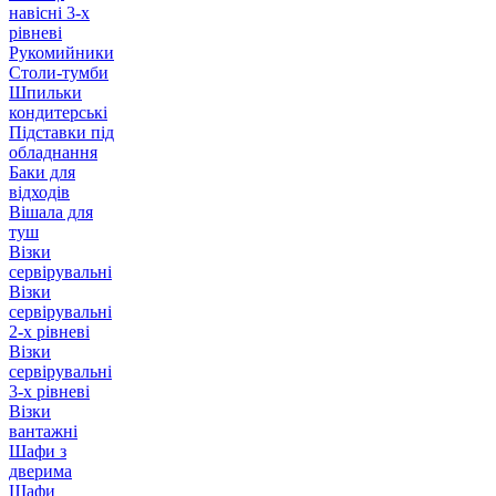
навісні 3-х
рівневі
Рукомийники
Столи-тумби
Шпильки
кондитерські
Підставки під
обладнання
Баки для
відходів
Вішала для
туш
Візки
сервірувальні
Візки
сервірувальні
2-х рівневі
Візки
сервірувальні
3-х рівневі
Візки
вантажні
Шафи з
дверима
Шафи