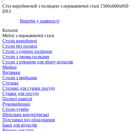
/
Стіл виробничий з полицею з нержавіючої сталі 1500х600х850
DS3
Вироби у наявності
Каталог
Меблі з нержавіючої сталі
Столи виробничі
Столи без полиці
Столи з однією полицею
Столи з двома полками
Столи з отвором для збору відходів
Мийки
Витяжки
Столи з мийками
Стелажі
Стелажі для сушки посуду
Сушки для посуду
Полиці навісні
Рукомийники
Столи-тумби
Шпильки кондитерські
Підставки під обладнання
Баки для відходів
Вішала для туш