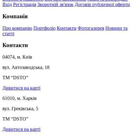
Вхід
Регістрація
Зворотній зв'язок
Договір публичної оферти
Компанія
Про компанію
Портфоліо
Контакти
Фотогалерея
Новини та
статті
Контакти
04074, м. Київ
вул. Автозаводська, 18
ТМ “DSTO”
Дивитися на карті
61010, м. Харків
вул. Греківська, 5
ТМ “DSTO”
Дивитися на карті