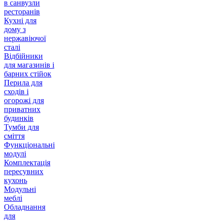
в санвузли
ресторанів
Кухні для
дому з
нержавіючої
сталі
Відбійники
для магазинів і
барних стійок
Перила для
сходів і
огорожі для
приватних
будинків
Тумби для
сміття
Функціональні
модулі
Комплектація
пересувних
кухонь
Модульні
меблі
Обладнання
для