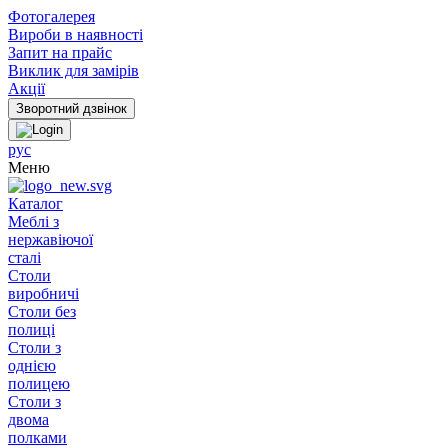
Фотогалерея
Вироби в наявності
Запит на прайс
Виклик для замірів
Акції
рус
Меню
Каталог
Меблі з
нержавіючої
сталі
Столи
виробничі
Столи без
полиці
Столи з
однією
полицею
Столи з
двома
полками