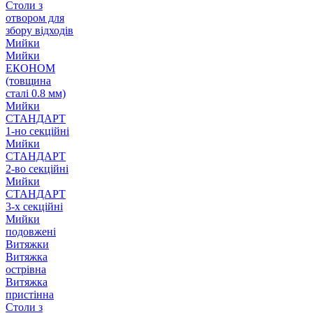
Столи з
отвором для
збору відходів
Мийки
Мийки
ЕКОНОМ
(товщина
сталі 0.8 мм)
Мийки
СТАНДАРТ
1-но секційні
Мийки
СТАНДАРТ
2-во секційні
Мийки
СТАНДАРТ
3-х секційні
Мийки
подовжені
Витяжки
Витяжка
острівна
Витяжка
пристінна
Столи з