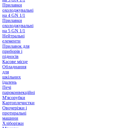
Прилавки
охолоджувальні
на 4 GN 1/1
Прилавки
охолоджувальні
на 5 GN 1/1
Нейтральні
елементи
Прилавок для
приборів і
підносів
Касове місце
Обладнання
для
шкільних
їдалень
Печі
пароконвекційні
М'ясорубки
Картоплечистки
Овочерізки і
протиральні
машини
Хліборізки