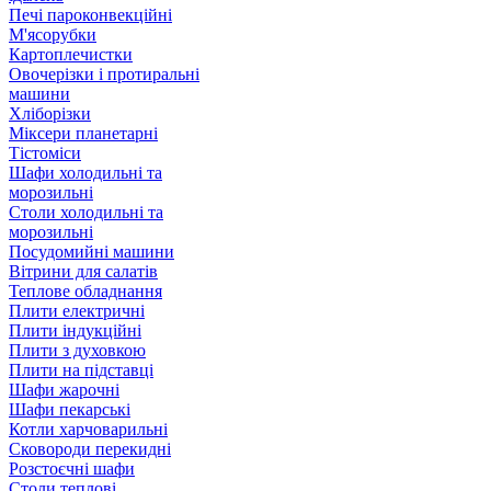
Печі пароконвекційні
М'ясорубки
Картоплечистки
Овочерізки і протиральні
машини
Хліборізки
Міксери планетарні
Тістоміси
Шафи холодильні та
морозильні
Столи холодильні та
морозильні
Посудомийні машини
Вітрини для салатів
Теплове обладнання
Плити електричні
Плити індукційні
Плити з духовкою
Плити на підставці
Шафи жарочні
Шафи пекарські
Котли харчоварильні
Сковороди перекидні
Розстоєчні шафи
Столи теплові