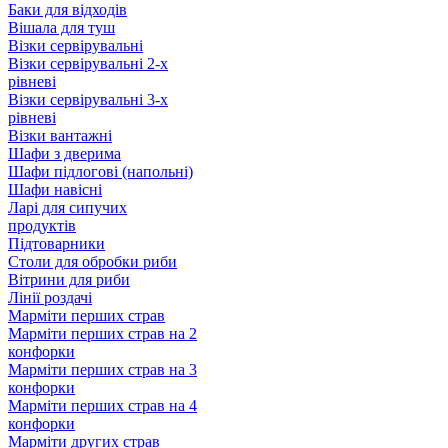
Баки для відходів
Вішала для туш
Візки сервірувальні
Візки сервірувальні 2-х
рівневі
Візки сервірувальні 3-х
рівневі
Візки вантажні
Шафи з дверима
Шафи підлогові (напольні)
Шафи навісні
Ларі для сипучих
продуктів
Підтоварники
Столи для обробки риби
Вітрини для риби
Лінії роздачі
Марміти перших страв
Марміти перших страв на 2
конфорки
Марміти перших страв на 3
конфорки
Марміти перших страв на 4
конфорки
Марміти других страв