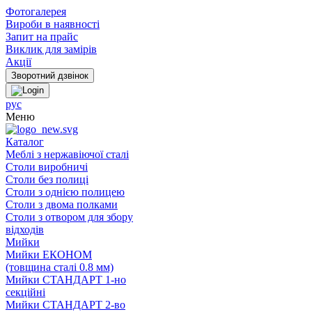
Фотогалерея
Вироби в наявності
Запит на прайс
Виклик для замірів
Акції
рус
Меню
Каталог
Меблі з нержавіючої сталі
Столи виробничі
Столи без полиці
Столи з однією полицею
Столи з двома полками
Столи з отвором для збору
відходів
Мийки
Мийки ЕКОНОМ
(товщина сталі 0.8 мм)
Мийки СТАНДАРТ 1-но
секційні
Мийки СТАНДАРТ 2-во