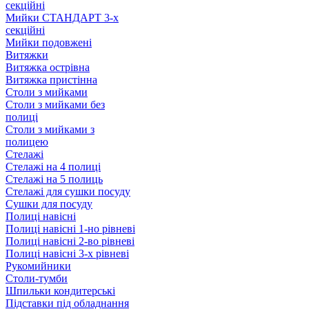
секційні
Мийки СТАНДАРТ 3-х
секційні
Мийки подовжені
Витяжки
Витяжка острівна
Витяжка пристінна
Столи з мийками
Столи з мийками без
полиці
Столи з мийками з
полицею
Стелажі
Стелажі на 4 полиці
Стелажі на 5 полиць
Стелажі для сушки посуду
Сушки для посуду
Полиці навісні
Полиці навісні 1-но рівневі
Полиці навісні 2-во рівневі
Полиці навісні 3-х рівневі
Рукомийники
Столи-тумби
Шпильки кондитерські
Підставки під обладнання