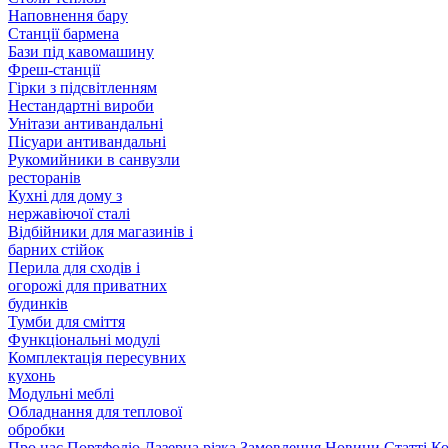
Наповнення бару
Станції бармена
Бази під кавомашину
Фреш-станції
Гірки з підсвітленням
Нестандартні вироби
Унітази антивандальні
Пісуари антивандальні
Рукомийники в санвузли
ресторанів
Кухні для дому з
нержавіючої сталі
Відбійники для магазинів і
барних стійок
Перила для сходів і
огорожі для приватних
будинків
Тумби для сміття
Функціональні модулі
Комплектація пересувних
кухонь
Модульні меблі
Обладнання для теплової
обробки
Про нас
Портфоліо
Лазерна різка
Замовлення
Новини
Статті
Ко