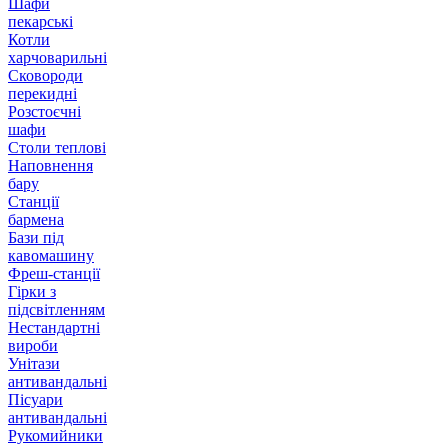
Шафи
пекарські
Котли
харчоварильні
Сковороди
перекидні
Розстоєчні
шафи
Столи теплові
Наповнення
бару
Станції
бармена
Бази під
кавомашину
Фреш-станції
Гірки з
підсвітленням
Нестандартні
вироби
Унітази
антивандальні
Пісуари
антивандальні
Рукомийники