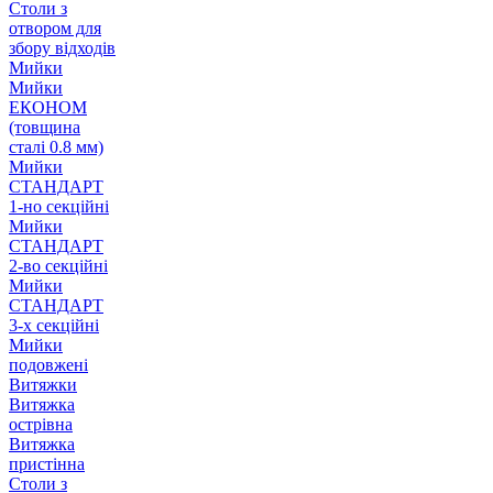
Столи з
отвором для
збору відходів
Мийки
Мийки
ЕКОНОМ
(товщина
сталі 0.8 мм)
Мийки
СТАНДАРТ
1-но секційні
Мийки
СТАНДАРТ
2-во секційні
Мийки
СТАНДАРТ
3-х секційні
Мийки
подовжені
Витяжки
Витяжка
острівна
Витяжка
пристінна
Столи з