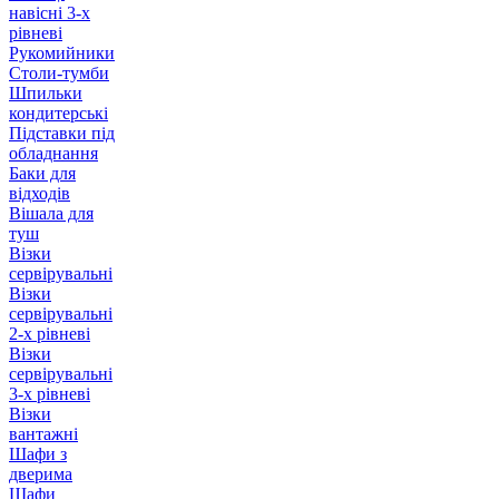
навісні 3-х
рівневі
Рукомийники
Столи-тумби
Шпильки
кондитерські
Підставки під
обладнання
Баки для
відходів
Вішала для
туш
Візки
сервірувальні
Візки
сервірувальні
2-х рівневі
Візки
сервірувальні
3-х рівневі
Візки
вантажні
Шафи з
дверима
Шафи