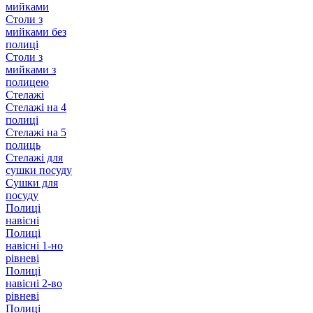
мийками
Столи з
мийками без
полиці
Столи з
мийками з
полицею
Стелажі
Стелажі на 4
полиці
Стелажі на 5
полиць
Стелажі для
сушки посуду
Сушки для
посуду
Полиці
навісні
Полиці
навісні 1-но
рівневі
Полиці
навісні 2-во
рівневі
Полиці