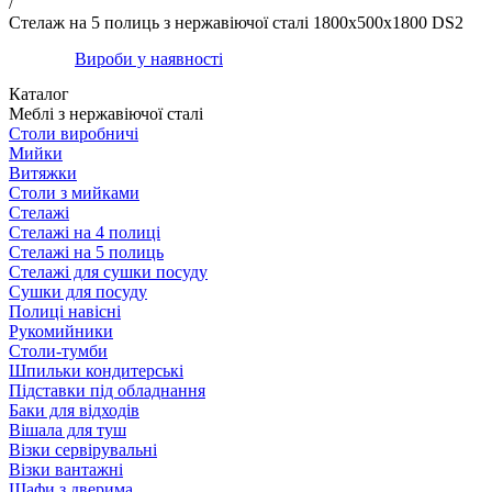
/
Стелаж на 5 полиць з нержавіючої сталі 1800х500х1800 DS2
Вироби у наявності
Каталог
Меблі з нержавіючої сталі
Столи виробничі
Мийки
Витяжки
Столи з мийками
Стелажі
Стелажі на 4 полиці
Стелажі на 5 полиць
Стелажі для сушки посуду
Сушки для посуду
Полиці навісні
Рукомийники
Столи-тумби
Шпильки кондитерські
Підставки під обладнання
Баки для відходів
Вішала для туш
Візки сервірувальні
Візки вантажні
Шафи з дверима