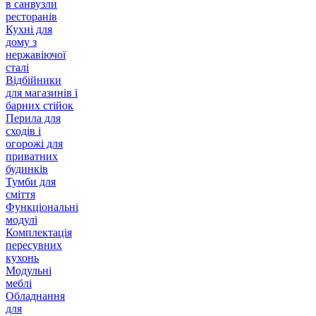
в санвузли
ресторанів
Кухні для
дому з
нержавіючої
сталі
Відбійники
для магазинів і
барних стійок
Перила для
сходів і
огорожі для
приватних
будинків
Тумби для
сміття
Функціональні
модулі
Комплектація
пересувних
кухонь
Модульні
меблі
Обладнання
для