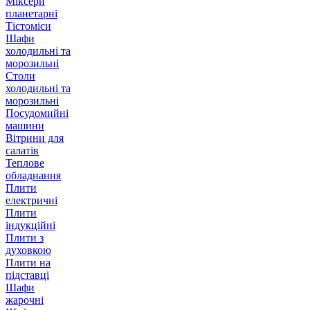
Міксери
планетарні
Тістоміси
Шафи
холодильні та
морозильні
Столи
холодильні та
морозильні
Посудомийні
машини
Вітрини для
салатів
Теплове
обладнання
Плити
електричні
Плити
індукційні
Плити з
духовкою
Плити на
підставці
Шафи
жарочні