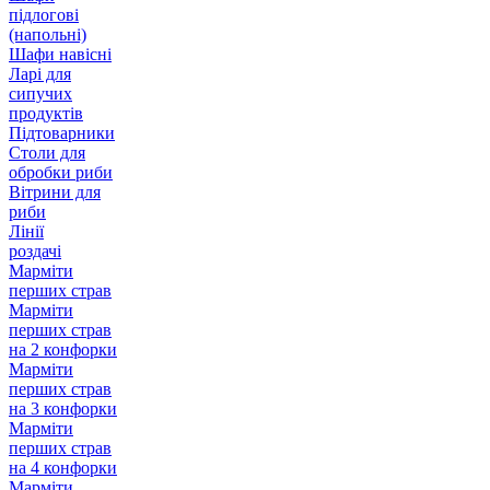
підлогові
(напольні)
Шафи навісні
Ларі для
сипучих
продуктів
Підтоварники
Столи для
обробки риби
Вітрини для
риби
Лінії
роздачі
Марміти
перших страв
Марміти
перших страв
на 2 конфорки
Марміти
перших страв
на 3 конфорки
Марміти
перших страв
на 4 конфорки
Марміти