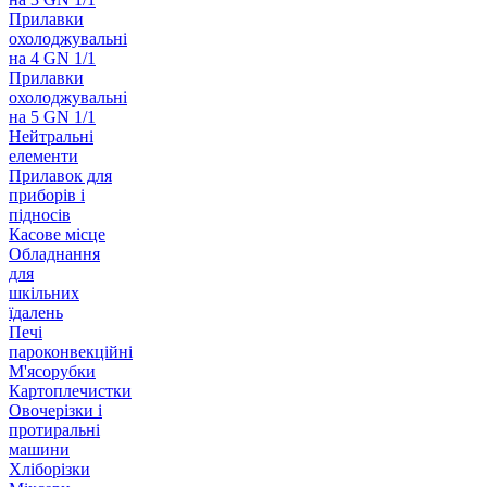
Прилавки
охолоджувальні
на 4 GN 1/1
Прилавки
охолоджувальні
на 5 GN 1/1
Нейтральні
елементи
Прилавок для
приборів і
підносів
Касове місце
Обладнання
для
шкільних
їдалень
Печі
пароконвекційні
М'ясорубки
Картоплечистки
Овочерізки і
протиральні
машини
Хліборізки