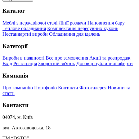
Каталог
Меблі з нержавіючої сталі
Лінії роздачи
Наповнення бару
Теплове обладнання
Комплектація пересувних кухонь
Нестандартні вироби
Обладнання для їдалень
Категорії
Вироби в наявності
Все про замовлення
Акції та розпродаж
Вхід
Регістрація
Зворотній зв'язок
Договір публичної оферти
Компанія
Про компанію
Портфоліо
Контакти
Фотогалерея
Новини та
статті
Контакти
04074, м. Київ
вул. Автозаводська, 18
ТМ “DSTO”