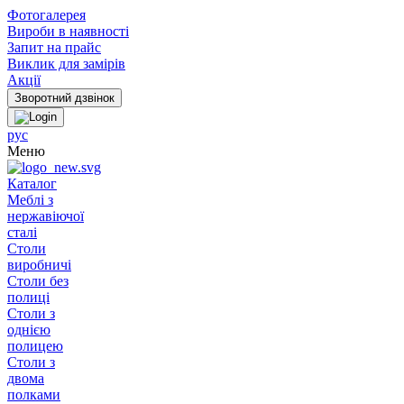
Фотогалерея
Вироби в наявності
Запит на прайс
Виклик для замірів
Акції
рус
Меню
Каталог
Меблі з
нержавіючої
сталі
Столи
виробничі
Столи без
полиці
Столи з
однією
полицею
Столи з
двома
полками