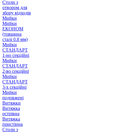
Столи з
отвором для
збору відходів
Мийки
Мийки
ЕКОНОМ
(товщина
сталі 0.8 мм)
Мийки
СТАНДАРТ
1-но секційні
Мийки
СТАНДАРТ
2-во секційні
Мийки
СТАНДАРТ
3-х секційні
Мийки
подовжені
Витяжки
Витяжка
острівна
Витяжка
пристінна
Столи з