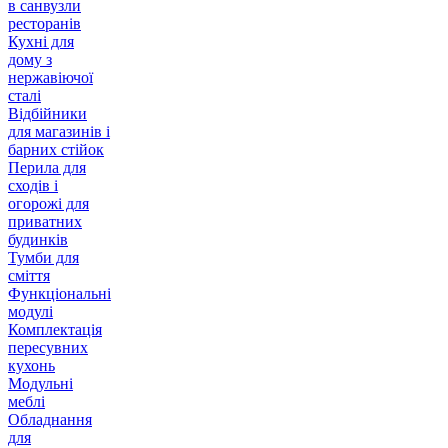
в санвузли
ресторанів
Кухні для
дому з
нержавіючої
сталі
Відбійники
для магазинів і
барних стійок
Перила для
сходів і
огорожі для
приватних
будинків
Тумби для
сміття
Функціональні
модулі
Комплектація
пересувних
кухонь
Модульні
меблі
Обладнання
для