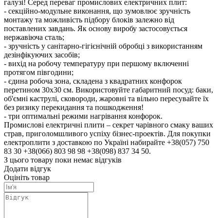
галузі! Серед переваг промислових електричних плит:
- секційно-модульне виконання, що зумовлює зручність
монтажу та можливість підбору блоків залежно від
поставлених завдань. Як основу виробу застосовується
нержавіюча сталь;
- зручність у санітарно-гігієнічній обробці з використанням
дезінфікуючих засобів;
- вихід на робочу температуру при першому включенні
протягом півгодини;
- єдина робоча зона, складена з квадратних конфорок
перетином 30х30 см. Використовуйте габаритний посуд: баки,
об'ємні каструлі, сковороди, жаровні та вільно пересувайте їх
без ризику перекидання та пошкодження!
- три оптимальні режими нагрівання конфорок.
Промислові електричні плити – секрет чарівного смаку ваших
страв, приголомшливого успіху бізнес-проектів. Для покупки
електроплити з доставкою по Україні набирайте +38(057) 750
83 30 +38(066) 803 98 98 +38(098) 837 34 50.
З цього товару поки немає відгуків
Додати відгук
Оцініть товар