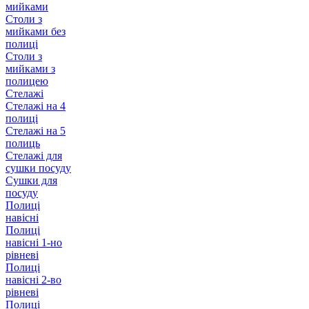
мийками
Столи з
мийками без
полиці
Столи з
мийками з
полицею
Стелажі
Стелажі на 4
полиці
Стелажі на 5
полиць
Стелажі для
сушки посуду
Сушки для
посуду
Полиці
навісні
Полиці
навісні 1-но
рівневі
Полиці
навісні 2-во
рівневі
Полиці