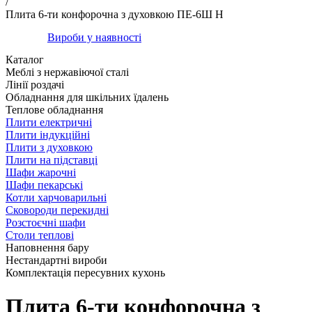
/
Плита 6-ти конфорочна з духовкою ПЕ-6Ш Н
Вироби у наявності
Каталог
Меблі з нержавіючої сталі
Лінії роздачі
Обладнання для шкільних їдалень
Теплове обладнання
Плити електричні
Плити індукційні
Плити з духовкою
Плити на підставці
Шафи жарочні
Шафи пекарські
Котли харчоварильні
Сковороди перекидні
Розстоєчні шафи
Столи теплові
Наповнення бару
Нестандартні вироби
Комплектація пересувних кухонь
Плита 6-ти конфорочна з