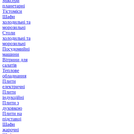
Міксери
планетарні
Тістоміси
Шафи
холодильні та
морозильні
Столи
холодильні та
морозильні
Посудомийні
машини
Вітрини для
салатів
Теплове
обладнання
Плити
електричні
Плити
індукційні
Плити з
духовкою
Плити на
підставці
Шафи
жарочні