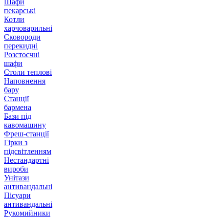
Шафи
пекарські
Котли
харчоварильні
Сковороди
перекидні
Розстоєчні
шафи
Столи теплові
Наповнення
бару
Станції
бармена
Бази під
кавомашину
Фреш-станції
Гірки з
підсвітленням
Нестандартні
вироби
Унітази
антивандальні
Пісуари
антивандальні
Рукомийники