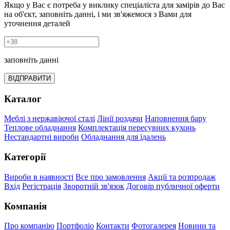
Якщо у Вас є потреба у виклику спеціаліста для замірів до Вас
на об'єкт, заповніть данні, і ми зв'яжемося з Вами для
уточнення деталей
заповніть данні
ВІДПРАВИТИ
Каталог
Меблі з нержавіючої сталі
Лінії роздачи
Наповнення бару
Теплове обладнання
Комплектація пересувних кухонь
Нестандартні вироби
Обладнання для їдалень
Категорії
Вироби в наявності
Все про замовлення
Акції та розпродаж
Вхід
Регістрація
Зворотній зв'язок
Договір публичної оферти
Компанія
Про компанію
Портфоліо
Контакти
Фотогалерея
Новини та