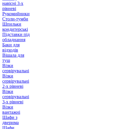
навісні 3-х
рівневі
Рукомийники
Столи-тумби
Шпильки
кондитерські
Підставки під
обладнання
Баки для
відходів
Вішала для
туш
Візки
сервірувальні
Візки
сервірувальні
2-х рівневі
Візки
сервірувальні
3-х рівневі
Візки
вантажні
Шафи з
дверима
Шафи