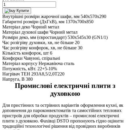
Купити
Внутрішні розміри жарочної шафи, мм 540х570х290
Габаритні розміри (ДхГхВ), мм 1370х700х850
Матеріал деко Чорний метал
Матеріал духової шафи Чорний метал
Розміри деко, мм (євростандарт) 530х545х30 (GN1/1)
Час розігріву духовки, хв, не більше 20
Час розігріву конфорок, хв, не більше 30
Кількість конфорок, шт 6
Конфорки Чавунні, спіральні
Матеріал корпусу Нержавіюча сталь
Потужність, кВт. 22+5-10%
Нагрівач ТЕН 293А8,5/2,0Т220
Напруга, В 380
Промислові електричні плити з
духовкою
Для пристінних та острівних варіантів оформлення кухні, як
доповнення до пароконвектоматів та самостійних теплових
пристроїв для обробки продуктів – промислові електричні
плити з духовкою. Фахівці DSTO пропонують гідно оцінити
традиційні технологічні рішення від провідних виробників