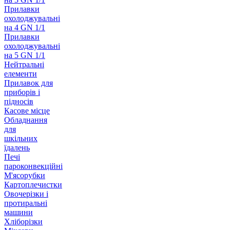
Прилавки
охолоджувальні
на 4 GN 1/1
Прилавки
охолоджувальні
на 5 GN 1/1
Нейтральні
елементи
Прилавок для
приборів і
підносів
Касове місце
Обладнання
для
шкільних
їдалень
Печі
пароконвекційні
М'ясорубки
Картоплечистки
Овочерізки і
протиральні
машини
Хліборізки