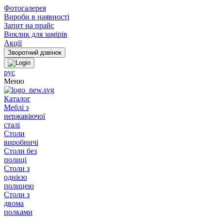
Фотогалерея
Вироби в наявності
Запит на прайс
Виклик для замірів
Акції
рус
Меню
Каталог
Меблі з
нержавіючої
сталі
Столи
виробничі
Столи без
полиці
Столи з
однією
полицею
Столи з
двома
полками