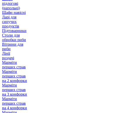
підлогові
(напольні)
Шафи навісні
Ларі для
сипучих
продуктів
Підтоварники
Столи для
обробки риби
Вітрини для
риби
Лінії
роздачі
Марміти
перших страв
Марміти
перших страв
на 2 конфорки
Марміти
перших страв
на 3 конфорки
Марміти
перших страв
на 4 конфорки
Марміти