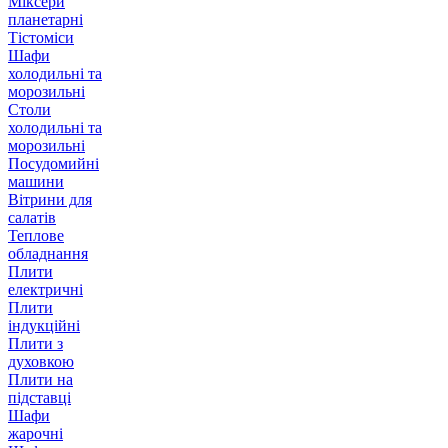
Міксери
планетарні
Тістоміси
Шафи
холодильні та
морозильні
Столи
холодильні та
морозильні
Посудомийні
машини
Вітрини для
салатів
Теплове
обладнання
Плити
електричні
Плити
індукційні
Плити з
духовкою
Плити на
підставці
Шафи
жарочні