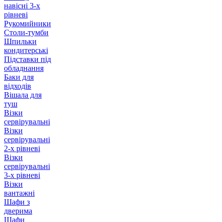
навісні 3-х
рівневі
Рукомийники
Столи-тумби
Шпильки
кондитерські
Підставки під
обладнання
Баки для
відходів
Вішала для
туш
Візки
сервірувальні
Візки
сервірувальні
2-х рівневі
Візки
сервірувальні
3-х рівневі
Візки
вантажні
Шафи з
дверима
Шафи