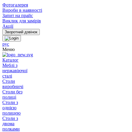
Фотогалерея
Вироби в наявності
Запит на прайс
Виклик для замірів
Акції
рус
Меню
Каталог
Меблі з
нержавіючої
сталі
Столи
виробничі
Столи без
полиці
Столи з
однією
полицею
Столи з
двома
полками