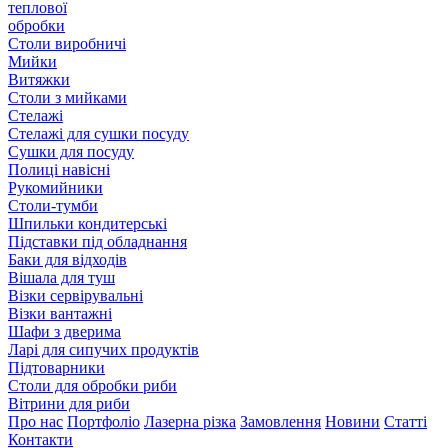
теплової
обробки
Столи виробничі
Мийки
Витяжки
Столи з мийками
Стелажі
Стелажі для сушки посуду
Сушки для посуду
Полиці навісні
Рукомийники
Столи-тумби
Шпильки кондитерські
Підставки під обладнання
Баки для відходів
Вішала для туш
Візки сервірувальні
Візки вантажні
Шафи з дверима
Ларі для сипучих продуктів
Підтоварники
Столи для обробки риби
Вітрини для риби
Про нас
Портфоліо
Лазерна різка
Замовлення
Новини
Статті
Контакти