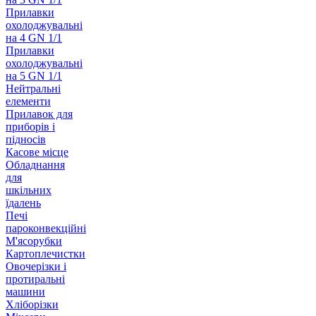
Прилавки
охолоджувальні
на 4 GN 1/1
Прилавки
охолоджувальні
на 5 GN 1/1
Нейтральні
елементи
Прилавок для
приборів і
підносів
Касове місце
Обладнання
для
шкільних
їдалень
Печі
пароконвекційні
М'ясорубки
Картоплечистки
Овочерізки і
протиральні
машини
Хліборізки