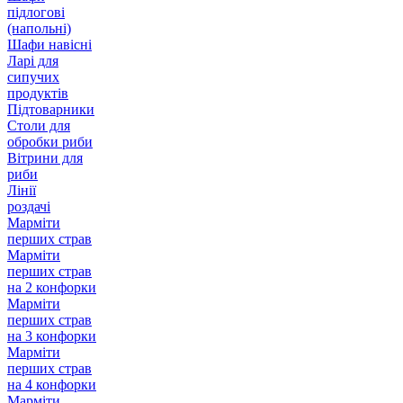
підлогові
(напольні)
Шафи навісні
Ларі для
сипучих
продуктів
Підтоварники
Столи для
обробки риби
Вітрини для
риби
Лінії
роздачі
Марміти
перших страв
Марміти
перших страв
на 2 конфорки
Марміти
перших страв
на 3 конфорки
Марміти
перших страв
на 4 конфорки
Марміти