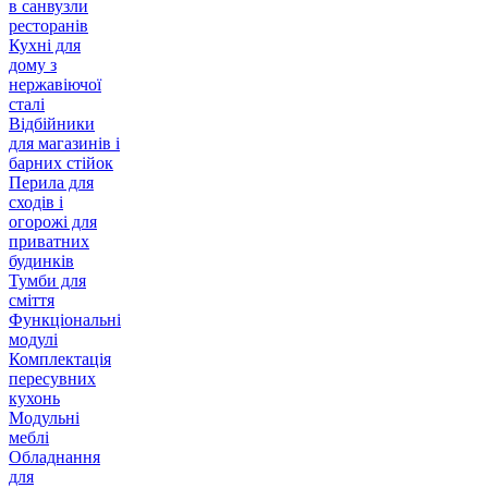
в санвузли
ресторанів
Кухні для
дому з
нержавіючої
сталі
Відбійники
для магазинів і
барних стійок
Перила для
сходів і
огорожі для
приватних
будинків
Тумби для
сміття
Функціональні
модулі
Комплектація
пересувних
кухонь
Модульні
меблі
Обладнання
для