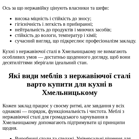
Ось за що нержавійку цінують власники та шефи:
висока міцність і стійкість до зносу;
гігієнічність і легкість в прибиранні;
нейтральність до продуктів і миючих засобів;
стійкість до вологи, температур і хімії;
сучасний вигляд, що підкреслює професіоналізм закладу.
Кухні з нержавіючої сталі в Хмельницькому не вимагають
особливих умов — достатньо щоденного догляду, щоб вони
десятиліттями зберігали ідеальний стан.
Які види меблів з нержавіючої сталі
варто купити для кухні в
Хмельницькому
Кожен заклад працює у своєму ритмі, але завдання у всіх
однакові — порядок, функціональність і чистота. Меблі з
нержавіючої сталі для громадського харчування в
Хмельницькому допомагають підтримувати ці принципи
щодня.
Виробничі столи та стелажі. Універсальні рішення для