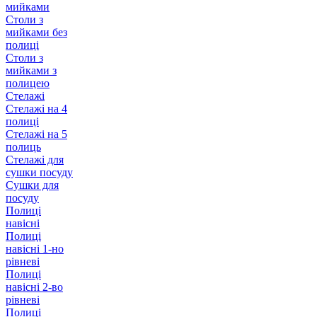
мийками
Столи з
мийками без
полиці
Столи з
мийками з
полицею
Стелажі
Стелажі на 4
полиці
Стелажі на 5
полиць
Стелажі для
сушки посуду
Сушки для
посуду
Полиці
навісні
Полиці
навісні 1-но
рівневі
Полиці
навісні 2-во
рівневі
Полиці