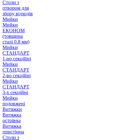
Столи з
отвором для
збору відходів
Мийки
Мийки
ЕКОНОМ
(товщина
сталі 0.8 мм)
Мийки
СТАНДАРТ
1-но секційні
Мийки
СТАНДАРТ
2-во секційні
Мийки
СТАНДАРТ
3-х секційні
Мийки
подовжені
Витяжки
Витяжка
острівна
Витяжка
пристінна
Столи з