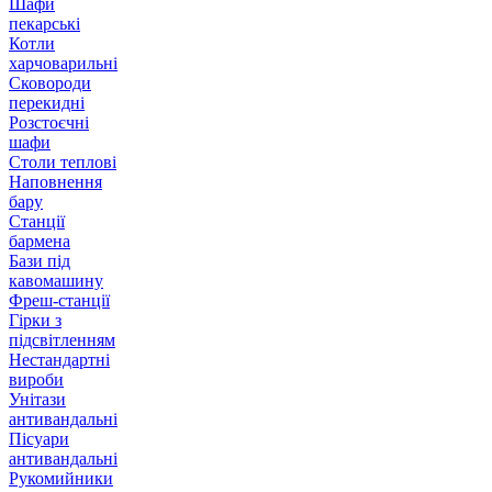
Шафи
пекарські
Котли
харчоварильні
Сковороди
перекидні
Розстоєчні
шафи
Столи теплові
Наповнення
бару
Станції
бармена
Бази під
кавомашину
Фреш-станції
Гірки з
підсвітленням
Нестандартні
вироби
Унітази
антивандальні
Пісуари
антивандальні
Рукомийники