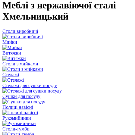
Меблі з нержавіючої сталі
Хмельницький
Столи виробничі
Мийки
Витяжки
Столи з мийками
Стелажі
Стелажі для сушки посуду
Сушки для посуду
Полиці навісні
Рукомийники
Столи-тумби