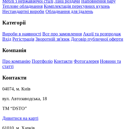
Меблі з нержавіючої сталі
Лінії роздачи
Наповнення бару
Теплове обладнання
Комплектація пересувних кухонь
Нестандартні вироби
Обладнання для їдалень
Категорії
Вироби в наявності
Все про замовлення
Акції та розпродаж
Вхід
Регістрація
Зворотній зв'язок
Договір публичної оферти
Компанія
Про компанію
Портфоліо
Контакти
Фотогалерея
Новини та
статті
Контакти
04074, м. Київ
вул. Автозаводська, 18
ТМ “DSTO”
Дивитися на карті
61010, м. Харків