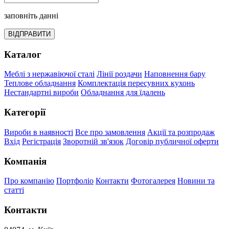
заповніть данні
ВІДПРАВИТИ
Каталог
Меблі з нержавіючої сталі
Лінії роздачи
Наповнення бару
Теплове обладнання
Комплектація пересувних кухонь
Нестандартні вироби
Обладнання для їдалень
Категорії
Вироби в наявності
Все про замовлення
Акції та розпродаж
Вхід
Регістрація
Зворотній зв'язок
Договір публичної оферти
Компанія
Про компанію
Портфоліо
Контакти
Фотогалерея
Новини та
статті
Контакти