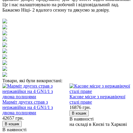
Це і нас налаштовувало на робочий і відповідальний лад.
Бажаємо Ніці- 2 вдалого сезону та дякуємо за довіру.
Товари, які були використані:
Касове місце з нержавіючої
Марміт других страв з
сталі праве
нержавійки на 4 GN1/1 з
16876
грн.
двома полицями
42657
грн.
В наявності
на складі в Києві та Харкові
В наявності