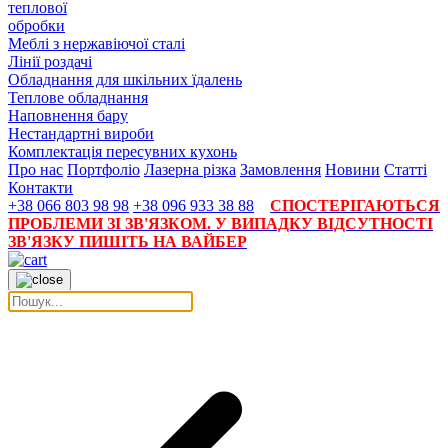
теплової
обробки
Меблі з нержавіючої сталі
Лінії роздачі
Обладнання для шкільних їдалень
Теплове обладнання
Наповнення бару
Нестандартні вироби
Комплектація пересувних кухонь
Про нас
Портфоліо
Лазерна різка
Замовлення
Новини
Статті
Контакти
+38 066 803 98 98
+38 096 933 38 88
СПОСТЕРІГАЮТЬСЯ
ПРОБЛЕМИ ЗІ ЗВ'ЯЗКОМ. У ВИПАДКУ ВІДСУТНОСТІ
ЗВ'ЯЗКУ ПИШІТЬ НА ВАЙБЕР