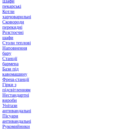
Шафи
пекарські
Котли
харчоварильні
Сковороди
перекидні
Розстоєчні
шафи
Столи теплові
Наповнення
бару
Станції
бармена
Бази під
кавомашину
Фреш-станції
Гірки з
підсвітленням
Нестандартні
вироби
Унітази
антивандальні
Пісуари
антивандальні
Рукомийники