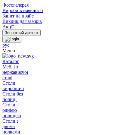
Фотогалерея
Вироби в наявності
Запит на прайс
Виклик для замірів
Акції
рус
Меню
Каталог
Меблі з
нержавіючої
сталі
Столи
виробничі
Столи без
полиці
Столи з
однією
полицею
Столи з
двома
полками