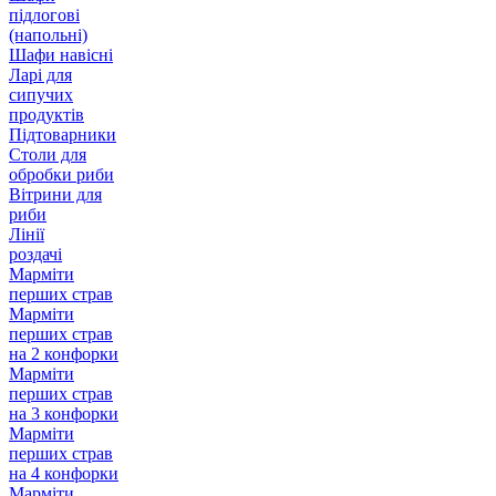
підлогові
(напольні)
Шафи навісні
Ларі для
сипучих
продуктів
Підтоварники
Столи для
обробки риби
Вітрини для
риби
Лінії
роздачі
Марміти
перших страв
Марміти
перших страв
на 2 конфорки
Марміти
перших страв
на 3 конфорки
Марміти
перших страв
на 4 конфорки
Марміти