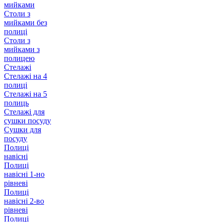
мийками
Столи з
мийками без
полиці
Столи з
мийками з
полицею
Стелажі
Стелажі на 4
полиці
Стелажі на 5
полиць
Стелажі для
сушки посуду
Сушки для
посуду
Полиці
навісні
Полиці
навісні 1-но
рівневі
Полиці
навісні 2-во
рівневі
Полиці