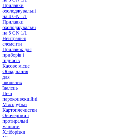
Прилавки
охолоджувальні
на 4 GN 1/1
Прилавки
охолоджувальні
на 5 GN 1/1
Нейтральні
елементи
Прилавок для
приборів і
підносів
Касове місце
Обладнання
для
шкільних
їдалень
Печі
пароконвекційні
М'ясорубки
Картоплечистки
Овочерізки і
протиральні
машини
Хліборізки