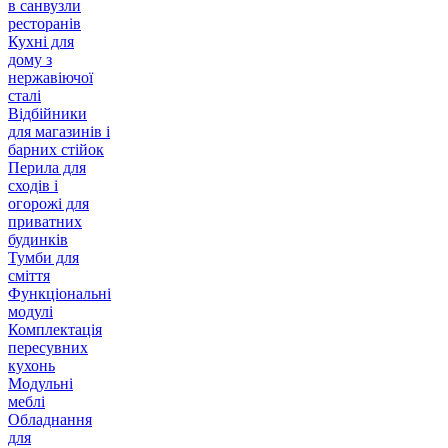
в санвузли
ресторанів
Кухні для
дому з
нержавіючої
сталі
Відбійники
для магазинів і
барних стійок
Перила для
сходів і
огорожі для
приватних
будинків
Тумби для
сміття
Функціональні
модулі
Комплектація
пересувних
кухонь
Модульні
меблі
Обладнання
для