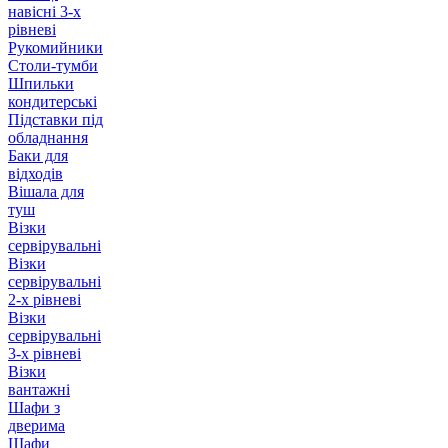
навісні 3-х
рівневі
Рукомийники
Столи-тумби
Шпильки
кондитерські
Підставки під
обладнання
Баки для
відходів
Вішала для
туш
Візки
сервірувальні
Візки
сервірувальні
2-х рівневі
Візки
сервірувальні
3-х рівневі
Візки
вантажні
Шафи з
дверима
Шафи