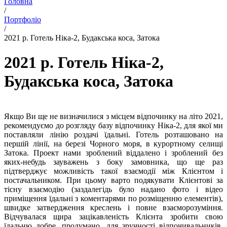
Головна
/
Портфоліо
/
2021 р. Готель Ніка-2, Будакська коса, Затока
2021 р. Готель Ніка-2,
Будакська коса, Затока
Якщо Ви ще не визначилися з місцем відпочинку на літо 2021,
рекомендуємо до розгляду базу відпочинку Ніка-2, для якої ми
поставляли лінію роздачі їдальні. Готель розташовано на
першій лінії, на березі Чорного моря, в курортному селищі
Затока. Проект нами зроблений віддалено і зроблений без
яких-небудь зауважень з боку замовника, що ще раз
підтверджує можливість такої взаємодії між Клієнтом і
постачальником. При цьому варто подякувати Клієнтові за
тісну взаємодію (заздалегідь було надано фото і відео
приміщення їдальні з коментарями по розміщенню елементів),
швидке затвердження креслень і повне взаєморозуміння.
Відчувалася щира зацікавленість Клієнта зробити свою
їдальню добре, продумано, для зручності відпочивальників.