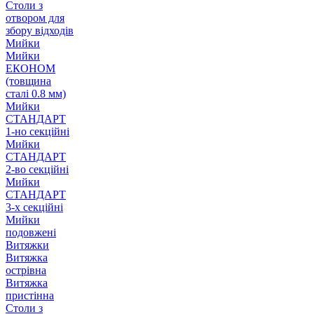
Столи з
отвором для
збору відходів
Мийки
Мийки
ЕКОНОМ
(товщина
сталі 0.8 мм)
Мийки
СТАНДАРТ
1-но секційні
Мийки
СТАНДАРТ
2-во секційні
Мийки
СТАНДАРТ
3-х секційні
Мийки
подовжені
Витяжки
Витяжка
острівна
Витяжка
пристінна
Столи з