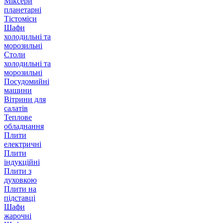
Міксери
планетарні
Тістоміси
Шафи
холодильні та
морозильні
Столи
холодильні та
морозильні
Посудомийні
машини
Вітрини для
салатів
Теплове
обладнання
Плити
електричні
Плити
індукційні
Плити з
духовкою
Плити на
підставці
Шафи
жарочні