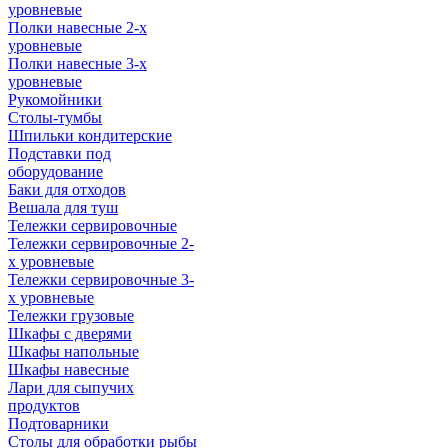
уровневые
Полки навесные 2-х
уровневые
Полки навесные 3-х
уровневые
Рукомойники
Столы-тумбы
Шпильки кондитерские
Подставки под
оборудование
Баки для отходов
Вешала для туш
Тележки сервировочные
Тележки сервировочные 2-
х уровневые
Тележки сервировочные 3-
х уровневые
Тележки грузовые
Шкафы с дверями
Шкафы напольные
Шкафы навесные
Лари для сыпучих
продуктов
Подтоварники
Столы для обработки рыбы