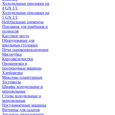
Холодильные прилавки на
4 GN 1/1
Холодильные прилавки на
5 GN 1/1
Нейтральные элементы
Прилавок для приборов и
подносов
Кассовое место
Оборудование для
школьных столовых
Печи пароконвекционные
Мясорубки
Картофелечистки
Овощерезки и
протирочные машины
Хлеборезки
Миксеры планетарные
Тестомесы
Шкафы холодильные и
морозильные
Столы холодильные и
морозильные
Посудомоечные машины
Витрины для салатов
Тепловое оборудование