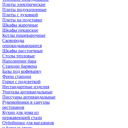
Плиты электрические
Плиты индукционные
Плиты с духовкой
Плиты на подставке
Шкафы жарочные
Шкафы пекарские
Котлы пищеварочные
Сковороды
опрокидывающиеся
Шкафы расстоечные
Столы тепловые
Наполнение бара
Станции бармена
Базы под кофеварку
Фреш станции
Горки с подсветкой
Нестандартные изделия
Унитазы антивандальные
Писсуары антивандальные
Рукомойники в санузлы
ресторанов
Кухни для дома из
нержавеющей стали
Отбойники для магазинов
и барных стоек