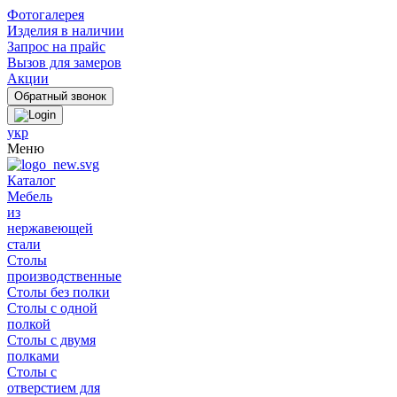
Фотогалерея
Изделия в наличии
Запрос на прайс
Вызов для замеров
Акции
укр
Меню
Каталог
Мебель
из
нержавеющей
стали
Столы
производственные
Столы без полки
Столы с одной
полкой
Столы с двумя
полками
Столы с
отверстием для