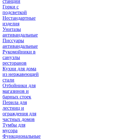
станции
Горки с
подсветкой
Нестандартные
изделия
Унитазы
антивандальные
Писсуары
антивандальные
Рукомойники в
санузлы
ресторанов
Кухни для дома
из нержавеющей
стали
Отбойники для
магазинов и
барных стоек
Перила для
лестниц и
ограждения для
частных домов
Тумбы для
мусора
Функциональные