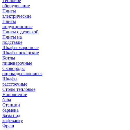
Тепловое
оборудование
Плиты
электрические
Плиты
индукционные
Плиты с духовкой
Плиты на
подставке
Шкафы жарочные
Шкафы пекарские
Котлы
пищеварочные
Сковороды
опрокидывающиеся
Шкафы
расстоечные
Столы тепловые
Наполнение
бара
Станции
бармена
Базы под
кофеварку
Фреш