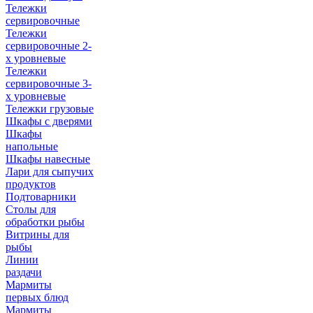
Тележки
сервировочные
Тележки
сервировочные 2-
х уровневые
Тележки
сервировочные 3-
х уровневые
Тележки грузовые
Шкафы с дверями
Шкафы
напольные
Шкафы навесные
Лари для сыпучих
продуктов
Подтоварники
Столы для
обработки рыбы
Витрины для
рыбы
Линии
раздачи
Мармиты
первых блюд
Мармиты