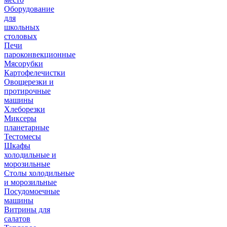
Оборудование
для
школьных
столовых
Печи
пароконвекционные
Мясорубки
Картофелечистки
Овощерезки и
протирочные
машины
Хлеборезки
Миксеры
планетарные
Тестомесы
Шкафы
холодильные и
морозильные
Столы холодильные
и морозильные
Посудомоечные
машины
Витрины для
салатов