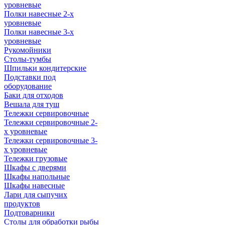
уровневые
Полки навесные 2-х
уровневые
Полки навесные 3-х
уровневые
Рукомойники
Столы-тумбы
Шпильки кондитерские
Подставки под
оборудование
Баки для отходов
Вешала для туш
Тележки сервировочные
Тележки сервировочные 2-
х уровневые
Тележки сервировочные 3-
х уровневые
Тележки грузовые
Шкафы с дверями
Шкафы напольные
Шкафы навесные
Лари для сыпучих
продуктов
Подтоварники
Столы для обработки рыбы