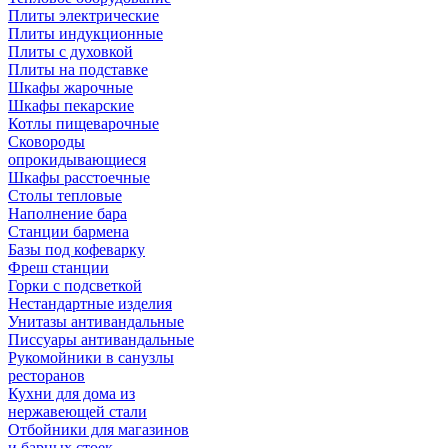
Плиты электрические
Плиты индукционные
Плиты с духовкой
Плиты на подставке
Шкафы жарочные
Шкафы пекарские
Котлы пищеварочные
Сковороды
опрокидывающиеся
Шкафы расстоечные
Столы тепловые
Наполнение бара
Станции бармена
Базы под кофеварку
Фреш станции
Горки с подсветкой
Нестандартные изделия
Унитазы антивандальные
Писсуары антивандальные
Рукомойники в санузлы
ресторанов
Кухни для дома из
нержавеющей стали
Отбойники для магазинов
и барных стоек