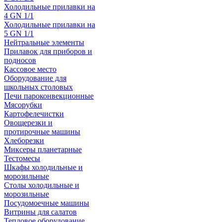
Холодильные прилавки на
4 GN 1/1
Холодильные прилавки на
5 GN 1/1
Нейтральные элементы
Прилавок для приборов и
подносов
Кассовое место
Оборудование для
школьных столовых
Печи пароконвекционные
Мясорубки
Картофелечистки
Овощерезки и
протирочные машины
Хлеборезки
Миксеры планетарные
Тестомесы
Шкафы холодильные и
морозильные
Столы холодильные и
морозильные
Посудомоечные машины
Витрины для салатов
Тепловое оборудование