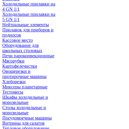
Холодильные прилавки на
4 GN 1/1
Холодильные прилавки на
5 GN 1/1
Нейтральные элементы
Прилавок для приборов и
подносов
Кассовое место
Оборудование для
школьных столовых
Печи пароконвекционные
Мясорубки
Картофелечистки
Овощерезки и
протирочные машины
Хлеборезки
Миксеры планетарные
Тестомесы
Шкафы холодильные и
морозильные
Столы холодильные и
морозильные
Посудомоечные машины
Витрины для салатов
Тепловое оборудование