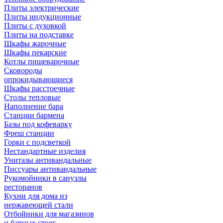
Плиты электрические
Плиты индукционные
Плиты с духовкой
Плиты на подставке
Шкафы жарочные
Шкафы пекарские
Котлы пищеварочные
Сковороды
опрокидывающиеся
Шкафы расстоечные
Столы тепловые
Наполнение бара
Станции бармена
Базы под кофеварку
Фреш станции
Горки с подсветкой
Нестандартные изделия
Унитазы антивандальные
Писсуары антивандальные
Рукомойники в санузлы
ресторанов
Кухни для дома из
нержавеющей стали
Отбойники для магазинов
и барных стоек