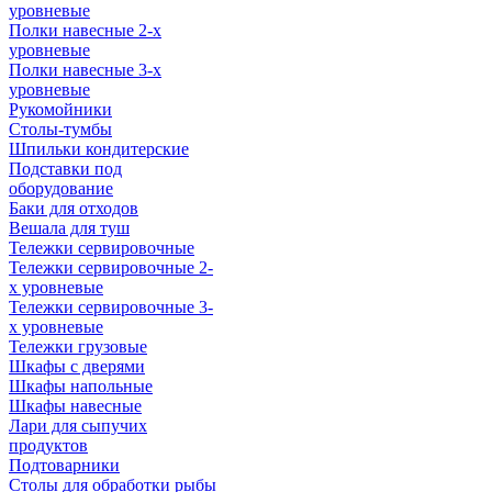
уровневые
Полки навесные 2-х
уровневые
Полки навесные 3-х
уровневые
Рукомойники
Столы-тумбы
Шпильки кондитерские
Подставки под
оборудование
Баки для отходов
Вешала для туш
Тележки сервировочные
Тележки сервировочные 2-
х уровневые
Тележки сервировочные 3-
х уровневые
Тележки грузовые
Шкафы с дверями
Шкафы напольные
Шкафы навесные
Лари для сыпучих
продуктов
Подтоварники
Столы для обработки рыбы