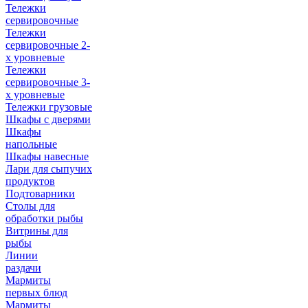
Тележки
сервировочные
Тележки
сервировочные 2-
х уровневые
Тележки
сервировочные 3-
х уровневые
Тележки грузовые
Шкафы с дверями
Шкафы
напольные
Шкафы навесные
Лари для сыпучих
продуктов
Подтоварники
Столы для
обработки рыбы
Витрины для
рыбы
Линии
раздачи
Мармиты
первых блюд
Мармиты