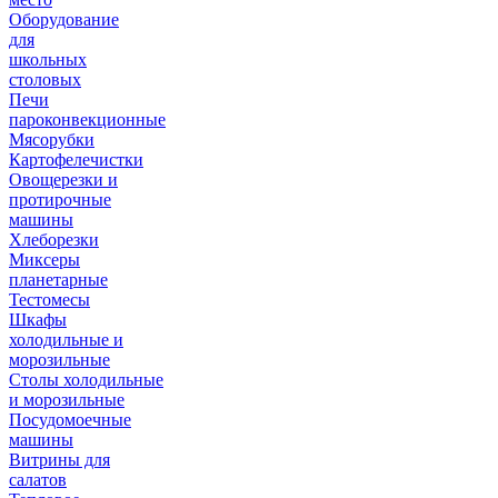
Оборудование
для
школьных
столовых
Печи
пароконвекционные
Мясорубки
Картофелечистки
Овощерезки и
протирочные
машины
Хлеборезки
Миксеры
планетарные
Тестомесы
Шкафы
холодильные и
морозильные
Столы холодильные
и морозильные
Посудомоечные
машины
Витрины для
салатов