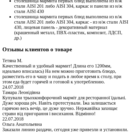
столешница мармита первых блюд выполнена из н/ж
стали AISI 201 либо AISI 304, каркас и панели из н/ж
стали AISI 430
столешница мармита первых блюд выполнена из н/ж
стали AISI 201 либо AISI 304, каркас - из н/ж стали AISI
430, лицевая панель - декоративный материал
(крашенный металл, ПВХ-пластик, композит, ЛДСП,
др.)
Отзывы клиентов о
товаре
Тетяна М.
Качественный и удобный мармит! Длина его 1200мм,
идеально вписалась) На нем можно приготовить блюдо,
разместить его в чашу и подать в любое время к столу, при
этом еда будет горячей и готовой к употреблению.
24.07.2018
Тамара Леонідівна
Купували трьохконфорочний марміт для ресторанної їдальні.
Дуже хороша річ. Навіть протестували. Їжа залишається
гарячою весь вечір, це дуже зручно. Нержавійка захищає
страви від пригорання і висихання. Відмінно!
22.07.2018
Ольга Анатольевна
Заказали линию раздачи, сегодня уже привезли и установили.