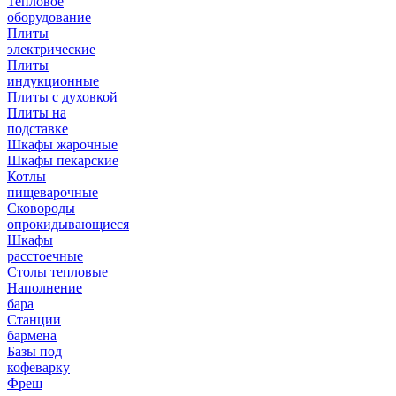
Тепловое
оборудование
Плиты
электрические
Плиты
индукционные
Плиты с духовкой
Плиты на
подставке
Шкафы жарочные
Шкафы пекарские
Котлы
пищеварочные
Сковороды
опрокидывающиеся
Шкафы
расстоечные
Столы тепловые
Наполнение
бара
Станции
бармена
Базы под
кофеварку
Фреш