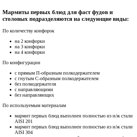
Мармиты первых блюд для фаст фудов и
столовых подразделяются на следующие виды:
По количеству конфорок
на 2 конфорки
на 3 конфорки
на 4 конфорки
По конфигурации
с прямым П-образным полкодержателем
с гнутым С-образным полкодержателем
без полкодержателя
с направляющими
без направляющих
По используемым материалам
мармит первых блюд выполнен полностью из н/ж стали
AISI 201
мармит первых блюд выполнен полностью из н/ж стали
AISI 304