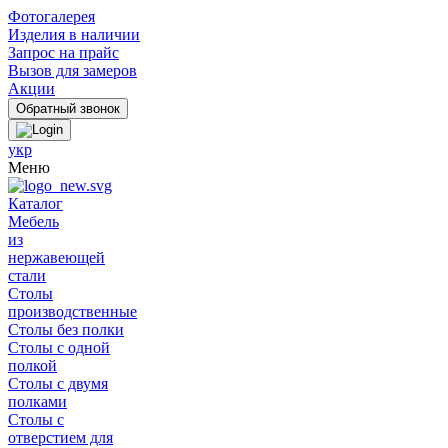
Фотогалерея
Изделия в наличии
Запрос на прайс
Вызов для замеров
Акции
укр
Меню
Каталог
Мебель
из
нержавеющей
стали
Столы
производственные
Столы без полки
Столы с одной
полкой
Столы с двумя
полками
Столы с
отверстием для