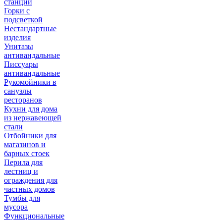
станции
Горки с
подсветкой
Нестандартные
изделия
Унитазы
антивандальные
Писсуары
антивандальные
Рукомойники в
санузлы
ресторанов
Кухни для дома
из нержавеющей
стали
Отбойники для
магазинов и
барных стоек
Перила для
лестниц и
ограждения для
частных домов
Тумбы для
мусора
Функциональные