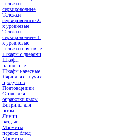
Тележки
сервировочные
Тележки
сервировочные 2-
х уровневые
Тележки
сервировочные 3-
х уровневые
Тележки грузовые
Шкафы с дверями
Шкафы
напольные
Шкафы навесные
Лари для сыпучих
продуктов
Подтоварники
Столы для
обработки рыбы
Витрины для
рыбы
Линии
раздачи
Мармиты
первых блюд
Мармиты