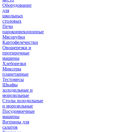
Оборудование
для
школьных
столовых
Печи
пароконвекционные
Мясорубки
Картофелечистки
Овощерезки и
протирочные
машины
Хлеборезки
Миксеры
планетарные
Тестомесы
Шкафы
холодильные и
морозильные
Столы холодильные
и морозильные
Посудомоечные
машины
Витрины для
салатов