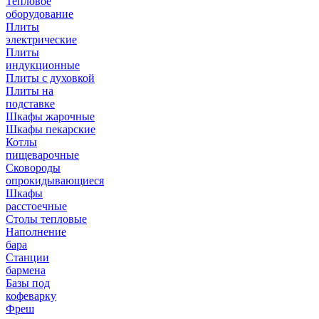
Тепловое
оборудование
Плиты
электрические
Плиты
индукционные
Плиты с духовкой
Плиты на
подставке
Шкафы жарочные
Шкафы пекарские
Котлы
пищеварочные
Сковороды
опрокидывающиеся
Шкафы
расстоечные
Столы тепловые
Наполнение
бара
Станции
бармена
Базы под
кофеварку
Фреш