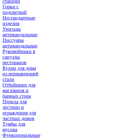
станции
Горки с
подсветкой
Нестандартные
изделия
Унитазы
антивандальные
Писсуары
антивандальные
Рукомойники в
санузлы
ресторанов
Кухни для дома
из нержавеющей
стали
Отбойники для
магазинов и
барных стоек
Перила для
лестниц и
ограждения для
частных домов
Тумбы для
мусора
Функциональные