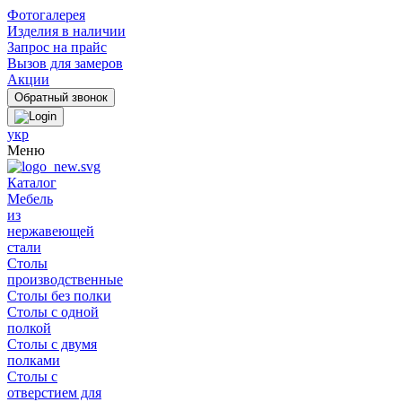
Фотогалерея
Изделия в наличии
Запрос на прайс
Вызов для замеров
Акции
укр
Меню
Каталог
Мебель
из
нержавеющей
стали
Столы
производственные
Столы без полки
Столы с одной
полкой
Столы с двумя
полками
Столы с
отверстием для