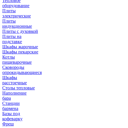
Тепловое
оборудование
Плиты
электрические
Плиты
индукционные
Плиты с духовкой
Плиты на
подставке
Шкафы жарочные
Шкафы пекарские
Котлы
пищеварочные
Сковороды
опрокидывающиеся
Шкафы
расстоечные
Столы тепловые
Наполнение
бара
Станции
бармена
Базы под
кофеварку
Фреш