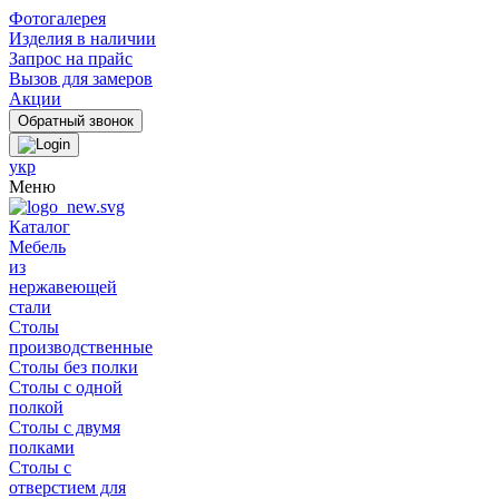
Фотогалерея
Изделия в наличии
Запрос на прайс
Вызов для замеров
Акции
укр
Меню
Каталог
Мебель
из
нержавеющей
стали
Столы
производственные
Столы без полки
Столы с одной
полкой
Столы с двумя
полками
Столы с
отверстием для