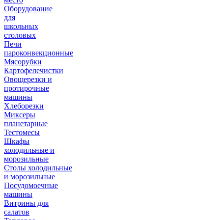
Оборудование
для
школьных
столовых
Печи
пароконвекционные
Мясорубки
Картофелечистки
Овощерезки и
протирочные
машины
Хлеборезки
Миксеры
планетарные
Тестомесы
Шкафы
холодильные и
морозильные
Столы холодильные
и морозильные
Посудомоечные
машины
Витрины для
салатов