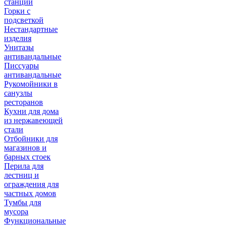
станции
Горки с
подсветкой
Нестандартные
изделия
Унитазы
антивандальные
Писсуары
антивандальные
Рукомойники в
санузлы
ресторанов
Кухни для дома
из нержавеющей
стали
Отбойники для
магазинов и
барных стоек
Перила для
лестниц и
ограждения для
частных домов
Тумбы для
мусора
Функциональные