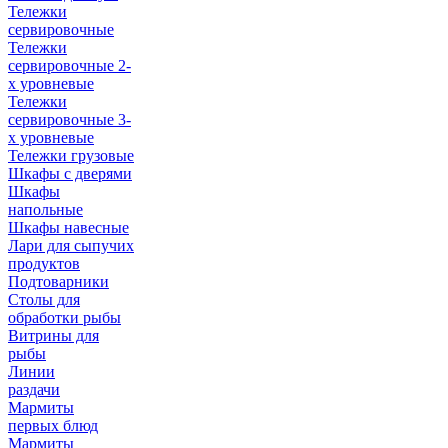
Тележки
сервировочные
Тележки
сервировочные 2-
х уровневые
Тележки
сервировочные 3-
х уровневые
Тележки грузовые
Шкафы с дверями
Шкафы
напольные
Шкафы навесные
Лари для сыпучих
продуктов
Подтоварники
Столы для
обработки рыбы
Витрины для
рыбы
Линии
раздачи
Мармиты
первых блюд
Мармиты