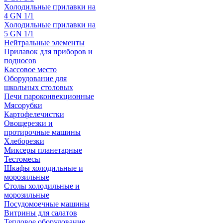
Холодильные прилавки на
4 GN 1/1
Холодильные прилавки на
5 GN 1/1
Нейтральные элементы
Прилавок для приборов и
подносов
Кассовое место
Оборудование для
школьных столовых
Печи пароконвекционные
Мясорубки
Картофелечистки
Овощерезки и
протирочные машины
Хлеборезки
Миксеры планетарные
Тестомесы
Шкафы холодильные и
морозильные
Столы холодильные и
морозильные
Посудомоечные машины
Витрины для салатов
Тепловое оборудование