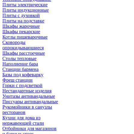
Плиты электрические
Плиты индукционные
Плиты с духовкой
Плиты на подставке
Шкафы жарочные
Шкафы пекарские
Котлы пищеварочные
Сковороды
опрокидывающиеся
Шкафы расстоечные
Столы тепловые
Наполнение бара
Станции бармена
Базы под кофеварку
Фреш станции
Горки с подсветкой
Нестандартные изделия
Унитазы антивандальные
Писсуары антивандальные
Рукомойники в санузлы
ресторанов
Кухни для дома из
нержавеющей стали
Отбойники для магазинов
и барных стоек