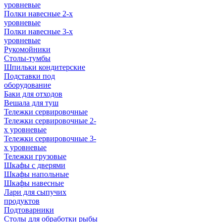
уровневые
Полки навесные 2-х
уровневые
Полки навесные 3-х
уровневые
Рукомойники
Столы-тумбы
Шпильки кондитерские
Подставки под
оборудование
Баки для отходов
Вешала для туш
Тележки сервировочные
Тележки сервировочные 2-
х уровневые
Тележки сервировочные 3-
х уровневые
Тележки грузовые
Шкафы с дверями
Шкафы напольные
Шкафы навесные
Лари для сыпучих
продуктов
Подтоварники
Столы для обработки рыбы