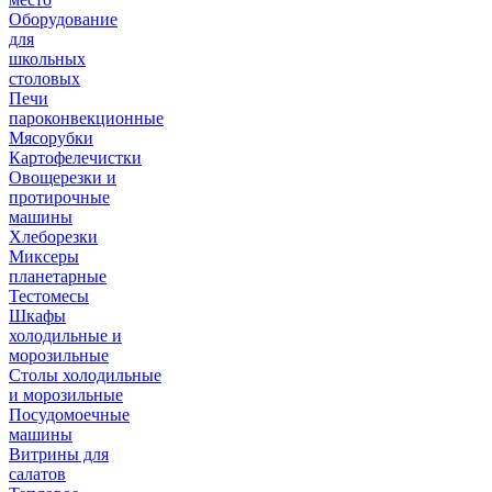
Оборудование
для
школьных
столовых
Печи
пароконвекционные
Мясорубки
Картофелечистки
Овощерезки и
протирочные
машины
Хлеборезки
Миксеры
планетарные
Тестомесы
Шкафы
холодильные и
морозильные
Столы холодильные
и морозильные
Посудомоечные
машины
Витрины для
салатов