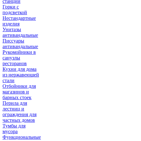
станции
Горки с
подсветкой
Нестандартные
изделия
Унитазы
антивандальные
Писсуары
антивандальные
Рукомойники в
санузлы
ресторанов
Кухни для дома
из нержавеющей
стали
Отбойники для
магазинов и
барных стоек
Перила для
лестниц и
ограждения для
частных домов
Тумбы для
мусора
Функциональные