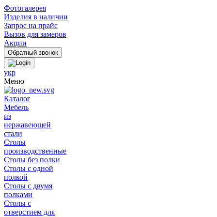
Фотогалерея
Изделия в наличии
Запрос на прайс
Вызов для замеров
Акции
укр
Меню
Каталог
Мебель
из
нержавеющей
стали
Столы
производственные
Столы без полки
Столы с одной
полкой
Столы с двумя
полками
Столы с
отверстием для