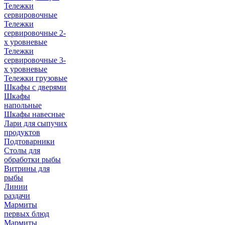
Тележки
сервировочные
Тележки
сервировочные 2-
х уровневые
Тележки
сервировочные 3-
х уровневые
Тележки грузовые
Шкафы с дверями
Шкафы
напольные
Шкафы навесные
Лари для сыпучих
продуктов
Подтоварники
Столы для
обработки рыбы
Витрины для
рыбы
Линии
раздачи
Мармиты
первых блюд
Мармиты