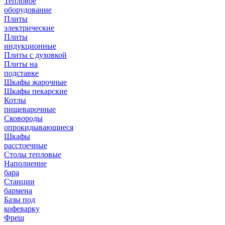
Тепловое
оборудование
Плиты
электрические
Плиты
индукционные
Плиты с духовкой
Плиты на
подставке
Шкафы жарочные
Шкафы пекарские
Котлы
пищеварочные
Сковороды
опрокидывающиеся
Шкафы
расстоечные
Столы тепловые
Наполнение
бара
Станции
бармена
Базы под
кофеварку
Фреш