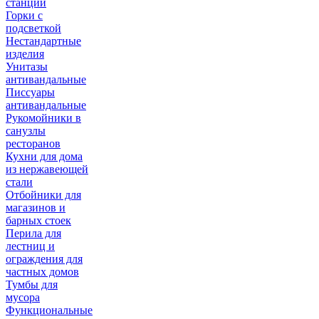
станции
Горки с
подсветкой
Нестандартные
изделия
Унитазы
антивандальные
Писсуары
антивандальные
Рукомойники в
санузлы
ресторанов
Кухни для дома
из нержавеющей
стали
Отбойники для
магазинов и
барных стоек
Перила для
лестниц и
ограждения для
частных домов
Тумбы для
мусора
Функциональные