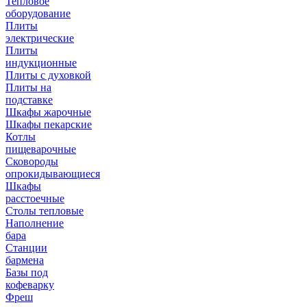
Тепловое
оборудование
Плиты
электрические
Плиты
индукционные
Плиты с духовкой
Плиты на
подставке
Шкафы жарочные
Шкафы пекарские
Котлы
пищеварочные
Сковороды
опрокидывающиеся
Шкафы
расстоечные
Столы тепловые
Наполнение
бара
Станции
бармена
Базы под
кофеварку
Фреш