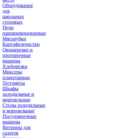
Оборудование
для
школьных
столовых
Печи
пароконвекционные
Мясорубки
Картофелечистки
Овощерезки и
протирочные
машины
Хлеборезки
Миксеры
планетарные
Тестомесы
Шкафы
холодильные и
морозильные
Столы холодильные
и морозильные
Посудомоечные
машины
Витрины для
салатов