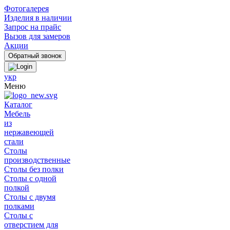
Фотогалерея
Изделия в наличии
Запрос на прайс
Вызов для замеров
Акции
укр
Меню
Каталог
Мебель
из
нержавеющей
стали
Столы
производственные
Столы без полки
Столы с одной
полкой
Столы с двумя
полками
Столы с
отверстием для