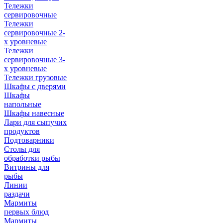
Тележки
сервировочные
Тележки
сервировочные 2-
х уровневые
Тележки
сервировочные 3-
х уровневые
Тележки грузовые
Шкафы с дверями
Шкафы
напольные
Шкафы навесные
Лари для сыпучих
продуктов
Подтоварники
Столы для
обработки рыбы
Витрины для
рыбы
Линии
раздачи
Мармиты
первых блюд
Мармиты