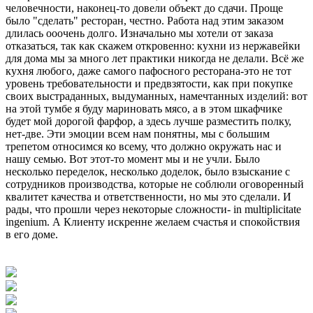
человечности, наконец-то довели объект до сдачи. Проще
было "сделать" ресторан, честно. Работа над этим заказом
длилась ооочень долго. Изначально мы хотели от заказа
отказаться, так как скажем откровенно: кухни из нержавейки
для дома мы за много лет практики никогда не делали. Всё же
кухня любого, даже самого пафосного ресторана-это не тот
уровень требовательности и предвзятости, как при покупке
своих выстраданных, выдуманных, намечтанных изделий: вот
на этой тумбе я буду мариновать мясо, а в этом шкафчике
будет мой дорогой фарфор, а здесь лучше разместить полку,
нет-две. Эти эмоции всем нам понятны, мы с большим
трепетом относимся ко всему, что должно окружать нас и
нашу семью. Вот этот-то момент мы и не учли. Было
несколько переделок, несколько доделок, было взыскание с
сотрудников производства, которые не соблюли оговоренный
квалитет качества и ответственности, но мы это сделали. И
рады, что прошли через некоторые сложности- in multiplicitate
ingenium. А Клиенту искренне желаем счастья и спокойствия
в его доме.