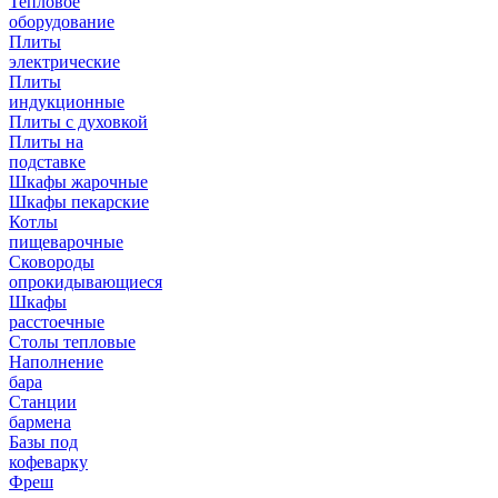
Тепловое
оборудование
Плиты
электрические
Плиты
индукционные
Плиты с духовкой
Плиты на
подставке
Шкафы жарочные
Шкафы пекарские
Котлы
пищеварочные
Сковороды
опрокидывающиеся
Шкафы
расстоечные
Столы тепловые
Наполнение
бара
Станции
бармена
Базы под
кофеварку
Фреш