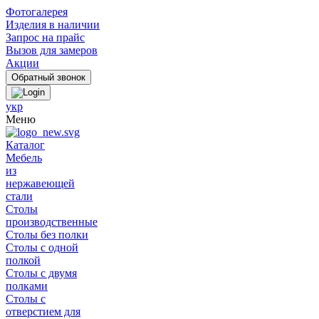
Фотогалерея
Изделия в наличии
Запрос на прайс
Вызов для замеров
Акции
укр
Меню
Каталог
Мебель
из
нержавеющей
стали
Столы
производственные
Столы без полки
Столы с одной
полкой
Столы с двумя
полками
Столы с
отверстием для