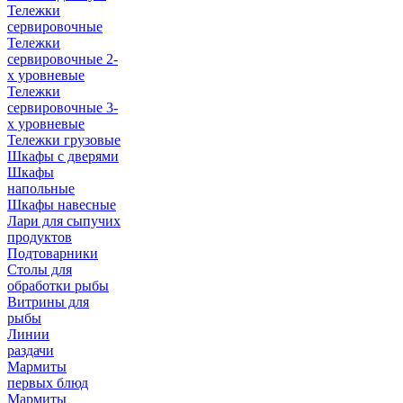
Тележки
сервировочные
Тележки
сервировочные 2-
х уровневые
Тележки
сервировочные 3-
х уровневые
Тележки грузовые
Шкафы с дверями
Шкафы
напольные
Шкафы навесные
Лари для сыпучих
продуктов
Подтоварники
Столы для
обработки рыбы
Витрины для
рыбы
Линии
раздачи
Мармиты
первых блюд
Мармиты