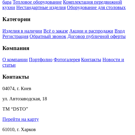
бара
Тепловое оборудование
Комплектация передвижной
кухни
Нестандартные изделия
Оборудование для столовых
Категории
Изделия в наличии
Всё о заказе
Акции и распродажи
Вход
Регистрация
Обратный звонок
Договор публичной оферты
Компания
О компании
Портфолио
Фотогалерея
Контакты
Новости и
статьи
Контакты
04074, г. Киев
ул. Автозаводская, 18
ТМ “DSTO”
Перейти на карту
61010, г. Харков