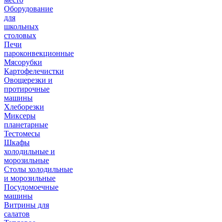
Оборудование
для
школьных
столовых
Печи
пароконвекционные
Мясорубки
Картофелечистки
Овощерезки и
протирочные
машины
Хлеборезки
Миксеры
планетарные
Тестомесы
Шкафы
холодильные и
морозильные
Столы холодильные
и морозильные
Посудомоечные
машины
Витрины для
салатов