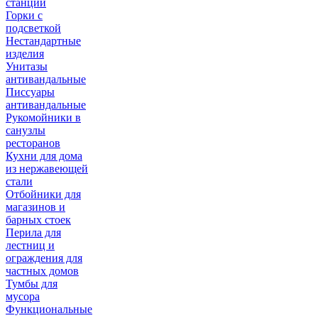
станции
Горки с
подсветкой
Нестандартные
изделия
Унитазы
антивандальные
Писсуары
антивандальные
Рукомойники в
санузлы
ресторанов
Кухни для дома
из нержавеющей
стали
Отбойники для
магазинов и
барных стоек
Перила для
лестниц и
ограждения для
частных домов
Тумбы для
мусора
Функциональные