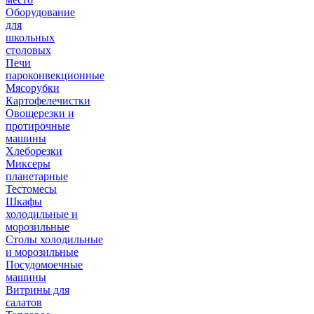
Оборудование
для
школьных
столовых
Печи
пароконвекционные
Мясорубки
Картофелечистки
Овощерезки и
протирочные
машины
Хлеборезки
Миксеры
планетарные
Тестомесы
Шкафы
холодильные и
морозильные
Столы холодильные
и морозильные
Посудомоечные
машины
Витрины для
салатов