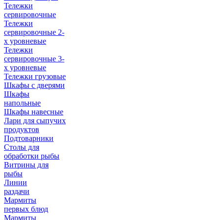
Тележки
сервировочные
Тележки
сервировочные 2-
х уровневые
Тележки
сервировочные 3-
х уровневые
Тележки грузовые
Шкафы с дверями
Шкафы
напольные
Шкафы навесные
Лари для сыпучих
продуктов
Подтоварники
Столы для
обработки рыбы
Витрины для
рыбы
Линии
раздачи
Мармиты
первых блюд
Мармиты