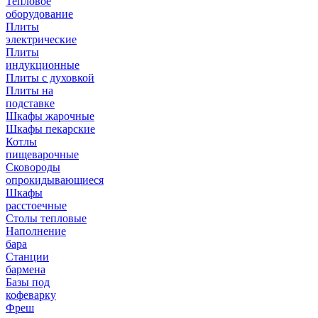
Тепловое
оборудование
Плиты
электрические
Плиты
индукционные
Плиты с духовкой
Плиты на
подставке
Шкафы жарочные
Шкафы пекарские
Котлы
пищеварочные
Сковороды
опрокидывающиеся
Шкафы
расстоечные
Столы тепловые
Наполнение
бара
Станции
бармена
Базы под
кофеварку
Фреш