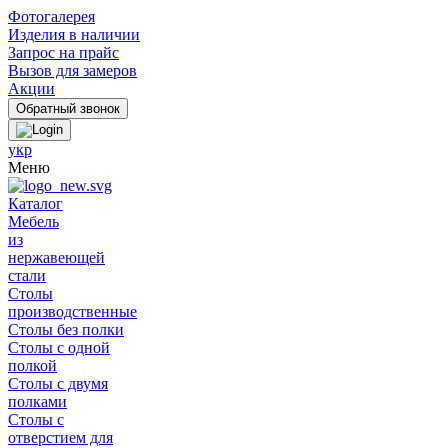
Фотогалерея
Изделия в наличии
Запрос на прайс
Вызов для замеров
Акции
укр
Меню
Каталог
Мебель
из
нержавеющей
стали
Столы
производственные
Столы без полки
Столы с одной
полкой
Столы с двумя
полками
Столы с
отверстием для