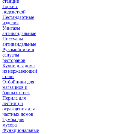
станции
Горки с
подсветкой
Нестандартные
изделия
Унитазы
антивандальные
Писсуары
антивандальные
Рукомойники в
санузлы
ресторанов
Кухни для дома
из нержавеющей
стали
Отбойники для
магазинов и
барных стоек
Перила для
лестниц и
ограждения для
частных домов
Тумбы для
мусора
Функциональные