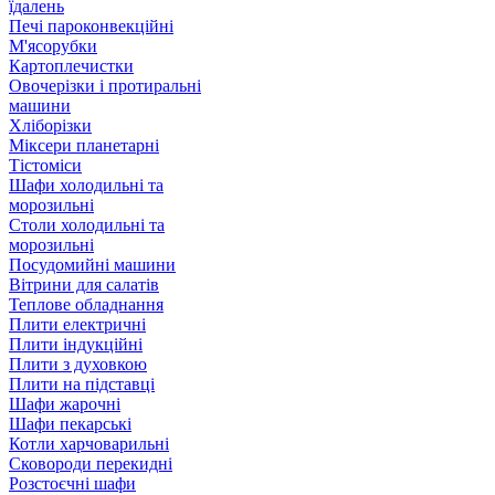
їдалень
Печі пароконвекційні
М'ясорубки
Картоплечистки
Овочерізки і протиральні
машини
Хліборізки
Міксери планетарні
Тістоміси
Шафи холодильні та
морозильні
Столи холодильні та
морозильні
Посудомийні машини
Вітрини для салатів
Теплове обладнання
Плити електричні
Плити індукційні
Плити з духовкою
Плити на підставці
Шафи жарочні
Шафи пекарські
Котли харчоварильні
Сковороди перекидні
Розстоєчні шафи