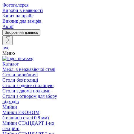
Фотогалерея
Вироби в наявності
Запит на прайс
Виклик для замірів
Акції
рус
Меню
Каталог
Меблі з нержавіючої сталі
Столи виробничі
Столи без полиці
Столи з однією полицею
Столи з двома полками
Столи з отвором для збору
відходів
Мийки
Мийки ЕКОНОМ
(товщина сталі 0.8 мм)
Мийки СТАНДАРТ 1-но
секційні
Мийки СТАНДАРТ 2-во