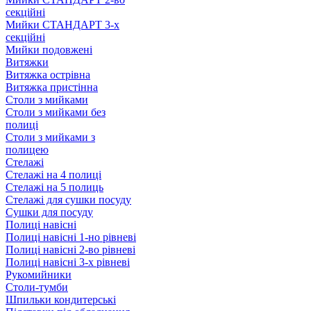
секційні
Мийки СТАНДАРТ 3-х
секційні
Мийки подовжені
Витяжки
Витяжка острівна
Витяжка пристінна
Столи з мийками
Столи з мийками без
полиці
Столи з мийками з
полицею
Стелажі
Стелажі на 4 полиці
Стелажі на 5 полиць
Стелажі для сушки посуду
Сушки для посуду
Полиці навісні
Полиці навісні 1-но рівневі
Полиці навісні 2-во рівневі
Полиці навісні 3-х рівневі
Рукомийники
Столи-тумби
Шпильки кондитерські