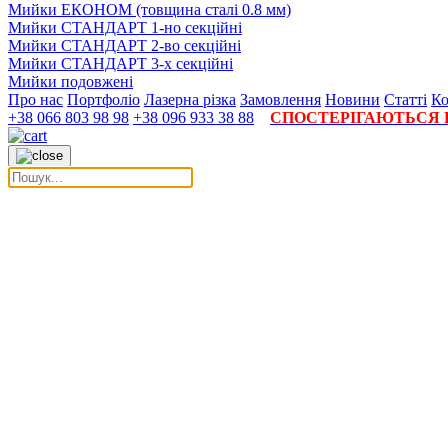
Мийки ЕКОНОМ (товщина сталі 0.8 мм)
Мийки СТАНДАРТ 1-но секційні
Мийки СТАНДАРТ 2-во секційні
Мийки СТАНДАРТ 3-х секційні
Мийки подовжені
Про нас
Портфоліо
Лазерна різка
Замовлення
Новини
Статті
Ко
+38 066 803 98 98
+38 096 933 38 88
СПОСТЕРІГАЮТЬСЯ П