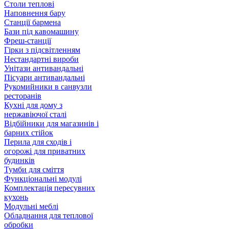
Столи теплові
Наповнення бару
Станції бармена
Бази під кавомашину
Фреш-станції
Гірки з підсвітленням
Нестандартні вироби
Унітази антивандальні
Пісуари антивандальні
Рукомийники в санвузли
ресторанів
Кухні для дому з
нержавіючої сталі
Відбійники для магазинів і
барних стійок
Перила для сходів і
огорожі для приватних
будинків
Тумби для сміття
Функціональні модулі
Комплектація пересувних
кухонь
Модульні меблі
Обладнання для теплової
обробки