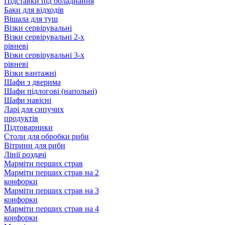
Підставки під обладнання
Баки для відходів
Вішала для туш
Візки сервірувальні
Візки сервірувальні 2-х
рівневі
Візки сервірувальні 3-х
рівневі
Візки вантажні
Шафи з дверима
Шафи підлогові (напольні)
Шафи навісні
Ларі для сипучих
продуктів
Підтоварники
Столи для обробки риби
Вітрини для риби
Лінії роздачі
Марміти перших страв
Марміти перших страв на 2
конфорки
Марміти перших страв на 3
конфорки
Марміти перших страв на 4
конфорки